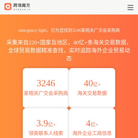
emergency light广交会全球采
emergency light，已为您找到3246家相关广交会采购商
采集来自220+国家及地区，40亿+条海关交易数据，
全球贸易数据精准查找，实时追踪海外企业贸易动
态
3246
40
亿+
家相关广交会采购商
海关交易数据
3.9
4
亿+
亿+
领英联系人线索
海外企业工商信息