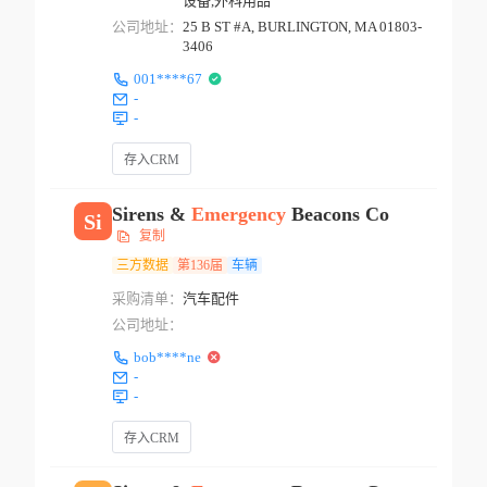
设备,外科用品
公司地址：
25 B ST #A, BURLINGTON, MA 01803-
3406
001****67
-
-
存入CRM
Sirens &
Emergency
Beacons Co
Si
复制
三方数据
第136届
车辆
采购清单：
汽车配件
公司地址：
bob****ne
-
-
存入CRM