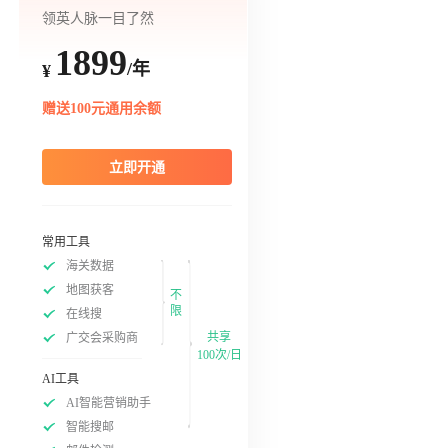
领英人脉一目了然
1899
/年
¥
赠送100元通用余额
立即开通
常用工具
海关数据
地图获客
不
限
在线搜
共享
广交会采购商
100次/日
AI工具
AI智能营销助手
智能搜邮