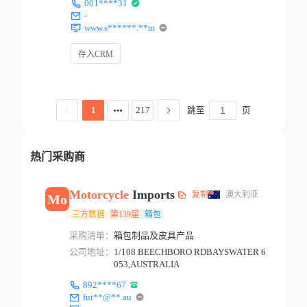
001****31
-
www.s******.**m
存入CRM
跳至
页
1
217
热门采购商
Motorcycle
Imports
复制
澳大利亚
Mo
三方数据
第139届
箱包
采购清单：
箱包制品及皮具产品
公司地址：
1/108 BEECHBORO RDBAYSWATER 6
053,AUSTRALIA
892****67
fut**@**.au