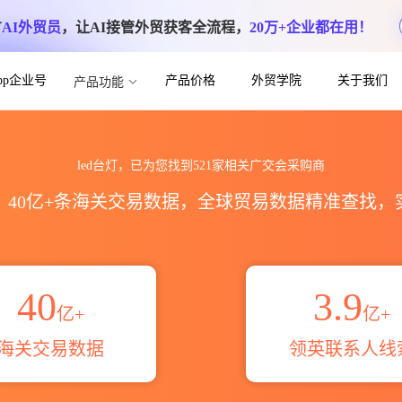
方
AI外贸员
，让AI接管外贸获客全流程，
20万+企业都在用！
App企业号
产品价格
外贸学院
关于我们
产品功能
片信息联系方式_跨境魔方
led台灯，已为您找到521家相关广交会采购商
区，40亿+条海关交易数据，全球贸易数据精准查找
40
3.9
亿+
亿+
海关交易数据
领英联系人线