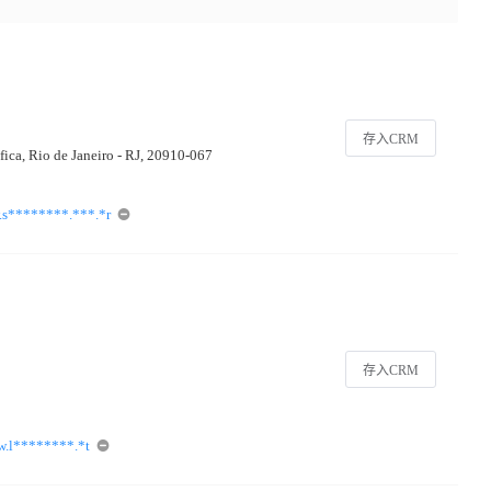
存入CRM
fica, Rio de Janeiro - RJ, 20910-067
.s********.***.*r
存入CRM
w.l********.*t