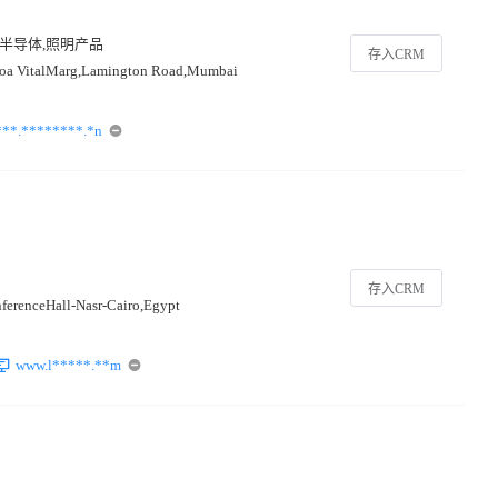
,半导体,照明产品
存入CRM
mroa VitalMarg,Lamington Road,Mumbai
**.********.*n
存入CRM
ferenceHall-Nasr-Cairo,Egypt
www.l*****.**m