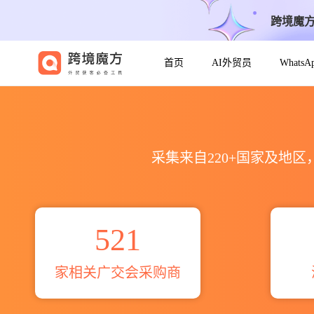
跨境魔
首页
AI外贸员
Whats
led台灯广交会全球采购商目录_名
采集来自220+国家及地
521
家相关广交会采购商