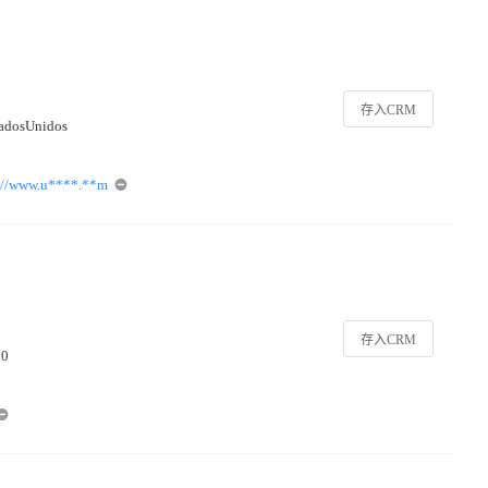
存入CRM
tadosUnidos
://www.u****.**m
存入CRM
10