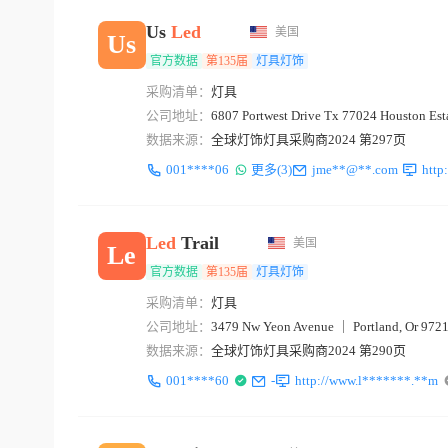
Us
Led
美国
Us
官方数据
第135届
灯具灯饰
采购清单：
灯具
公司地址：
6807 Portwest Drive Tx 77024 Houston Es
数据来源：
全球灯饰灯具采购商2024 第297页
001****06
更多(3)
jme**@**.com
http
Led
Trail
美国
Le
官方数据
第135届
灯具灯饰
采购清单：
灯具
公司地址：
3479 Nw Yeon Avenue ｜ Portland, Or 972
数据来源：
全球灯饰灯具采购商2024 第290页
001****60
-
http://www.l*******.**m