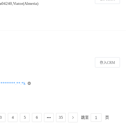
da04240,Viator(Almeria)
存入CRM
*******.**.*k
跳至
页
3
4
5
6
35