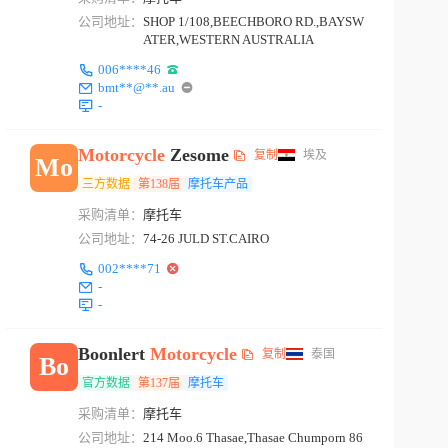
公司地址：
SHOP 1/108,BEECHBORO RD.,BAYSW
ATER,WESTERN AUSTRALIA
006****46
bmt**@**.au
-
Motorcycle
Zesome
复制
埃及
Mo
三方数据
第138届
摩托车产品
采购清单：
摩托车
公司地址：
74-26 JULD ST.CAIRO
002****71
-
-
Boonlert
Motorcycle
复制
泰国
Bo
官方数据
第137届
摩托车
采购清单：
摩托车
公司地址：
214 Moo.6 Thasae,Thasae Chumporn 86