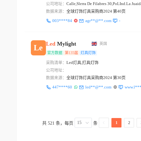
公司地址：
Calle,Slerra De Filabres 30,PoLInd.La Juai
数据来源：
全球灯饰灯具采购商2024 第40页
003****84
agr**@**.com
-
Led
Mylight
英国
Le
官方数据
第135届
灯具灯饰
采购清单：
Led灯具,打具灯饰
公司地址：
数据来源：
全球灯饰灯具采购商2024 第30页
447****60
led**@**.com
www.l***
15
1
2
共 521 条，每页
条