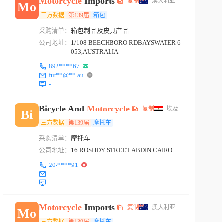
Motorcycle
Imports
复制
澳大利亚
Mo
三方数据
第139届
箱包
采购清单：
箱包制品及皮具产品
公司地址：
1/108 BEECHBORO RDBAYSWATER 6
053,AUSTRALIA
892****67
fut**@**.au
-
Bicycle And
Motorcycle
复制
埃及
Bi
三方数据
第139届
摩托车
采购清单：
摩托车
公司地址：
16 ROSHDY STREET ABDIN CAIRO
20-****91
-
-
Motorcycle
Imports
复制
澳大利亚
Mo
三方数据
第139届
摩托车