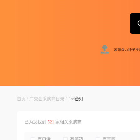
/
/
首页
广交会采购商目录
led台灯
已为您找到
521
家相关采购商
有电话
有邮箱
有官网