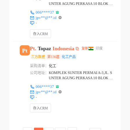
UNTER AGUNG PERKASA 10 BLOK K
2 JAKARTA
006****37
jpv**@**.id
-
存入CRM
Pt.
Topaz
Indonesia
复制
印度
Pt
三方数据
第136届
化工产品
采购清单：
化工
公司地址：
KOMPLEK SUNTER PERMAI A-3,JL. S
UNTER AGUNG PERKASA 10 BLOK K
2 JAKARTA
006****37
jpv**@**.id
-
存入CRM