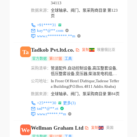
34113
数据来源：
全球轴承、阀门、泵采购商目录 第123
页
+91****31
kay**@**.com
www.c*********.**m
Tadkob Pvt.ltd.co.
复制
埃塞俄比亚
Ta
官方数据
第137届
工具
采购清单：
管道配件,自动控制设备,高压整套设备,
低压整套设备,变压器,柴油发电机组,隔
音发电机,按摩...
公司地址：
In Front Of Hotel D'afrique,Tadesse Teffer
a Building(P.O.Box.4811 Addis Ababa)
数据来源：
全球轴承、阀门、泵采购商目录 第84页
+25****30
更多(3)
tad**@**.et
www.t*****.**m
Wellman Graham Ltd
复制
英国
We
官方数据
第137届
工具