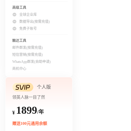
高级工具
全球企业库
数据导出(按需充值)
免费子账号
触达工具
邮件群发(按需充值)
短信营销(按需充值)
WhatsApp群发(自助申请)
商机中心
个人版
领英人脉一目了然
1899
/年
¥
赠送100元通用余额