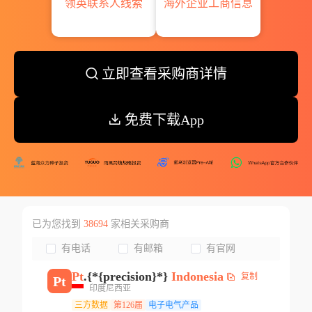
领英联系人线索
海外企业工商信息
立即查看采购商详情
免费下载App
已为您找到
38694
家相关采购商
有电话
有邮箱
有官网
Pt
.{*{precision}*}
Indonesia
复制
Pt
印度尼西亚
三方数据
第126届
电子电气产品