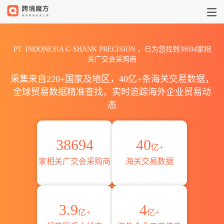
PT. INDONESIA G-SHANK
PT. INDONESIA G-SHANK PRECISION ，已为您找到38694家相
关广交会采购商
采集来自220+国家及地区，40亿+条海关交易数据，
全球贸易数据精准查找，实时追踪海外企业贸易动
态
38694
40
亿+
家相关广交会采购商
海关交易数据
3.9
4
亿+
亿+