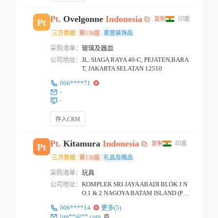
Pt.
Ovelgonne
Indonesia
复制
印度
Pt
三方数据
第136届
家居装饰品
采购清单：
玻璃及器皿
公司地址：
JL. SIAGA RAYA 40-C, PEJATEN,BARA
T, JAKARTA SELATAN 12510
006****71
-
-
存入CRM
Pt.
Kitamura
Indonesia
复制
印度
Pt
三方数据
第136届
礼品及赠品
采购清单：
玩具
公司地址：
KOMPLEK SRI JAYA ABADI BLOK J N
O.1 & 2 NAGOYA BATAM ISLAND (P.O.
BOX:34/BAM BATAM IS...
006****14
更多(5)
lim**@**.com