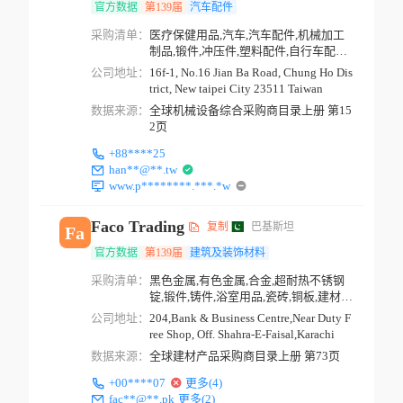
官方数据
第139届
汽车配件
采购清单：
医疗保健用品,汽车,汽车配件,机械加工
制品,锻件,冲压件,塑料配件,自行车配件,
交通安全产...
公司地址：
16f-1, No.16 Jian Ba Road, Chung Ho Dis
trict, New taipei City 23511 Taiwan
数据来源：
全球机械设备综合采购商目录上册 第15
2页
+88****25
han**@**.tw
www.p********.***.*w
Faco Trading
复制
巴基斯坦
Fa
官方数据
第139届
建筑及装饰材料
采购清单：
黑色金属,有色金属,合金,超耐热不锈钢
锭,锻件,铸件,浴室用品,瓷砖,铜板,建材,
金属制品
公司地址：
204,Bank & Business Centre,Near Duty F
ree Shop, Off. Shahra-E-Faisal,Karachi
数据来源：
全球建材产品采购商目录上册 第73页
+00****07
更多(4)
fac**@**.pk
更多(2)