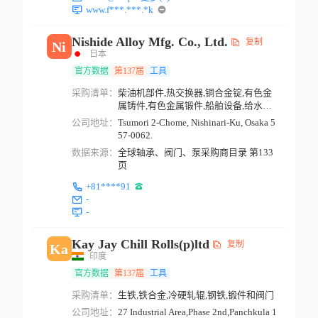
www.f***.***.*k
Nishide Alloy Mfg. Co., Ltd.
复制
Ni
日本
官方数据
第137届
工具
采购清单：
柴油机部件,热交换器,铜合金锭,有色金
属铸件,有色金属锻件,船舶设备,给水用
品,阀门,阀门...
公司地址：
Tsumori 2-Chome, Nishinari-Ku, Osaka 5
57-0062.
数据来源：
全球轴承、阀门、泵采购商目录 第133
页
+81****91
-
-
Kay Jay Chill Rolls(p)ltd
复制
Ka
印度
官方数据
第137届
工具
采购清单：
生铁,铁合金,冷硬轧辊,钢铁,锻件和阀门
公司地址：
27 Industrial Area,Phase 2nd,Panchkula 1