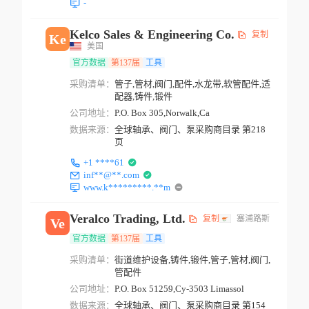
-
Kelco Sales & Engineering Co.
复制
Ke
美国
官方数据
第137届
工具
采购清单：
管子,管材,阀门,配件,水龙带,软管配件,适
配器,铸件,锻件
公司地址：
P.O. Box 305,Norwalk,Ca
数据来源：
全球轴承、阀门、泵采购商目录 第218
页
+1 ****61
inf**@**.com
www.k*********.**m
Veralco Trading, Ltd.
复制
塞浦路斯
Ve
官方数据
第137届
工具
采购清单：
街道维护设备,铸件,锻件,管子,管材,阀门,
管配件
公司地址：
P.O. Box 51259,Cy-3503 Limassol
数据来源：
全球轴承、阀门、泵采购商目录 第154