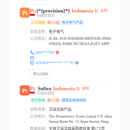
Pt
.{*{precision}*}
Indonesia
复制
Pt
印度尼西亚
三方数据
第123届
电子电气产品
采购清单：
电子电气
公司地址：
JL.KL.YOS SUDARSO BINTANG INDU
STRIAL PARK NO.5B-6A,BATU AMPA
R BATAM
006****89
-
WWW.P*******.**.*D
存入CRM
Pt.
Softex
Indonesia
复制
Pt
印度尼西亚
官方数据
第137届
建筑及装饰材料
采购清单：
卫浴洁具产品
公司地址：
The Prominence Tower, Lantai 5 Jl. Jalur
Sutera Barat No. 15 Alam Sutera, Tangera
ng...
数据来源：
全球卫浴洁具采购商目录 第172页