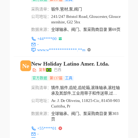
采购清单：
锻件,管材,泵,阀门
公司地址：
241/247 Bristol Road, Gloucester, Glouce
stershire, Gl2 5bx
数据来源：
全球轴承、阀门、泵采购商目录 第69页
+44****00
-
www.w*************.**m
New Holiday Latino Amer. Ltda.
Ne
复制
巴西
官方数据
第137届
工具
采购清单：
铸件,锻件,齿轮,齿轮箱,滚珠轴承,滚柱轴
承及其部件,工业用带子和传送带,过滤
器,粗滤器,...
公司地址：
Av. J. De Oliveira, 11825-Cic, 81450-903
Curitiba, Pr
数据来源：
全球轴承、阀门、泵采购商目录 第303
页
+55****01
-