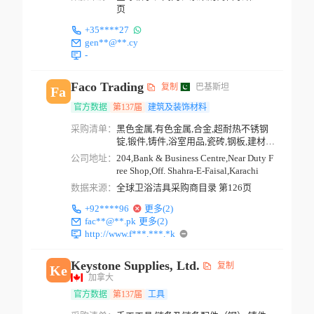
页
+35****27
gen**@**.cy
-
Faco Trading
复制
巴基斯坦
Fa
官方数据
第137届
建筑及装饰材料
采购清单：
黑色金属,有色金属,合金,超耐热不锈钢
锭,锻件,铸件,浴室用品,瓷砖,钢板,建材,
金属制品
公司地址：
204,Bank & Business Centre,Near Duty F
ree Shop,Off. Shahra-E-Faisal,Karachi
数据来源：
全球卫浴洁具采购商目录 第126页
+92****96
更多(2)
fac**@**.pk
更多(2)
http://www.f***.***.*k
Keystone Supplies, Ltd.
复制
Ke
加拿大
官方数据
第137届
工具