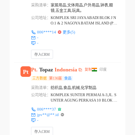
采购清单：
家居用品,文体用品,户外用品,钟表,眼
镜,五金工具,玩具。
公司地址：
KOMPLEK SRI JAYA ABADI BLOK J N
O.1 & 2 NAGOYA BATAM ISLAND (P.O.
BOX:34/BAM BATAM IS...
006****14
更多(5)
-
-
存入CRM
Pt.
Topaz
Indonesia
复制
印度
Pt
三方数据
第136届
食品
采购清单：
纺织品,食品,机械,化学制品
公司地址：
KOMPLEK SUNTER PERMAI A-3,JL. S
UNTER AGUNG PERKASA 10 BLOK K
2 JAKARTA
006****37
jpv**@**.id
-
存入CRM