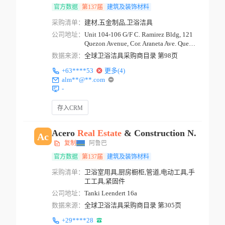
官方数据
第137届
建筑及装饰材料
采购清单：
建材,五金制品,卫浴洁具
公司地址：
Unit 104-106 G/F C. Ramirez Bldg, 121
Quezon Avenue, Cor. Araneta Ave. Quezo
n City ...
数据来源：
全球卫浴洁具采购商目录 第98页
+63****53
更多(4)
alm**@**.com
-
存入CRM
Acero
Real
Estate
& Construction N.v
Ac
复制
阿鲁巴
官方数据
第137届
建筑及装饰材料
采购清单：
卫浴室用具,厨房橱柜,管道,电动工具,手
工工具,紧固件
公司地址：
Tanki Leendert 16a
数据来源：
全球卫浴洁具采购商目录 第305页
+29****28