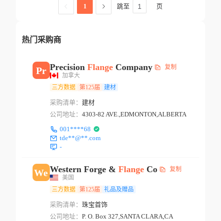
跳至
页
1
热门采购商
Precision
Flange
Company
复制
Pr
加拿大
三方数据
第125届
建材
采购清单：
建材
公司地址：
4303-82 AVE.,EDMONTON,ALBERTA
001****68
tde**@**.com
-
Western Forge &
Flange
Co
复制
We
美国
三方数据
第125届
礼品及赠品
采购清单：
珠宝首饰
公司地址：
P. O. Box 327,SANTA CLARA,CA