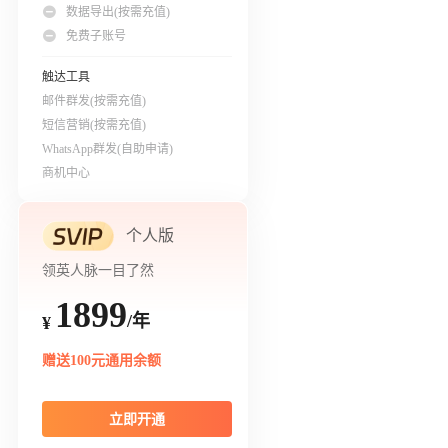
数据导出(按需充值)
免费子账号
触达工具
邮件群发(按需充值)
短信营销(按需充值)
WhatsApp群发(自助申请)
商机中心
个人版
领英人脉一目了然
1899
/年
¥
赠送100元通用余额
立即开通