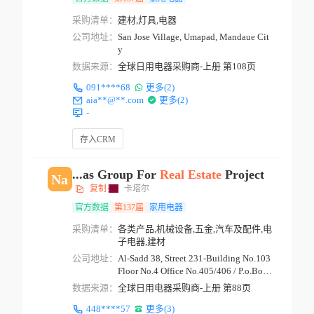
采购清单：
建材,灯具,电器
公司地址：
San Jose Village, Umapad, Mandaue Cit
y
数据来源：
全球日用电器采购商-上册 第108页
091****68
更多(2)
aia**@**.com
更多(2)
-
存入CRM
...as Group For
Real
Estate
Project
Na
复制
卡塔尔
官方数据
第137届
家用电器
采购清单：
各类产品,机械设备,五金,汽车及配件,电
子电器,建材
公司地址：
Al-Sadd 38, Street 231-Building No.103
Floor No.4 Office No.405/406 / P.o.Box:
20088...
数据来源：
全球日用电器采购商-上册 第88页
448****57
更多(3)