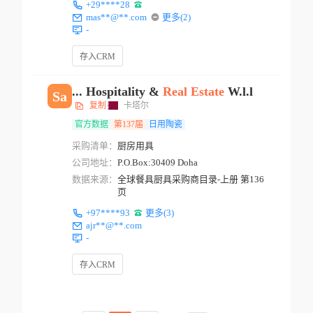
+29****28
mas**@**.com
更多(2)
-
存入CRM
... Hospitality &
Real
Estate
W.l.l
Sa
复制
卡塔尔
官方数据
第137届
日用陶瓷
采购清单：
厨房用具
公司地址：
P.O.Box:30409 Doha
数据来源：
全球餐具厨具采购商目录-上册 第136
页
+97****93
更多(3)
ajr**@**.com
-
存入CRM