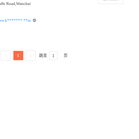
affe Road,Wanchai
ww.k*******.**m
跳至
页
1