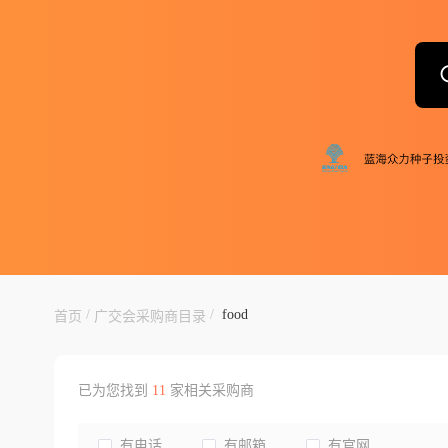
/
/
food
首页
广交会采购商目录
已为您找到
11
家相关采购商
有电话
有邮箱
有官网