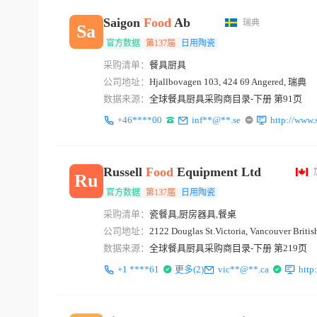
Saigon
Food
Ab
瑞典
Sa
官方数据
第137届
日用陶瓷
采购清单：
餐具厨具
公司地址：
Hjallbovagen 103, 424 69 Angered, 瑞典
数据来源：
全球餐具厨具采购商目录-下册 第91页
+46****00
inf**@**.se
http://www.
Russell
Food
Equipment Ltd
Ru
官方数据
第137届
日用陶瓷
采购清单：
瓷餐具,厨房器具,餐桌
公司地址：
2122 Douglas St.Victoria, Vancouver Briti
数据来源：
全球餐具厨具采购商目录-下册 第219页
+1 ****61
更多(2)
vic**@**.ca
http