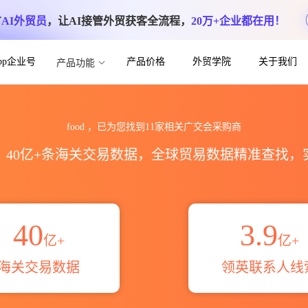
方
AI外贸员
，让AI接管外贸获客全流程，
20万+企业都在用！
App企业号
产品价格
外贸学院
关于我们
产品功能
目录_名片信息联系方式_跨境魔方
food ，已为您找到11家相关广交会采购商
区，40亿+条海关交易数据，全球贸易数据精准查找
40
3.9
亿+
亿+
海关交易数据
领英联系人线