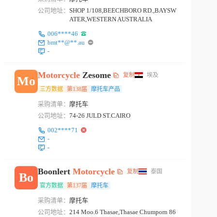
公司地址：
SHOP 1/108,BEECHBORO RD.,BAYSW
ATER,WESTERN AUSTRALIA
006****46
bmt**@**.au
-
Motorcycle
Zesome
复制
埃及
Mo
三方数据
第138届
摩托车产品
采购清单：
摩托车
公司地址：
74-26 JULD ST.CAIRO
002****71
-
-
Boonlert
Motorcycle
复制
泰国
Bo
官方数据
第137届
摩托车
采购清单：
摩托车
公司地址：
214 Moo.6 Thasae,Thasae Chumporn 86