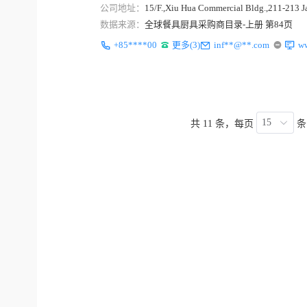
公司地址：
15/F.,Xiu Hua Commercial Bldg.,211-213 J
数据来源：
全球餐具厨具采购商目录-上册 第84页
+85****00
更多(3)
inf**@**.com
w
15
共 11 条，每页
条