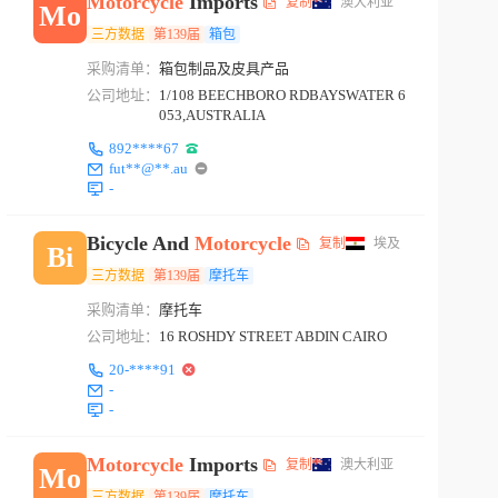
Motorcycle
Imports
复制
澳大利亚
Mo
三方数据
第139届
箱包
采购清单：
箱包制品及皮具产品
公司地址：
1/108 BEECHBORO RDBAYSWATER 6
053,AUSTRALIA
892****67
fut**@**.au
-
Bicycle And
Motorcycle
复制
埃及
Bi
三方数据
第139届
摩托车
采购清单：
摩托车
公司地址：
16 ROSHDY STREET ABDIN CAIRO
20-****91
-
-
Motorcycle
Imports
复制
澳大利亚
Mo
三方数据
第139届
摩托车