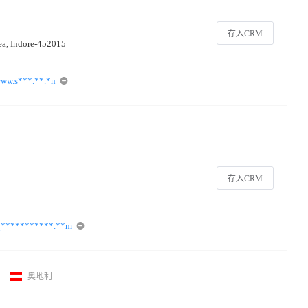
存入CRM
rea, Indore-452015
ww.s***.**.*n
国
存入CRM
***********.**m
奥地利