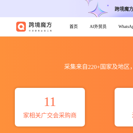
跨境魔
首页
AI外贸员
Whats
日用消费品food 广交会全球采购商
采集来自220+国家及地
11
家相关广交会采购商