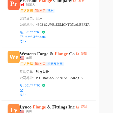
Precision
Flange
Company
复制
Pr
加拿大
三方数据
第125届
建材
采购清单：
建材
公司地址：
4303-82 AVE.,EDMONTON,ALBERTA
001****68
tde**@**.com
-
Western Forge &
Flange
Co
复制
We
美国
三方数据
第125届
礼品及赠品
采购清单：
珠宝首饰
公司地址：
P. O. Box 327,SANTA CLARA,CA
001****00
-
-
Lynco
Flange
& Fittings Inc
复制
Ly
美国