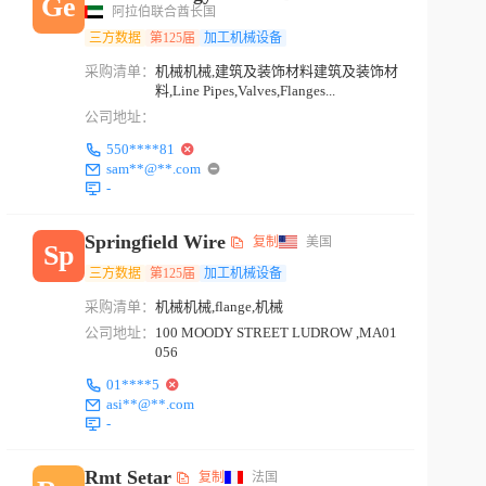
Ge
阿拉伯联合酋长国
三方数据
第125届
加工机械设备
采购清单：
机械机械,建筑及装饰材料建筑及装饰材
料,Line Pipes,Valves,Flanges...
公司地址：
550****81
sam**@**.com
-
Springfield Wire
复制
美国
Sp
三方数据
第125届
加工机械设备
采购清单：
机械机械,flange,机械
公司地址：
100 MOODY STREET LUDROW ,MA01
056
01****5
asi**@**.com
-
Rmt Setar
复制
法国