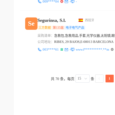
009****04
-
-
Segurinsa, S.l.
西班牙
Se
三方数据
第135届
电子电气产品
采购清单：
急救包,急救用品,手套,光学仪器,太阳镜,眼镜
公司地址：
RIBES, 29 BAJOS,E-08013 BARCELONA
003****61
-
www.f**********.**m
15
1
共 70 条，每页
条