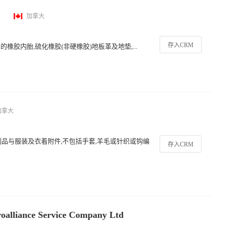
加拿大
存入CRM
的橡胶内胎,硫化橡胶(非硬橡胶)地板革及地垫,...
加拿大
制品与服装及衣着附件,不包括手套,羊毛或针织或钩编
存入CRM
alliance Service Company Ltd