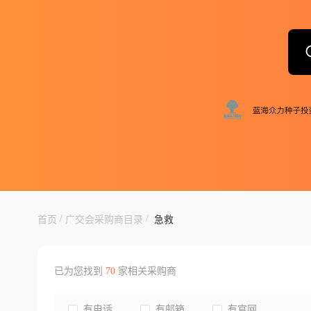
/
/
首页
广交会采购商目录
急救
已为您找到
70
家相关采购商
有电话
有邮箱
有官网