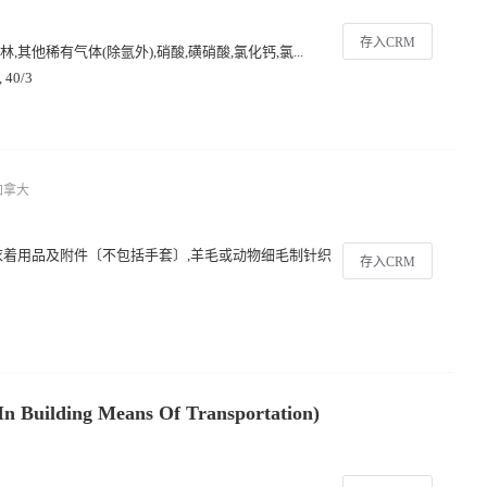
存入CRM
他稀有气体(除氩外),硝酸,磺硝酸,氯化钙,氯...
40/3
加拿大
衣着用品及附件〔不包括手套〕,羊毛或动物细毛制针织
存入CRM
n Building Means Of Transportation)