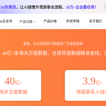
方
AI外贸员
，让AI接管外贸获客全流程，
20万+企业都在用！
App企业号
产品价格
外贸学院
关于我们
产品功能
息联系方式_跨境魔方
急救，已为您找到70家相关广交会采购商
区，40亿+条海关交易数据，全球贸易数据精准查找
40
3.9
亿+
亿+
海关交易数据
领英联系人线