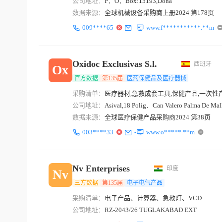
公司地址：
P．O．Box:15193,Doha
数据来源：
全球机械设备采购商上册2024 第178页
009****65
-
www.f***********.**m
Oxidoc Exclusivas S.l.
西班牙
Ox
官方数据
第135届
医药保健品及医疗器械
采购清单：
医疗器材,急救成套工具,保健产品,一次性
公司地址：
Asival,18 Polig．Can Valero Palma De Mall
数据来源：
全球医疗保健产品采购商2024 第38页
003****33
-
www.o*****.**m
Nv Enterprises
印度
Nv
三方数据
第135届
电子电气产品
采购清单：
电子产品、计算器、急救灯、VCD
公司地址：
RZ-2043/26 TUGLAKABAD EXT