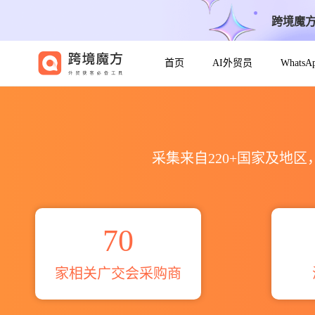
跨境魔
首页
AI外贸员
Whats
急救广交会全球采购商目录_名片信
采集来自220+国家及地
70
家相关广交会采购商