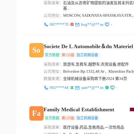
采购清单：
石油及从沥青矿物提取的油类及其未列名制
基...
公司地址：
MOSCOW, SADOVAYA-SPASSKAYA STR., 
007****70
hog**@**.ru
-
Societe De L Automobile＆du Materiel
So
官方数据
第135届
加工机械设备
采购清单：
旅游车,急救车,越野车,农用设备,修配件
公司地址：
Belvedere Bp 1332,48 Av．Kheredine Pac
数据来源：
全球机械设备采购商下册2024 第34页
002****44
sam**@**.tn
-
Family Medical Establishment
Fa
官方数据
第135届
加工机械设备
采购清单：
医疗设备,药品,急救用品,一次性用品