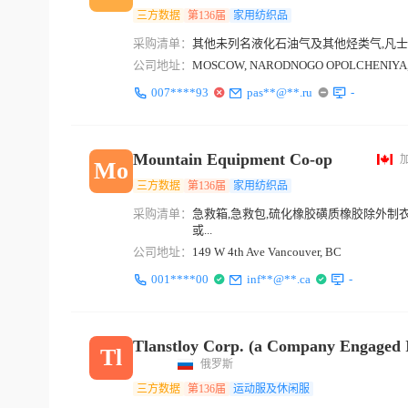
三方数据
第136届
家用纺织品
采购清单：
其他未列名液化石油气及其他烃类气,凡士林,其
公司地址：
MOSCOW, NARODNOGO OPOLCHENIYA, 
007****93
pas**@**.ru
-
Mountain Equipment Co-op
Mo
三方数据
第136届
家用纺织品
采购清单：
急救箱,急救包,硫化橡胶磺质橡胶除外制
或...
公司地址：
149 W 4th Ave Vancouver, BC
001****00
inf**@**.ca
-
Tlanstloy Corp. (a Company Engaged I
Tl
俄罗斯
三方数据
第136届
运动服及休闲服