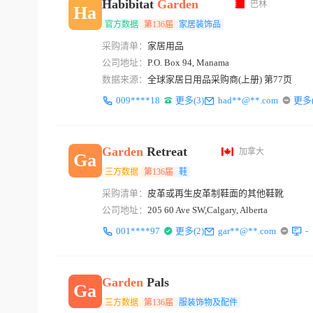
Habibitat
Garden
巴林
Ha
官方数据
第136届
家居装饰品
采购清单：
家居用品
公司地址：
P.O. Box 94, Manama
数据来源：
全球家居日用品采购商(上册) 第77页
009****18
更多(3)
had**@**.com
更多(
Garden
Retreat
加拿大
Ga
三方数据
第136届
鞋
采购清单：
皮革或再生皮革制鞋面的其他鞋靴
公司地址：
205 60 Ave SW,Calgary, Alberta
001****97
更多(2)
gar**@**.com
-
Garden
Pals
Ga
三方数据
第136届
服装饰物及配件