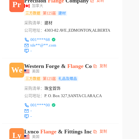
Precision
Flange
Company
复制
Pr
加拿大
三方数据
第125届
建材
采购清单：
建材
公司地址：
4303-82 AVE.,EDMONTON,ALBERTA
001****68
tde**@**.com
-
Western Forge &
Flange
Co
复制
We
美国
三方数据
第125届
礼品及赠品
采购清单：
珠宝首饰
公司地址：
P. O. Box 327,SANTA CLARA,CA
001****00
-
-
Lynco
Flange
& Fittings Inc
复制
Ly
美国