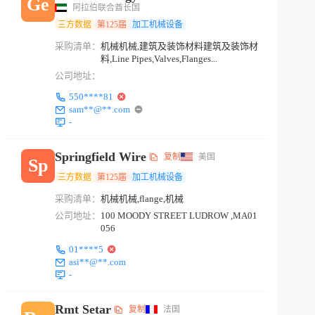
Ge
阿拉伯联合酋长国
三方数据
第125届
加工机械设备
采购清单：
机械机械,建筑及装饰材料建筑及装饰材
料,Line Pipes,Valves,Flanges...
公司地址：
550****81
sam**@**.com
-
Springfield Wire
复制
美国
Sp
三方数据
第125届
加工机械设备
采购清单：
机械机械,flange,机械
公司地址：
100 MOODY STREET LUDROW ,MA01
056
01****5
asi**@**.com
-
Rmt Setar
复制
法国