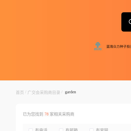
/
/
garden
首页
广交会采购商目录
已为您找到
78
家相关采购商
有电话
有邮箱
有官网