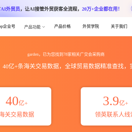
方
AI外贸员
，让AI接管外贸获客全流程，
20万+企业都在用！
App企业号
产品价格
外贸学院
关于我们
产品功能
会全球采购商目录_名片信息联系方式_跨境
garden，已为您找到78家相关广交会采购商
区，40亿+条海关交易数据，全球贸易数据精准查找
40
3.9
亿+
亿+
海关交易数据
领英联系人线