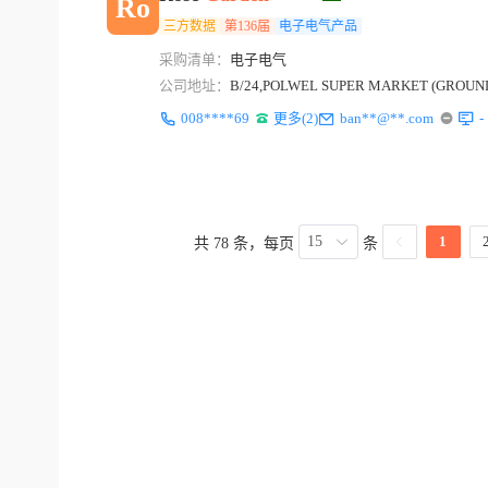
Ro
三方数据
第136届
电子电气产品
采购清单：
电子电气
公司地址：
B/24,POLWEL SUPER MARKET (GROUN
008****69
更多(2)
ban**@**.com
-
15
1
共 78 条，每页
条