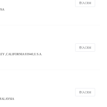
存入CRM
USA
存入CRM
Y ,CALIFORNIA 93940,U.S.A.
存入CRM
,MALAYSIA