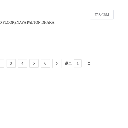
存入CRM
D FLOOR),NAYA PALTON,DHAKA
跳至
页
2
3
4
5
6