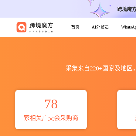
跨境魔
首页
AI外贸员
Whats
2024年第136届秋garden广交
采集来自220+国家及地
78
家相关广交会采购商