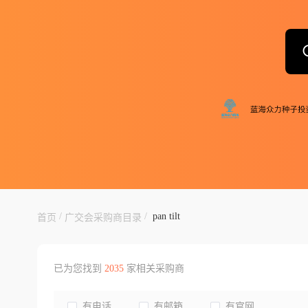
/
/
pan tilt
首页
广交会采购商目录
已为您找到
2035
家相关采购商
有电话
有邮箱
有官网