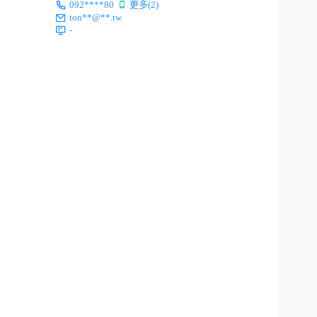
092****80
更多(2)
ton**@**.tw
-