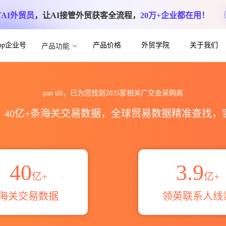
方
AI外贸员
，让AI接管外贸获客全流程，
20万+企业都在用！
App企业号
产品价格
外贸学院
关于我们
产品功能
名片信息联系方式_跨境魔方
pan tilt，已为您找到2035家相关广交会采购商
区，40亿+条海关交易数据，全球贸易数据精准查找
40
3.9
亿+
亿+
海关交易数据
领英联系人线