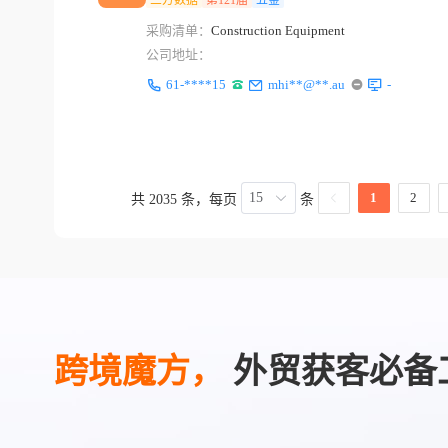
三方数据
第121届
五金
采购清单：
Construction Equipment
公司地址：
61-****15
mhi**@**.au
-
15
1
2
共 2035 条，每页
条
跨境魔方，
外贸获客必备