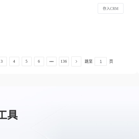
存入CRM
跳至
页
3
4
5
6
136
工具