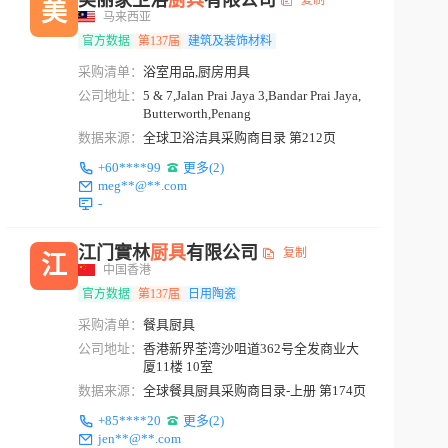
美丽家卫浴
厨具
有限公司
复制
美
马来西亚
官方数据
第137届
建筑及装饰材料
采购清单：
浴室用品,厨房用具
公司地址：
5 & 7,Jalan Prai Jaya 3,Bandar Prai Jaya,
Butterworth,Penang
数据来源：
全球卫浴洁具采购商目录 第212页
+60****99
更多(2)
meg**@**.com
-
江门實林
厨具
有限公司
复制
江
中国香港
官方数据
第137届
日用陶瓷
采购清单：
餐具厨具
公司地址：
香港新界荃湾沙咀道362号全发商业大
厦11楼 10室
数据来源：
全球餐具厨具采购商目录-上册 第174页
+85****20
更多(2)
jen**@**.com