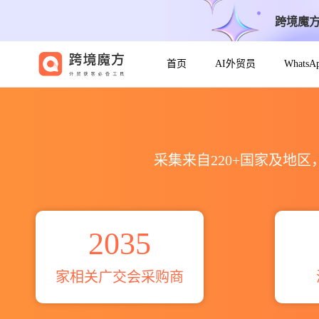
跨境魔
首页
AI外贸员
Whats
pan tilt广交会全球采购商目录_
采集来自220+国家及地
2035
家相关广交会采购商