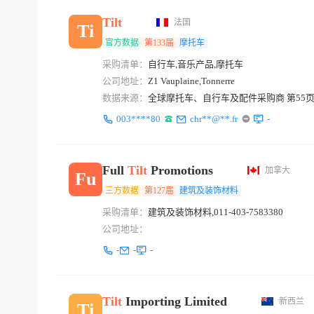
Tilt
法国
Ti
官方数据
第133届
摩托车
采购清单：
自行车,音乐产品,摩托车
公司地址：
Z1 Vauplaine,Tonnerre
数据来源：
全球摩托车、自行车及配件采购商 第55
003****80
chr**@**.fr
-
Full
Tilt
Promotions
加拿大
Fu
三方数据
第127届
建筑及装饰材料
采购清单：
建筑及装饰材料,011-403-7583380
公司地址：
-
-
-
Tilt
Importing Limited
新西兰
Ti