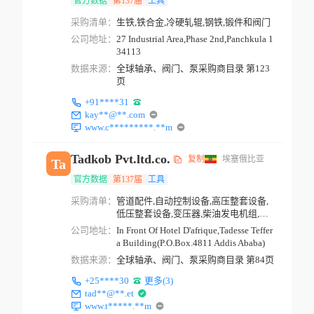
官方数据
第137届
工具
采购清单：
生铁,铁合金,冷硬轧辊,钢铁,锻件和阀门
公司地址：
27 Industrial Area,Phase 2nd,Panchkula 1
34113
数据来源：
全球轴承、阀门、泵采购商目录 第123
页
+91****31
kay**@**.com
www.c*********.**m
Tadkob Pvt.ltd.co.
复制
埃塞俄比亚
Ta
官方数据
第137届
工具
采购清单：
管道配件,自动控制设备,高压整套设备,
低压整套设备,变压器,柴油发电机组,隔
音发电机,按摩...
公司地址：
In Front Of Hotel D'afrique,Tadesse Teffer
a Building(P.O.Box.4811 Addis Ababa)
数据来源：
全球轴承、阀门、泵采购商目录 第84页
+25****30
更多(3)
tad**@**.et
www.t*****.**m