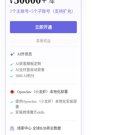
50000+
¥
/年
1个主账号+5个子账号（支持扩充）
立即开通
套餐权益
AI外贸员
AI获客模板定制
AI全托管自动获客
3000 AI积分
Openclaw（小龙虾）本地化部署
提供Openclaw（小龙虾）本地化安装部
署
安装跨境魔方skills
线索中心 全球B2B商业数据