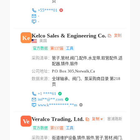
页
+55****01
-
-
Kelco Sales & Engineering Co.
复制
Ke
美国
官方数据
第137届
工具
采购清单：
管子,管材,阀门,配件,水龙带,软管配件,适
配器,铸件,锻件
公司地址：
P.O. Box 305,Norwalk,Ca
数据来源：
全球轴承、阀门、泵采购商目录 第218
页
+1 ****61
inf**@**.com
www.k*********.**m
Veralco Trading, Ltd.
复制
塞浦路斯
Ve
官方数据
第137届
工具
采购清单：
街道维护设备,铸件,锻件,管子,管材,阀门,