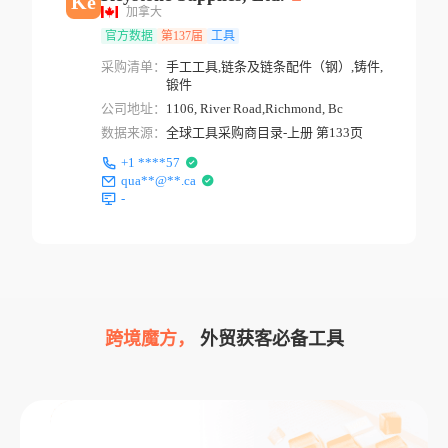
Ke
加拿大
官方数据
第137届
工具
采购清单：
手工工具,链条及链条配件（钢）,铸件,
锻件
公司地址：
1106, River Road,Richmond, Bc
数据来源：
全球工具采购商目录-上册 第133页
+1 ****57
qua**@**.ca
-
跨境魔方，
外贸获客必备工具