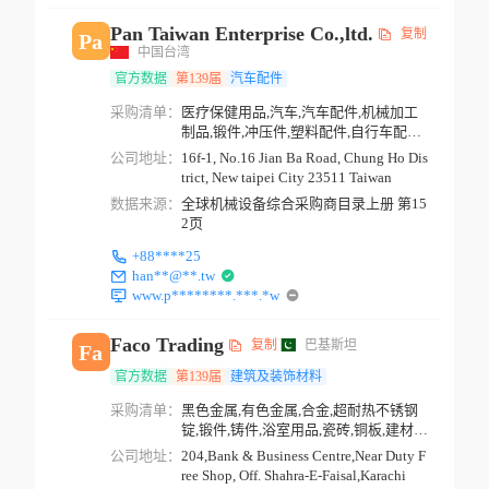
Pan Taiwan Enterprise Co.,ltd.
复制
Pa
中国台湾
官方数据
第139届
汽车配件
采购清单：
医疗保健用品,汽车,汽车配件,机械加工
制品,锻件,冲压件,塑料配件,自行车配件,
交通安全产...
公司地址：
16f-1, No.16 Jian Ba Road, Chung Ho Dis
trict, New taipei City 23511 Taiwan
数据来源：
全球机械设备综合采购商目录上册 第15
2页
+88****25
han**@**.tw
www.p********.***.*w
Faco Trading
复制
巴基斯坦
Fa
官方数据
第139届
建筑及装饰材料
采购清单：
黑色金属,有色金属,合金,超耐热不锈钢
锭,锻件,铸件,浴室用品,瓷砖,铜板,建材,
金属制品
公司地址：
204,Bank & Business Centre,Near Duty F
ree Shop, Off. Shahra-E-Faisal,Karachi