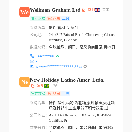
Wellman Graham Ltd
复制
英国
We
官方数据
第137届
工具
采购清单：
锻件,管材,泵,阀门
公司地址：
241/247 Bristol Road, Gloucester, Glouce
stershire, Gl2 5bx
数据来源：
全球轴承、阀门、泵采购商目录 第69页
+44****00
-
www.w*************.**m
New Holiday Latino Amer. Ltda.
Ne
复制
巴西
官方数据
第137届
工具
采购清单：
铸件,锻件,齿轮,齿轮箱,滚珠轴承,滚柱轴
承及其部件,工业用带子和传送带,过滤
器,粗滤器,...
公司地址：
Av. J. De Oliveira, 11825-Cic, 81450-903
Curitiba, Pr
数据来源：
全球轴承、阀门、泵采购商目录 第303