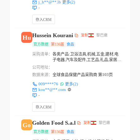
j_h**@**.lb
更多(2)
-
存入CRM
Hussein Kourani
复制
黎巴嫩
Hu
官方数据
第136届
食品
采购清单：
各类产品:卫浴洁具,机械,五金,建材,电
子电器,汽车及配件,工艺品,礼品,家居日
用品,餐具...
公司地址：
数据来源：
全球食品保健产品采购商 第103页
009****76
更多(2)
kou**@**.com
-
存入CRM
Golden Food S.a.l
复制
黎巴嫩
Go
官方数据
第136届
食品