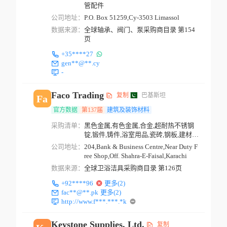
管配件
公司地址：
P.O. Box 51259,Cy-3503 Limassol
数据来源：
全球轴承、阀门、泵采购商目录 第154
页
+35****27
gen**@**.cy
-
Faco Trading
复制
巴基斯坦
Fa
官方数据
第137届
建筑及装饰材料
采购清单：
黑色金属,有色金属,合金,超耐热不锈钢
锭,锻件,铸件,浴室用品,瓷砖,钢板,建材,
金属制品
公司地址：
204,Bank & Business Centre,Near Duty F
ree Shop,Off. Shahra-E-Faisal,Karachi
数据来源：
全球卫浴洁具采购商目录 第126页
+92****96
更多(2)
fac**@**.pk
更多(2)
http://www.f***.***.*k
Keystone Supplies, Ltd.
复制