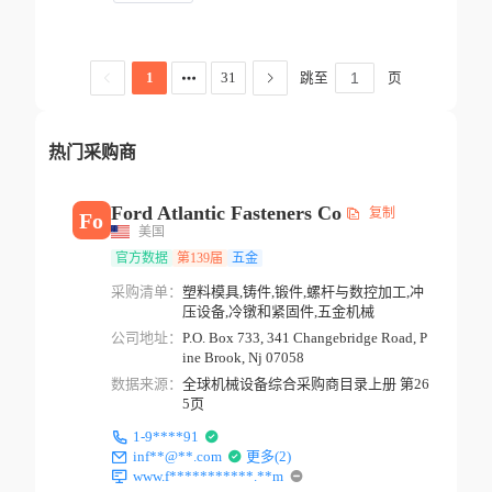
跳至
页
1
31
热门采购商
Ford Atlantic Fasteners Co
复制
Fo
美国
官方数据
第139届
五金
采购清单：
塑料模具,铸件,锻件,螺杆与数控加工,冲
压设备,冷镦和紧固件,五金机械
公司地址：
P.O. Box 733, 341 Changebridge Road, P
ine Brook, Nj 07058
数据来源：
全球机械设备综合采购商目录上册 第26
5页
1-9****91
inf**@**.com
更多(2)
www.f***********.**m