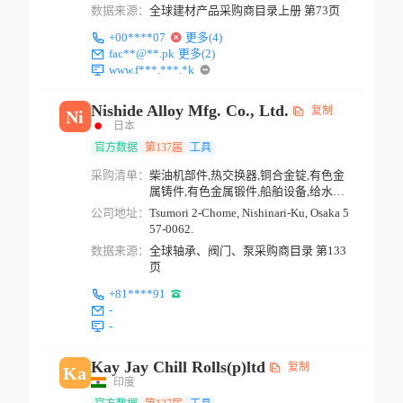
数据来源：
全球建材产品采购商目录上册 第73页
+00****07
更多(4)
fac**@**.pk
更多(2)
www.f***.***.*k
Nishide Alloy Mfg. Co., Ltd.
复制
Ni
日本
官方数据
第137届
工具
采购清单：
柴油机部件,热交换器,铜合金锭,有色金
属铸件,有色金属锻件,船舶设备,给水用
品,阀门,阀门...
公司地址：
Tsumori 2-Chome, Nishinari-Ku, Osaka 5
57-0062.
数据来源：
全球轴承、阀门、泵采购商目录 第133
页
+81****91
-
-
Kay Jay Chill Rolls(p)ltd
复制
Ka
印度