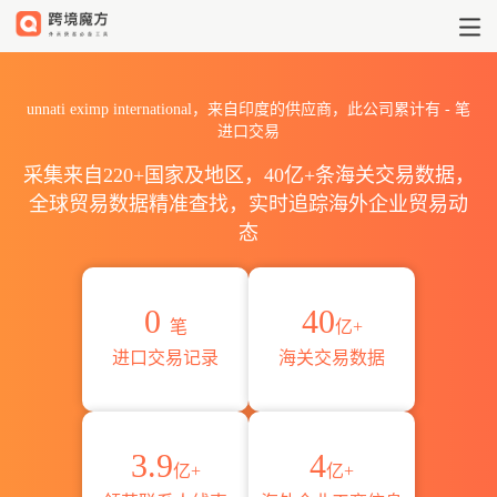
2026unnati eximp intern
unnati eximp international，来自印度的供应商，此公司累计有
-
笔
进口交易
采集来自220+国家及地区，40亿+条海关交易数据，
全球贸易数据精准查找，实时追踪海外企业贸易动
态
0
40
笔
亿+
进口交易记录
海关交易数据
3.9
4
亿+
亿+