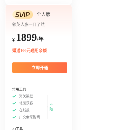
个人版
领英人脉一目了然
1899
/年
¥
赠送100元通用余额
立即开通
常用工具
海关数据
地图获客
不
限
在线搜
广交会采购商
AI工具