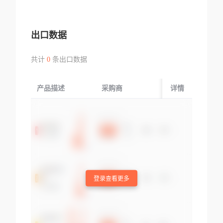
出口数据
共计
0
条出口数据
产品描述
采购商
起运国/地区
详情
登录查看更多