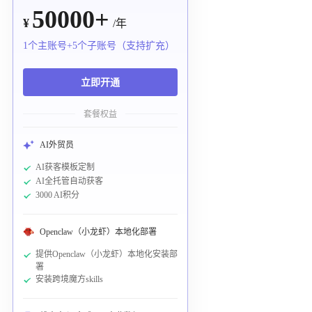
50000+
¥
/年
1个主账号+5个子账号（支持扩充）
立即开通
套餐权益
AI外贸员
AI获客模板定制
AI全托管自动获客
3000 AI积分
Openclaw（小龙虾）本地化部署
提供Openclaw（小龙虾）本地化安装部
署
安装跨境魔方skills