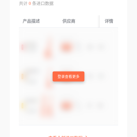
共计
0
条进口数据
产品描述
供应商
起运国/地区
详情
登录查看更多