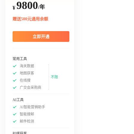
9800
/年
¥
赠送500元通用余额
立即开通
常用工具
海关数据
地图获客
不限
在线搜
广交会采购商
AI工具
AI智能营销助手
智能搜邮
邮件检测
社媒获客