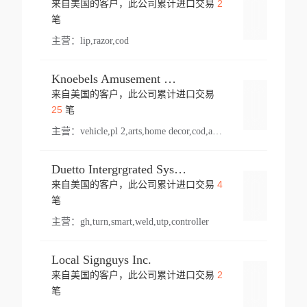
2
来自美国的客户，此公司累计进口交易
登录
笔
主营：
lip,razor,cod
Knoebels Amusement Resort
来自美国的客户，此公司累计进口交易
登录
25
笔
主营：
vehicle,pl 2,arts,home decor,cod,amusement ride,sea
Duetto Intergrgrated Systems Inc.
4
来自美国的客户，此公司累计进口交易
登录
笔
主营：
gh,turn,smart,weld,utp,controller
Local Signguys Inc.
2
来自美国的客户，此公司累计进口交易
登录
笔