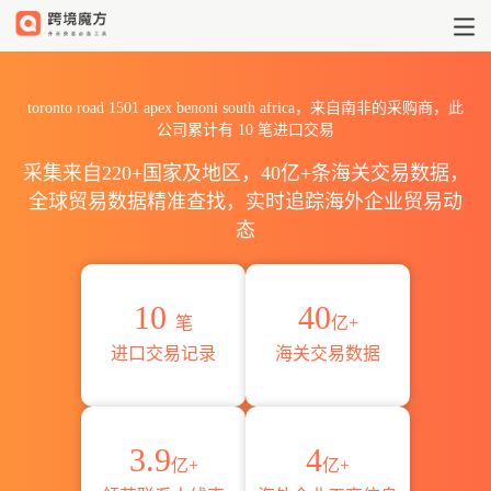
2026toronto road 1501 ap
toronto road 1501 apex benoni south africa，来自南非的采购商，此
公司累计有
10
笔进口交易
采集来自220+国家及地区，40亿+条海关交易数据，
全球贸易数据精准查找，实时追踪海外企业贸易动
态
10
40
笔
亿+
进口交易记录
海关交易数据
3.9
4
亿+
亿+