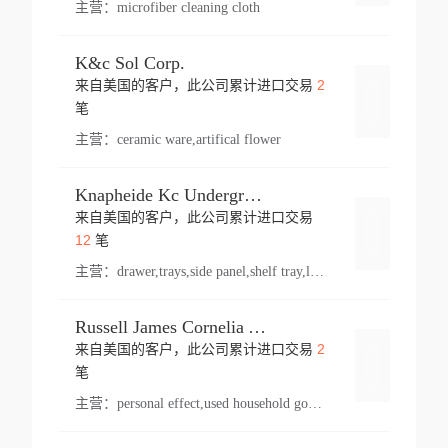
主营：
microfiber cleaning cloth
K&c Sol Corp.
2
来自美国的客户，此公司累计进口交易
登录
笔
主营：
ceramic ware,artifical flower
Knapheide Kc Underground
来自美国的客户，此公司累计进口交易
登录
12
笔
主营：
drawer,trays,side panel,shelf tray,lock drawer,panel,for vehicle,telescopic slide,drawer shelf,equipment,shelf,automotive part
Russell James Cornelia Arlington Va
2
来自美国的客户，此公司累计进口交易
登录
笔
主营：
personal effect,used household goods