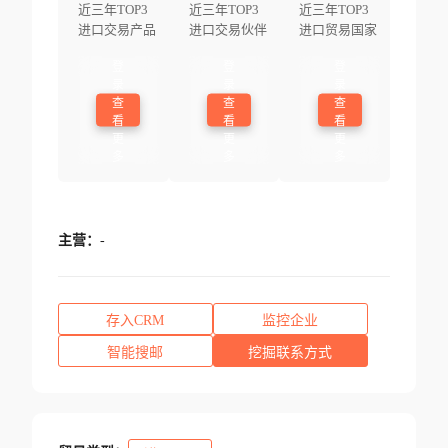
近三年TOP3
近三年TOP3
近三年TOP3
进口交易产品
进口交易伙伴
进口贸易国家
登
登
登
录
录
录
查
查
查
看
看
看
更
更
更
多
多
多
主营：
-
存入CRM
监控企业
智能搜邮
挖掘联系方式