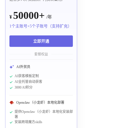
50000+
¥
/年
1个主账号+5个子账号（支持扩充）
立即开通
套餐权益
AI外贸员
AI获客模板定制
AI全托管自动获客
3000 AI积分
Openclaw（小龙虾）本地化部署
提供Openclaw（小龙虾）本地化安装部
署
安装跨境魔方skills