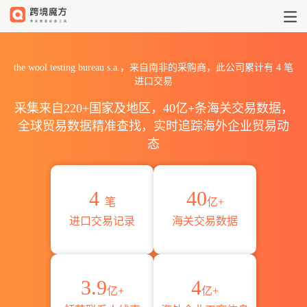
2026the wool testing bu
the wool testing bureau s.a.，来自南非的采购商，此公司累计有
4
笔
进口交易
采集来自220+国家及地区，40亿+条海关交易数据，
全球贸易数据精准查找，实时追踪海外企业贸易动
态
4
40
笔
亿+
进口交易记录
海关交易数据
3.9
4
亿+
亿+