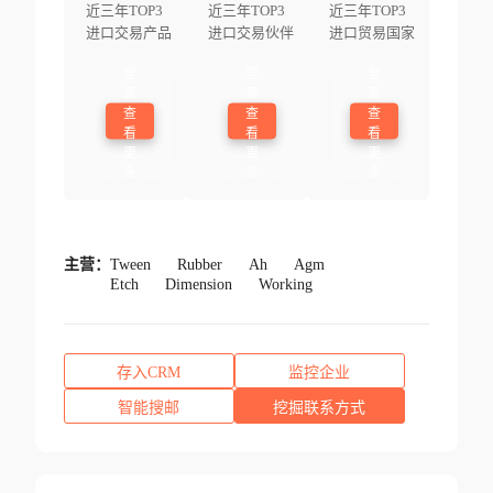
近三年TOP3
近三年TOP3
近三年TOP3
进口交易产品
进口交易伙伴
进口贸易国家
登
登
登
录
录
录
查
查
查
看
看
看
更
更
更
多
多
多
主营：
Tween
Rubber
Ah
Agm
Etch
Dimension
Working
存入CRM
监控企业
智能搜邮
挖掘联系方式