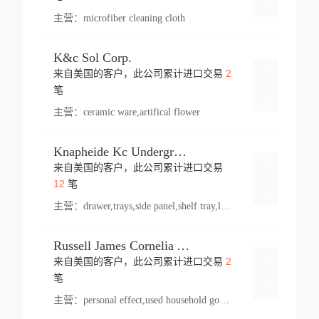
主营：
microfiber cleaning cloth
K&c Sol Corp.
2
来自美国的客户，此公司累计进口交易
登录
笔
主营：
ceramic ware,artifical flower
Knapheide Kc Underground
来自美国的客户，此公司累计进口交易
登录
12
笔
主营：
drawer,trays,side panel,shelf tray,lock drawer,panel,for vehicle,telescopic slide,drawer shelf,equipment,shelf,automotive part
Russell James Cornelia Arlington Va
2
来自美国的客户，此公司累计进口交易
登录
笔
主营：
personal effect,used household goods