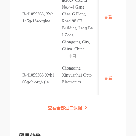
nology Co.,ltd
Warm White
No.4-4 Gang
R-41099368, Xyh
Chen G Dong
查看
中国
145g-18w-rgbw (l
Road 98 C2
ed Light) R-41099
Building Jiang Be
368, Xyh145g-18
I Zone,
w-rgbw (led Ligh
Chongqing City,
t)
China. China
中国
Chongqing
R-41099368 Xyh1
Xinyuanhui Opto
查看
中国
05g-9w-rgb (led L
Electronics
ight) R-41099368
-
Xyh105g-9w-rgb
(led Light)
查看全部进口数据