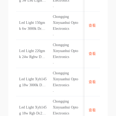
g 3w Led Light X
Electronics
yh105g 3w
-
Chongqing
Led Light 150gm
Xinyuanhui Opto
查看
中国
k 6w 3000k Dc24
Electronics
v No Driver Led
-
Light 150gmk 6w
Chongqing
3000k Dc24v No
Led Light 220gm
Xinyuanhui Opto
Driver
查看
中国
k 24w Rgbw Dmx
Electronics
Dc24v No Driver
-
Led Light 220gm
Chongqing
k 24w Rgbw Dmx
Led Light Xyh145
Xinyuanhui Opto
Dc24v No Driver
查看
中国
g 18w 3000k Dc2
Electronics
4v No Driver Led
-
Light Xyh145g 18
Chongqing
w 3000k Dc24v N
Led Light Xyh145
Xinyuanhui Opto
o Driver
查看
中国
g 18w Rgb Dc24v
Electronics