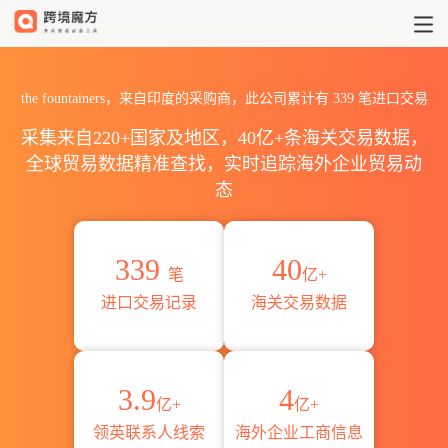
2026the fountainers海关
the fountainers，来自印度的采购商，此公司累计有
339
笔进口交易
采集来自220+国家及地区，40亿+条海关交易数据，
全球贸易数据精准查找，实时追踪海外企业贸易动
态
339
40
笔
亿+
进口交易记录
海关交易数据
3.9
4
亿+
亿+
领英联系人线索
海外企业工商信息