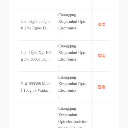
No Driver Led Li
-
ght Xyh145g 18w
Chongqing
Rgb Dc24v No Dr
Led Light 220gm
Xinyuanhui Opto
iver
查看
中国
k 27w Rgbw Dmx
Electronics
Dc24v No Driver
-
Led Light 220gm
Chongqing
k 27w Rgbw Dmx
Led Light Xyh105
Xinyuanhui Opto
Dc24v No Driver
查看
中国
g 3w 3000k Dc24
Electronics
v No Driver Led
-
Light Xyh105g 3
Chongqing
w 3000k Dc24v N
R 41099368 Mode
Xinyuanhui Opto
o Driver
查看
中国
l 150gmk Wattage
Electronics
6x1w Color Warm
-
White3000k Led
Chongqing
Light R 41099368
Xinyuanhui
Model 150gmk W
Optoelectronictech
attage 6x1w Color