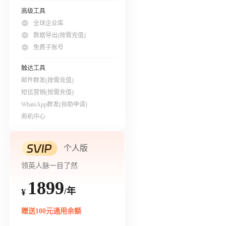
高级工具
全球企业库
数据导出(按需充值)
免费子账号
触达工具
邮件群发(按需充值)
短信营销(按需充值)
WhatsApp群发(自助申请)
商机中心
个人版
领英人脉一目了然
1899
/年
¥
赠送100元通用余额