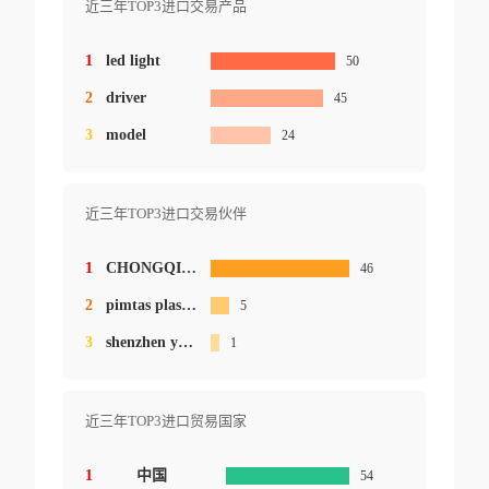
近三年TOP3进口交易产品
1
led light
50
2
driver
45
3
model
24
近三年TOP3进口交易伙伴
1
CHONGQING XINYUANHUI OPTO ELECTRONICS
46
2
pimtas plastik ins.malz.san.tic.a.
5
3
shenzhen yanshuoda technologies co.ltd.
1
近三年TOP3进口贸易国家
1
中国
54