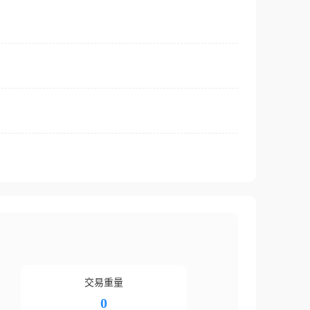
交易重量
0