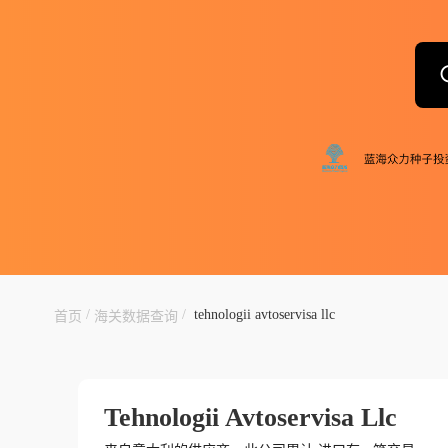
/
/
tehnologii avtoservisa llc
首页
海关数据查询
Tehnologii Avtoservisa Llc