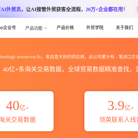
方
AI外贸员
，让AI接管外贸获客全流程，
20万+企业都在用！
App企业号
产品价格
外贸学院
关于我们
产品功能
isa llc海关进出口数据统计_贸易概览_贸易
tehnologii avtoservisa llc，来自意大利的供应商，此公司累计有
-
笔进口交
区，40亿+条海关交易数据，全球贸易数据精准查找
40
3.9
亿+
亿+
海关交易数据
领英联系人线