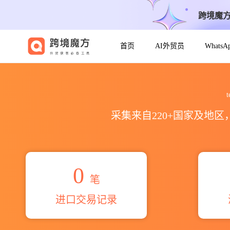
跨境魔
首页
AI外贸员
Whats
2026tehnologii avtoserv
采集来自220+国家及地
0
笔
进口交易记录