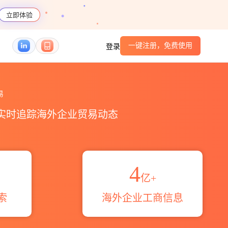
立即体验
一键注册，免费使用
登录
区域伙伴_HS编码港口_跨境魔方
易
，实时追踪海外企业贸易动态
4
亿+
索
海外企业工商信息