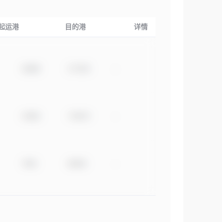
起运港
目的港
详情