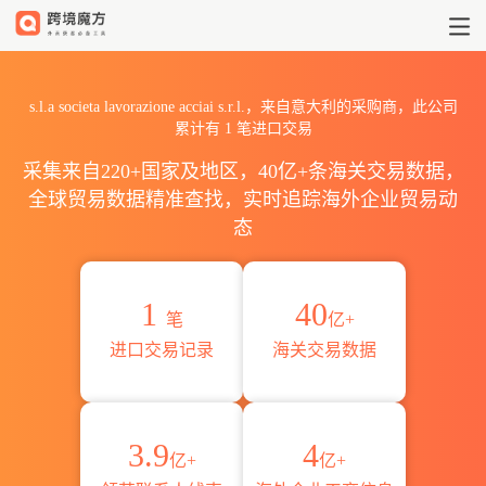
2026s.l.a societа lavoraz
s.l.a societа lavorazione acciai s.r.l.，来自意大利的采购商，此公司
累计有
1
笔进口交易
采集来自220+国家及地区，40亿+条海关交易数据，
全球贸易数据精准查找，实时追踪海外企业贸易动
态
1
40
笔
亿+
进口交易记录
海关交易数据
3.9
4
亿+
亿+