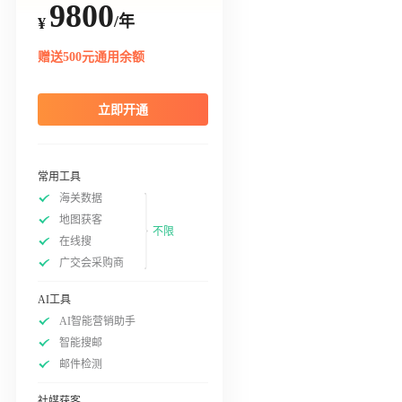
9800
/年
¥
赠送500元通用余额
立即开通
常用工具
海关数据
地图获客
不限
在线搜
广交会采购商
AI工具
AI智能营销助手
智能搜邮
邮件检测
社媒获客