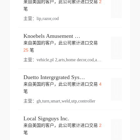
2
来自美国的客户，此公司累计进口交易
登录
笔
主营：
lip,razor,cod
Knoebels Amusement Resort
来自美国的客户，此公司累计进口交易
登录
25
笔
主营：
vehicle,pl 2,arts,home decor,cod,amusement ride,sea
Duetto Intergrgrated Systems Inc.
4
来自美国的客户，此公司累计进口交易
登录
笔
主营：
gh,turn,smart,weld,utp,controller
Local Signguys Inc.
2
来自美国的客户，此公司累计进口交易
登录
笔