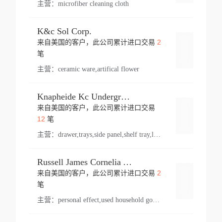
主营：
microfiber cleaning cloth
K&c Sol Corp.
2
来自美国的客户，此公司累计进口交易
登录
笔
主营：
ceramic ware,artifical flower
Knapheide Kc Underground
来自美国的客户，此公司累计进口交易
登录
12
笔
主营：
drawer,trays,side panel,shelf tray,lock drawer,panel,for vehicle,telescopic slide,drawer shelf,equipment,shelf,automotive part
Russell James Cornelia Arlington Va
2
来自美国的客户，此公司累计进口交易
登录
笔
主营：
personal effect,used household goods