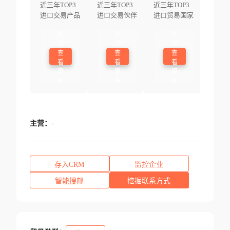
近三年TOP3
近三年TOP3
近三年TOP3
进口交易产品
进口交易伙伴
进口贸易国家
登
登
登
录
录
录
查
查
查
看
看
看
更
更
更
多
多
多
主营：
-
存入CRM
监控企业
智能搜邮
挖掘联系方式