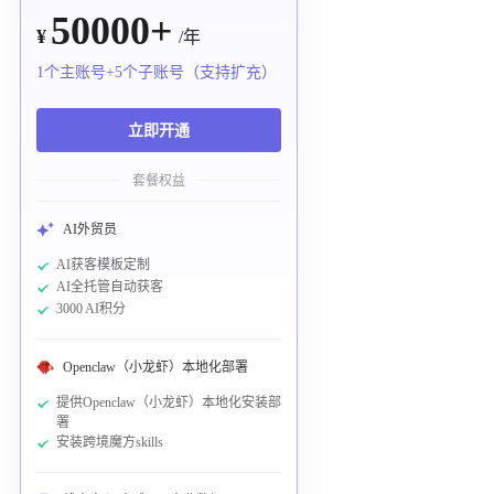
50000+
¥
/年
1个主账号+5个子账号（支持扩充）
立即开通
套餐权益
AI外贸员
AI获客模板定制
AI全托管自动获客
3000 AI积分
Openclaw（小龙虾）本地化部署
提供Openclaw（小龙虾）本地化安装部
署
安装跨境魔方skills