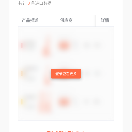
共计
0
条进口数据
产品描述
供应商
起运国/地区
详情
登录查看更多