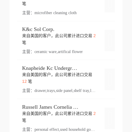
登录
笔
主营：
microfiber cleaning cloth
K&c Sol Corp.
2
来自美国的客户，此公司累计进口交易
登录
笔
主营：
ceramic ware,artifical flower
Knapheide Kc Underground
来自美国的客户，此公司累计进口交易
登录
12
笔
主营：
drawer,trays,side panel,shelf tray,lock drawer,panel,for vehicle,telescopic slide,drawer shelf,equipment,shelf,automotive part
Russell James Cornelia Arlington Va
2
来自美国的客户，此公司累计进口交易
登录
笔
主营：
personal effect,used household goods