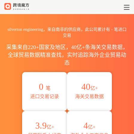
2026silverton engineer
silverton engineering，来自南非的供应商，此公司累计有
-
笔进口
交易
采集来自220+国家及地区，40亿+条海关交易数据，
全球贸易数据精准查找，实时追踪海外企业贸易动
态
0
40
笔
亿+
进口交易记录
海关交易数据
3.9
4
亿+
亿+