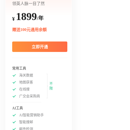
领英人脉一目了然
1899
/年
¥
赠送100元通用余额
立即开通
常用工具
海关数据
地图获客
不
限
在线搜
广交会采购商
AI工具
AI智能营销助手
智能搜邮
邮件检测