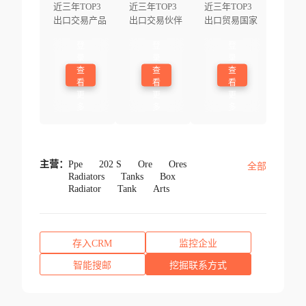
近三年TOP3
近三年TOP3
近三年TOP3
出口交易产品
出口交易伙伴
出口贸易国家
登
登
登
录
录
录
查
查
查
看
看
看
更
更
更
多
多
多
主营：
Ppe
202 S
Ore
Ores
全部
Radiators
Tanks
Box
Radiator
Tank
Arts
存入CRM
监控企业
智能搜邮
挖掘联系方式