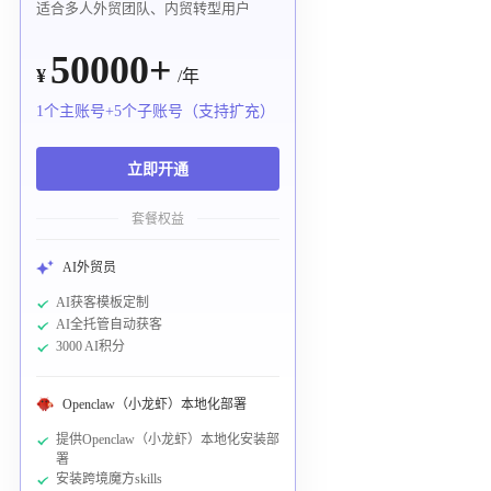
适合多人外贸团队、内贸转型用户
50000+
¥
/年
1个主账号+5个子账号（支持扩充）
立即开通
套餐权益
AI外贸员
AI获客模板定制
AI全托管自动获客
3000 AI积分
Openclaw（小龙虾）本地化部署
提供Openclaw（小龙虾）本地化安装部
署
安装跨境魔方skills