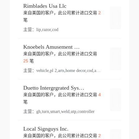
Rimblades Usa Llc
2
来自美国的客户，此公司累计进口交易
登录
笔
主营：
lip,razor,cod
Knoebels Amusement Resort
来自美国的客户，此公司累计进口交易
登录
25
笔
主营：
vehicle,pl 2,arts,home decor,cod,amusement ride,sea
Duetto Intergrgrated Systems Inc.
4
来自美国的客户，此公司累计进口交易
登录
笔
主营：
gh,turn,smart,weld,utp,controller
Local Signguys Inc.
2
来自美国的客户，此公司累计进口交易