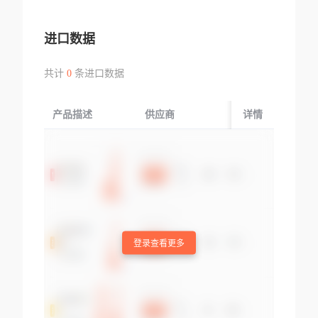
进口数据
共计
0
条进口数据
产品描述
供应商
起运国/地区
详情
登录查看更多