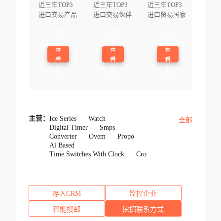
近三年TOP3
近三年TOP3
近三年TOP3
进口交易产品
进口交易伙伴
进口贸易国家
登
登
登
录
录
录
查
查
查
看
看
看
更
更
更
多
多
多
主营：
Ice Series
Watch
全部
Digital Timer
Smps
Converter
Ovem
Propo
Al Based
Time Switches With Clock
Cro
存入CRM
监控企业
智能搜邮
挖掘联系方式