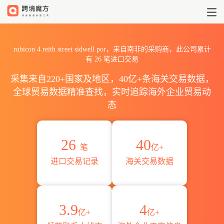
2026rubicon 4 reith stre
rubicon 4 reith street sidwell por，来自南非的采购商，此公司累计
有
26
笔进口交易
采集来自220+国家及地区，40亿+条海关交易数据，
全球贸易数据精准查找，实时追踪海外企业贸易动
态
26
40
笔
亿+
进口交易记录
海关交易数据
3.9
4
亿+
亿+