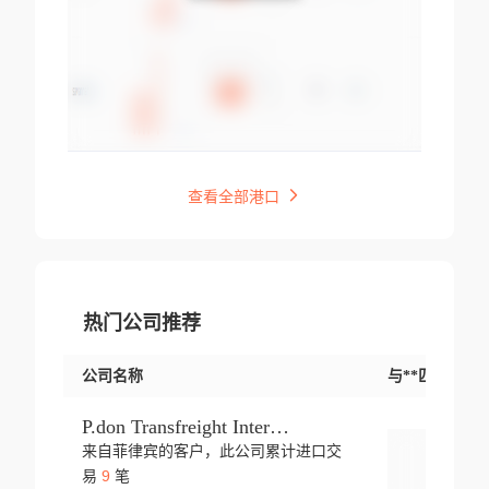
查看全部港口
热门公司推荐
公司名称
与**匹配交易
P.don Transfreight International
来自菲律宾的客户，此公司累计进口交
登录
9
易
笔