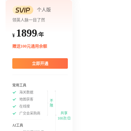
个人版
领英人脉一目了然
1899
/年
¥
赠送100元通用余额
立即开通
常用工具
海关数据
地图获客
不
限
在线搜
共享
广交会采购商
100次/日
AI工具