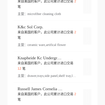
2
来自美国的客户，此公司累计进口交易
登录
笔
主营：
microfiber cleaning cloth
K&c Sol Corp.
2
来自美国的客户，此公司累计进口交易
登录
笔
主营：
ceramic ware,artifical flower
Knapheide Kc Underground
来自美国的客户，此公司累计进口交易
登录
12
笔
主营：
drawer,trays,side panel,shelf tray,lock drawer,panel,for vehicle,telescopic slide,drawer shelf,equipment,shelf,automotive part
Russell James Cornelia Arlington Va
2
来自美国的客户，此公司累计进口交易
登录
笔