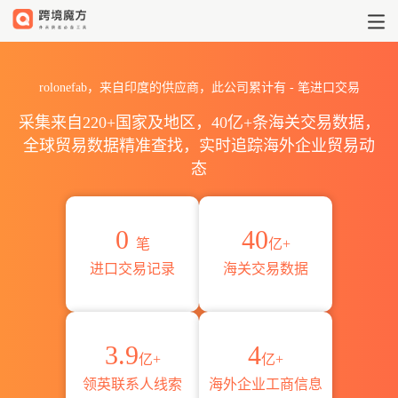
2026rolonefab海关进出口数据
rolonefab，来自印度的供应商，此公司累计有
-
笔进口交易
采集来自220+国家及地区，40亿+条海关交易数据，
全球贸易数据精准查找，实时追踪海外企业贸易动
态
0
40
笔
亿+
进口交易记录
海关交易数据
3.9
4
亿+
亿+
领英联系人线索
海外企业工商信息