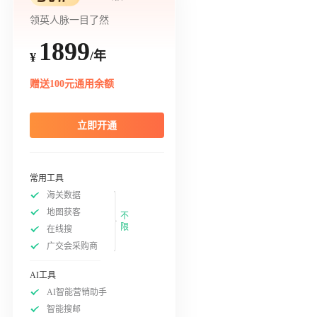
领英人脉一目了然
1899
/年
¥
赠送100元通用余额
立即开通
常用工具
海关数据
地图获客
不
限
在线搜
广交会采购商
AI工具
AI智能营销助手
智能搜邮