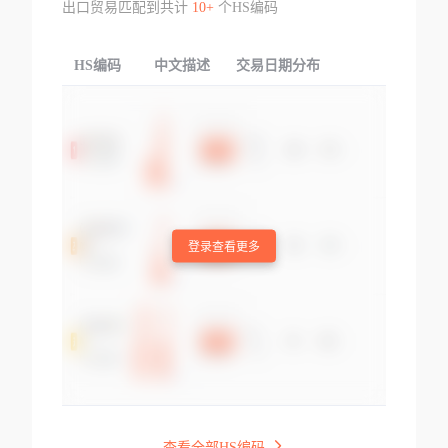
出口贸易匹配到共计
10+
个HS编码
HS编码
中文描述
交易日期分布
TOP
登录查看更多
查看全部HS编码