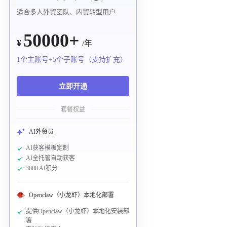
适合多人外贸团队、内贸转型用户
50000+
¥
/年
1个主账号+5个子账号（支持扩充）
立即开通
套餐权益
AI外贸员
AI获客模板定制
AI全托管自动获客
3000 AI积分
Openclaw（小龙虾）本地化部署
提供Openclaw（小龙虾）本地化安装部
署