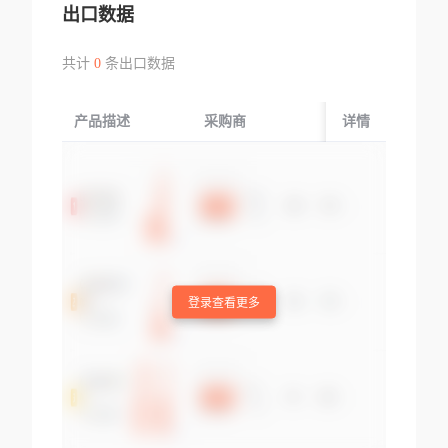
出口数据
共计
0
条出口数据
产品描述
采购商
起运国/地区
详情
登录查看更多