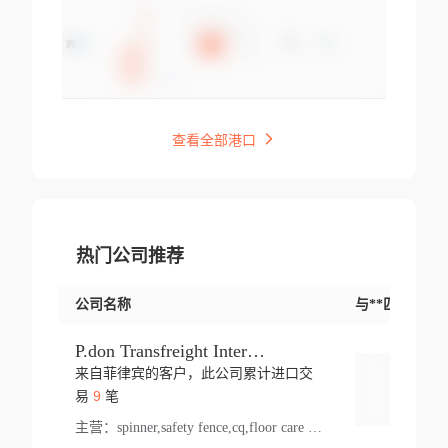
查看全部港口
热门公司推荐
公司名称
与**匹配交易
P.don Transfreight International
来自菲律宾的客户，此公司累计进口交
登录
9
易
笔
主营：
spinner,safety fence,cq,floor care machine,cargo,welded steel,web,essential,ratchet tie down,contact email,creatine monohydrate,x 50,bag,paper cups lid,erti,500 c,plush toy,steel wire,webbing,otr tyre,s8,food packaging,edmonton,quad,pc,floor cleaner,carton paper cup,wood pack,auto par,bar chair,oven,fitness products,leisure chair,canada,bicycle,rovin,pickup truck,rat,cover,carton,plastic lid,battery,ride on car,oil gas well,hat,pet cage,n tr,ionic,shoes tel,acrylic bathtub,microvit,fans,lumen,wheels,gin,tdr,tpo,llysine,hot,bur,bonnell spring,g class,dumbbell,condenser,s5,cleaner vacuum,d fence,board,wood,promi,swir,ail,orchard,mattres,cash,microfiber bathrobe,vacuum cleaner floor,access door,pad,wood packing,carton toy,gas well,cotton,freight prepaid,sga,heat exchange,mat,psn,al em,glc,lifting table,cod,plastic shell,wire po,foam,ladies knitted dress,rim,a1,roller,spare part,t 80,waterproof terminal,barbell set,vehicle,bicycle tire,go game,led light,computer chair,block mesh,stainless steel,ape,steel wire rope,carton paper box,ladies knitted pullover,threonine feed grade,electrical appliance,eyebolt,casing,rubber duck,ball,8 port,pet bottle,box steel,scaffolding parts,packing material,na e,polyester knit,blouse,d jack,vacuum flask,lip,aite,fruit plate,steel frame,sealing,mesh,s14,textile,office chair,pendant light,jet,bar stool,furniture,aluminium,wallet,carton pot,tool box,brand new tire,brightway,tria,strea,prop,fishing products,car bumper,butter,fog lamp cover,yofc,tableware,plastic,plastic bottle spray,fireplace,natural stone products,t sp,pullover,aluminium pan,massage product,spotlight,finned tube bundle,table,wood stick,high pressure cleaner,auto part,welded wire mesh,chinese medicine,mater,tsc,sea,cable,glove,supplies,kelvin,sacom,hot dipped galvanized steel pipe,ring wire,pright,rush,ion,paper bag,ring,cup sleeve,oil,gmh,car step,cabinet,leisure table,ladies knit top,sol,electric bicycle,pera,feed grade,air purifier,stanc,storage box,no wooden,pdo,iu,aluminium sheet,k2,p1,s 50,dj,vacuum cleaner,nylon bag,insulat,power,cleaner,hpa,molded,control arm,import,octg,s 99,tablecloth,screw,flail mower,dining chair,l ap,butyl inner tube,ppo,20 sp,wire lock accessories,mattress fabric,kitchen,s7,frame,steel,carton plastic,ipm,electrical cabinet,wear strip,racks,brand tire,tin,packaging material,ys,anji,ceramics product,metal furniture,sebacic acid,umber,flap,ladies knitted,bun pan,chemical substance,lusin,country of origin,edt,unica,stainless steel wire,weld,dire,ai r,poncho,toy car,chemical,t code,s corporation,oem,chinese herb,fly,hydrochloride,ppe,grille,lifting,socks,lighting,ale,unit,hood,stud,aircool,s glass fiber,brass valve valve,tssu,cotton bag,aka,gh,slusher,sporting good,bar stools,n steel,nonwoven bag,essar,ladies knitted skirt,light mouse,drilling,spin bike,sling,insulation tubing,string wound filter cartridge,door frame,u post,optical fibre cable,glass,md,kumho,synthetic grass,shoes,cific,mobil,carton box,fence panel,new tire,chi