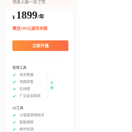
领英人脉一目了然
1899
/年
¥
赠送100元通用余额
立即开通
常用工具
海关数据
地图获客
不
限
在线搜
广交会采购商
AI工具
AI智能营销助手
智能搜邮
邮件检测