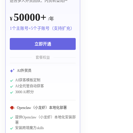
适合多人外贸团队、内贸转型用户
50000+
¥
/年
1个主账号+5个子账号（支持扩充）
立即开通
套餐权益
AI外贸员
AI获客模板定制
AI全托管自动获客
3000 AI积分
Openclaw（小龙虾）本地化部署
提供Openclaw（小龙虾）本地化安装部
署
安装跨境魔方skills