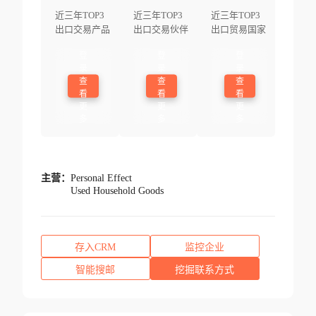
近三年TOP3
近三年TOP3
近三年TOP3
出口交易产品
出口交易伙伴
出口贸易国家
登
登
登
录
录
录
查
查
查
看
看
看
更
更
更
多
多
多
主营：
Personal Effect
Used Household Goods
存入CRM
监控企业
智能搜邮
挖掘联系方式