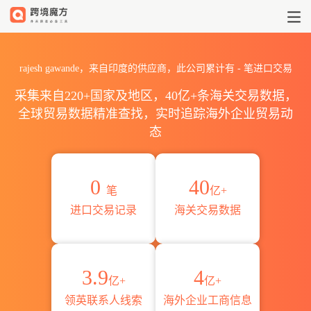
2026rajesh gawande海关
rajesh gawande，来自印度的供应商，此公司累计有
-
笔进口交易
采集来自220+国家及地区，40亿+条海关交易数据，
全球贸易数据精准查找，实时追踪海外企业贸易动
态
0
40
笔
亿+
进口交易记录
海关交易数据
3.9
4
亿+
亿+
领英联系人线索
海外企业工商信息