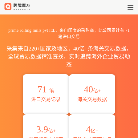
2026prime rolling mills
prime rolling mills pvt ltd.，来自印度的采购商，此公司累计有
71
笔进口交易
采集来自220+国家及地区，40亿+条海关交易数据，
全球贸易数据精准查找，实时追踪海外企业贸易动
态
71
40
笔
亿+
进口交易记录
海关交易数据
3.9
4
亿+
亿+