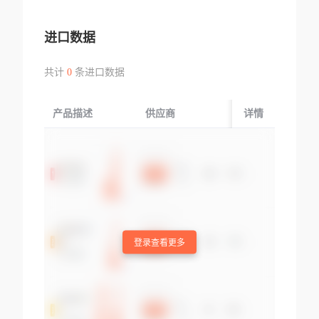
进口数据
共计
0
条进口数据
产品描述
供应商
起运国/地区
详情
登录查看更多