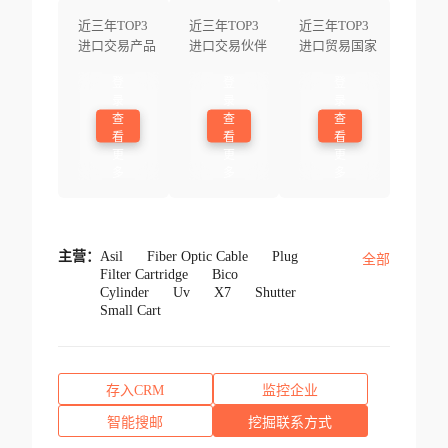
近三年TOP3
近三年TOP3
近三年TOP3
进口交易产品
进口交易伙伴
进口贸易国家
登
登
登
录
录
录
查
查
查
看
看
看
更
更
更
多
多
多
主营：
Asil
Fiber Optic Cable
Plug
全部
Filter Cartridge
Bico
Cylinder
Uv
X7
Shutter
Small Cart
存入CRM
监控企业
智能搜邮
挖掘联系方式