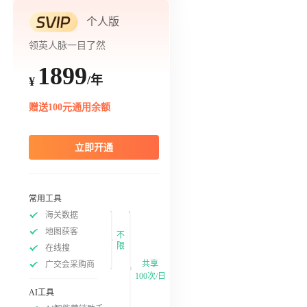
个人版
领英人脉一目了然
1899
/年
¥
赠送100元通用余额
立即开通
常用工具
海关数据
地图获客
不
限
在线搜
共享
广交会采购商
100次/日
AI工具