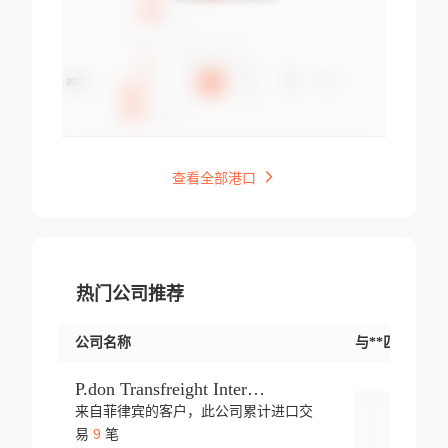
查看全部港口
热门公司推荐
公司名称
与**匹配交易
P.don Transfreight International
来自菲律宾的客户，此公司累计进口交
登录
9
易
笔