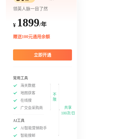
领英人脉一目了然
1899
/年
¥
赠送100元通用余额
立即开通
常用工具
海关数据
地图获客
不
限
在线搜
共享
广交会采购商
100次/日
AI工具
AI智能营销助手
智能搜邮