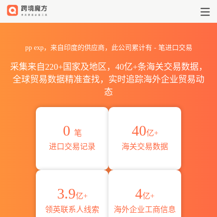
2026pp exp海关进出口数据统计
pp exp，来自印度的供应商，此公司累计有
-
笔进口交易
采集来自220+国家及地区，40亿+条海关交易数据，
全球贸易数据精准查找，实时追踪海外企业贸易动
态
0
40
笔
亿+
进口交易记录
海关交易数据
3.9
4
亿+
亿+
领英联系人线索
海外企业工商信息