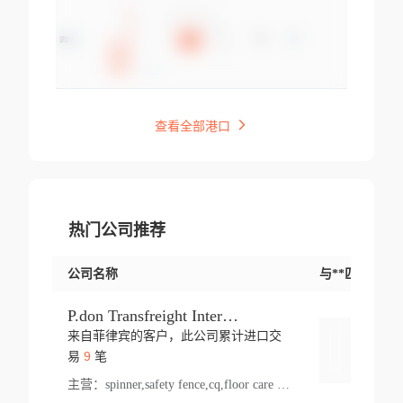
查看全部港口
热门公司推荐
公司名称
与**匹配交易
P.don Transfreight International
来自菲律宾的客户，此公司累计进口交
登录
9
易
笔
主营：
spinner,safety fence,cq,floor care machine,cargo,welded steel,web,essential,ratchet tie down,contact email,creatine monohydrate,x 50,bag,paper cups lid,erti,500 c,plush toy,steel wire,webbing,otr tyre,s8,food packaging,edmonton,quad,pc,floor cleaner,carton paper cup,wood pack,auto par,bar chair,oven,fitness products,leisure chair,canada,bicycle,rovin,pickup truck,rat,cover,carton,plastic lid,battery,ride on car,oil gas well,hat,pet cage,n tr,ionic,shoes tel,acrylic bathtub,microvit,fans,lumen,wheels,gin,tdr,tpo,llysine,hot,bur,bonnell spring,g class,dumbbell,condenser,s5,cleaner vacuum,d fence,board,wood,promi,swir,ail,orchard,mattres,cash,microfiber bathrobe,vacuum cleaner floor,access door,pad,wood packing,carton toy,gas well,cotton,freight prepaid,sga,heat exchange,mat,psn,al em,glc,lifting table,cod,plastic shell,wire po,foam,ladies knitted dress,rim,a1,roller,spare part,t 80,waterproof terminal,barbell set,vehicle,bicycle tire,go game,led light,computer chair,block mesh,stainless steel,ape,steel wire rope,carton paper box,ladies knitted pullover,threonine feed grade,electrical appliance,eyebolt,casing,rubber duck,ball,8 port,pet bottle,box steel,scaffolding parts,packing material,na e,polyester knit,blouse,d jack,vacuum flask,lip,aite,fruit plate,steel frame,sealing,mesh,s14,textile,office chair,pendant light,jet,bar stool,furniture,aluminium,wallet,carton pot,tool box,brand new tire,brightway,tria,strea,prop,fishing products,car bumper,butter,fog lamp cover,yofc,tableware,plastic,plastic bottle spray,fireplace,natural stone products,t sp,pullover,aluminium pan,massage product,spotlight,finned tube bundle,table,wood stick,high pressure cleaner,auto part,welded wire mesh,chinese medicine,mater,tsc,sea,cable,glove,supplies,kelvin,sacom,hot dipped galvanized steel pipe,ring wire,pright,rush,ion,paper bag,ring,cup sleeve,oil,gmh,car step,cabinet,leisure table,ladies knit top,sol,electric bicycle,pera,feed grade,air purifier,stanc,storage box,no wooden,pdo,iu,aluminium sheet,k2,p1,s 50,dj,vacuum cleaner,nylon bag,insulat,power,cleaner,hpa,molded,control arm,import,octg,s 99,tablecloth,screw,flail mower,dining chair,l ap,butyl inner tube,ppo,20 sp,wire lock accessories,mattress fabric,kitchen,s7,frame,steel,carton plastic,ipm,electrical cabinet,wear strip,racks,brand tire,tin,packaging material,ys,anji,ceramics product,metal furniture,sebacic acid,umber,flap,ladies knitted,bun pan,chemical substance,lusin,country of origin,edt,unica,stainless steel wire,weld,dire,ai r,poncho,toy car,chemical,t code,s corporation,oem,chinese herb,fly,hydrochloride,ppe,grille,lifting,socks,lighting,ale,unit,hood,stud,aircool,s glass fiber,brass valve valve,tssu,cotton bag,aka,gh,slusher,sporting good,bar stools,n steel,nonwoven bag,essar,ladies knitted skirt,light mouse,drilling,spin bike,sling,insulation tubing,string wound filter cartridge,door frame,u post,optical fibre cable,glass,md,kumho,synthetic grass,shoes,cific,mobil,carton box,fence panel,new tire,chi