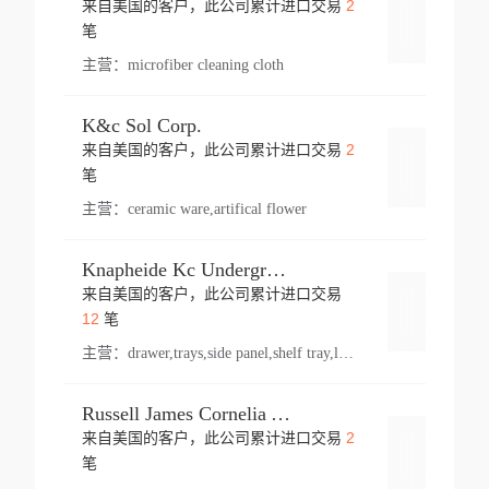
2
来自美国的客户，此公司累计进口交易
登录
笔
主营：
microfiber cleaning cloth
K&c Sol Corp.
2
来自美国的客户，此公司累计进口交易
登录
笔
主营：
ceramic ware,artifical flower
Knapheide Kc Underground
来自美国的客户，此公司累计进口交易
登录
12
笔
主营：
drawer,trays,side panel,shelf tray,lock drawer,panel,for vehicle,telescopic slide,drawer shelf,equipment,shelf,automotive part
Russell James Cornelia Arlington Va
2
来自美国的客户，此公司累计进口交易
登录
笔