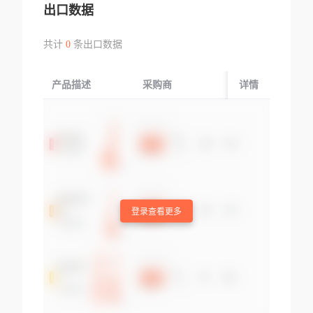
出口数据
共计
0
条出口数据
产品描述
采购商
起运国/地区
详情
登录查看更多