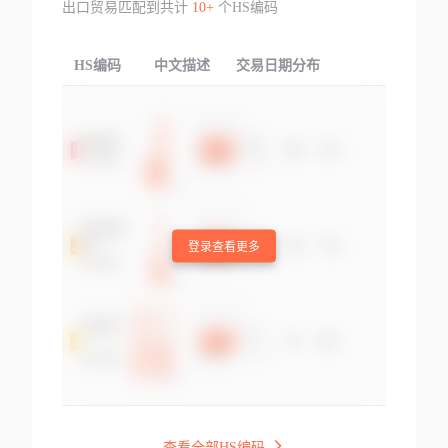
出口贸易匹配到共计
10+
个HS编码
HS编码
中文描述
交易日期分布
TOP
登录查看更多
查看全部HS编码