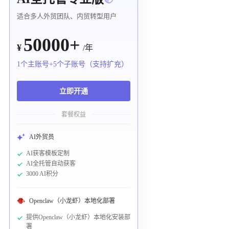
适合多人外贸团队、内贸转型用户
50000+
¥
/年
1个主账号+5个子账号（支持扩充）
立即开通
套餐权益
AI外贸员
AI获客模板定制
AI全托管自动获客
3000 AI积分
Openclaw（小龙虾）本地化部署
提供Openclaw（小龙虾）本地化安装部
署