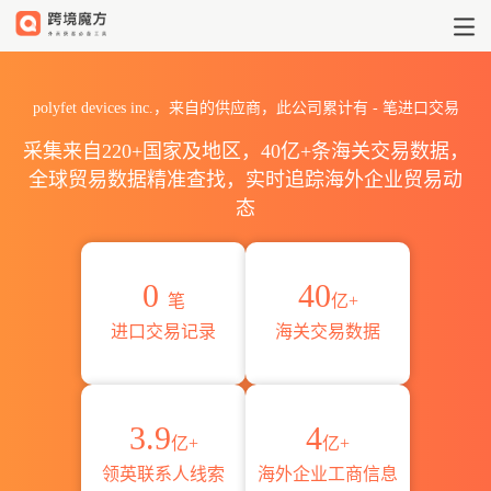
2026polyfet devices in
polyfet devices inc.，来自的供应商，此公司累计有
-
笔进口交易
采集来自220+国家及地区，40亿+条海关交易数据，
全球贸易数据精准查找，实时追踪海外企业贸易动
态
0
40
笔
亿+
进口交易记录
海关交易数据
3.9
4
亿+
亿+
领英联系人线索
海外企业工商信息