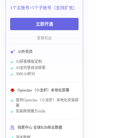
1个主账号+5个子账号（支持扩充）
立即开通
套餐权益
AI外贸员
AI获客模板定制
AI全托管自动获客
3000 AI积分
Openclaw（小龙虾）本地化部署
提供Openclaw（小龙虾）本地化安装部
署
安装跨境魔方skills
线索中心 全球B2B商业数据
海关数据