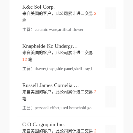
K&c Sol Corp.
2
来自美国的客户，此公司累计进口交易
登录
笔
主营：
ceramic ware,artifical flower
Knapheide Kc Underground
来自美国的客户，此公司累计进口交易
登录
12
笔
主营：
drawer,trays,side panel,shelf tray,lock drawer,panel,for vehicle,telescopic slide,drawer shelf,equipment,shelf,automotive part
Russell James Cornelia Arlington Va
2
来自美国的客户，此公司累计进口交易
登录
笔
主营：
personal effect,used household goods
C O Cargoquin Inc.
2
来自美国的客户，此公司累计进口交易