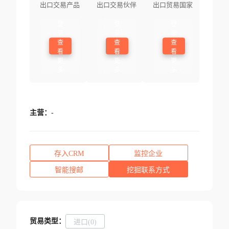
出口交易产品
出口交易伙伴
出口贸易国家
登
登
登
录
录
录
查
查
查
看
看
看
更
更
更
多
多
多
主营：
-
存入CRM
监控企业
智能搜邮
挖掘联系方式
贸易类型：
进口(0)