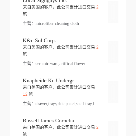
Local Signguys Inc.
2
来自美国的客户，此公司累计进口交易
登录
笔
主营：
microfiber cleaning cloth
K&c Sol Corp.
2
来自美国的客户，此公司累计进口交易
登录
笔
主营：
ceramic ware,artifical flower
Knapheide Kc Underground
来自美国的客户，此公司累计进口交易
登录
12
笔
主营：
drawer,trays,side panel,shelf tray,lock drawer,panel,for vehicle,telescopic slide,drawer shelf,equipment,shelf,automotive part
Russell James Cornelia Arlington Va
2
来自美国的客户，此公司累计进口交易
登录
笔