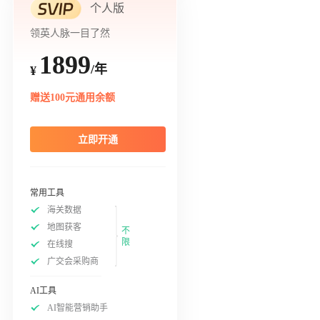
个人版
领英人脉一目了然
1899
/年
¥
赠送100元通用余额
立即开通
常用工具
海关数据
地图获客
不
限
在线搜
广交会采购商
AI工具
AI智能营销助手