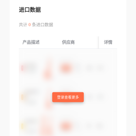
进口数据
共计
0
条进口数据
产品描述
供应商
起运国/地区
详情
登录查看更多