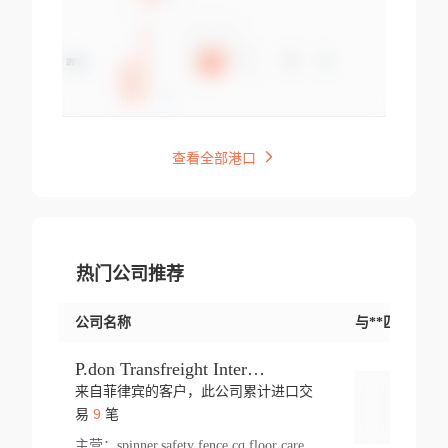
查看全部港口
热门公司推荐
公司名称
与**匹配交易
P.don Transfreight International
来自菲律宾的客户，此公司累计进口交
登录
9
易
笔
主营：
spinner,safety fence,cq,floor care machine,cargo,welded steel,web,essential,ratchet tie down,contact email,creatine monohydrate,x 50,bag,paper cups lid,erti,500 c,plush toy,steel wire,webbing,otr tyre,s8,food packaging,edmonton,quad,pc,floor cleaner,carton paper cup,wood pack,auto par,bar chair,oven,fitness products,leisure chair,canada,bicycle,rovin,pickup truck,rat,cover,carton,plastic lid,battery,ride on car,oil gas well,hat,pet cage,n tr,ionic,shoes tel,acrylic bathtub,microvit,fans,lumen,wheels,gin,tdr,tpo,llysine,hot,bur,bonnell spring,g class,dumbbell,condenser,s5,cleaner vacuum,d fence,board,wood,promi,swir,ail,orchard,mattres,cash,microfiber bathrobe,vacuum cleaner floor,access door,pad,wood packing,carton toy,gas well,cotton,freight prepaid,sga,heat exchange,mat,psn,al em,glc,lifting table,cod,plastic shell,wire po,foam,ladies knitted dress,rim,a1,roller,spare part,t 80,waterproof terminal,barbell set,vehicle,bicycle tire,go game,led light,computer chair,block mesh,stainless steel,ape,steel wire rope,carton paper box,ladies knitted pullover,threonine feed grade,electrical appliance,eyebolt,casing,rubber duck,ball,8 port,pet bottle,box steel,scaffolding parts,packing material,na e,polyester knit,blouse,d jack,vacuum flask,lip,aite,fruit plate,steel frame,sealing,mesh,s14,textile,office chair,pendant light,jet,bar stool,furniture,aluminium,wallet,carton pot,tool box,brand new tire,brightway,tria,strea,prop,fishing products,car bumper,butter,fog lamp cover,yofc,tableware,plastic,plastic bottle spray,fireplace,natural stone products,t sp,pullover,aluminium pan,massage product,spotlight,finned tube bundle,table,wood stick,high pressure cleaner,auto part,welded wire mesh,chinese medicine,mater,tsc,sea,cable,glove,supplies,kelvin,sacom,hot dipped galvanized steel pipe,ring wire,pright,rush,ion,paper bag,ring,cup sleeve,oil,gmh,car step,cabinet,leisure table,ladies knit top,sol,electric bicycle,pera,feed grade,air purifier,stanc,storage box,no wooden,pdo,iu,aluminium sheet,k2,p1,s 50,dj,vacuum cleaner,nylon bag,insulat,power,cleaner,hpa,molded,control arm,import,octg,s 99,tablecloth,screw,flail mower,dining chair,l ap,butyl inner tube,ppo,20 sp,wire lock accessories,mattress fabric,kitchen,s7,frame,steel,carton plastic,ipm,electrical cabinet,wear strip,racks,brand tire,tin,packaging material,ys,anji,ceramics product,metal furniture,sebacic acid,umber,flap,ladies knitted,bun pan,chemical substance,lusin,country of origin,edt,unica,stainless steel wire,weld,dire,ai r,poncho,toy car,chemical,t code,s corporation,oem,chinese herb,fly,hydrochloride,ppe,grille,lifting,socks,lighting,ale,unit,hood,stud,aircool,s glass fiber,brass valve valve,tssu,cotton bag,aka,gh,slusher,sporting good,bar stools,n steel,nonwoven bag,essar,ladies knitted skirt,light mouse,drilling,spin bike,sling,insulation tubing,string wound filter cartridge,door frame,u post,optical fibre cable,glass,md,kumho,synthetic grass,shoes,cific,mobil,carton box,fence panel,new tire,chi