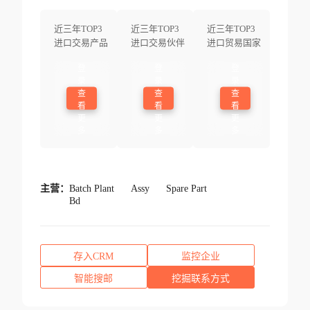
近三年TOP3
近三年TOP3
近三年TOP3
进口交易产品
进口交易伙伴
进口贸易国家
登
登
登
录
录
录
查
查
查
看
看
看
更
更
更
多
多
多
主营：
Batch Plant
Assy
Spare Part
Bd
存入CRM
监控企业
智能搜邮
挖掘联系方式