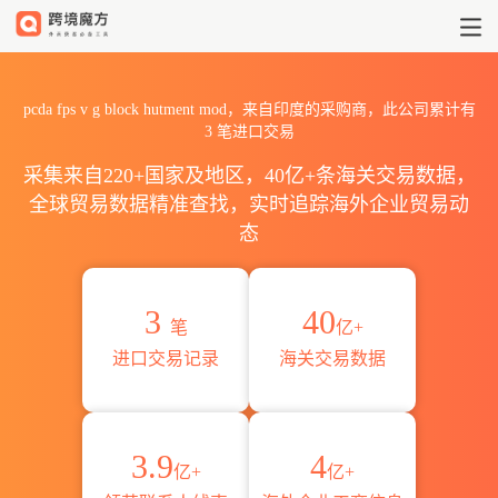
2026pcda fps v g block 
pcda fps v g block hutment mod，来自印度的采购商，此公司累计有
3
笔进口交易
采集来自220+国家及地区，40亿+条海关交易数据，
全球贸易数据精准查找，实时追踪海外企业贸易动
态
3
40
笔
亿+
进口交易记录
海关交易数据
3.9
4
亿+
亿+