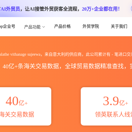
方
AI外贸员
，让AI接管外贸获客全流程，
20万+企业都在用！
App企业号
产品价格
外贸学院
关于我们
产品功能
sujeewa海关进出口数据统计_贸易概览_贸
alathe vithanage sujeewa，来自意大利的供应商，此公司累计有
-
笔进口交
区，40亿+条海关交易数据，全球贸易数据精准查找
40
3.9
亿+
亿+
海关交易数据
领英联系人线