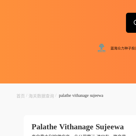
/
/
palathe vithanage sujeewa
首页
海关数据查询
Palathe Vithanage Sujeewa