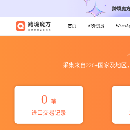
跨境魔
首页
AI外贸员
Whats
2026palathe vithanage 
p
采集来自220+国家及地
0
笔
进口交易记录