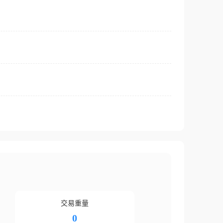
交易重量
0