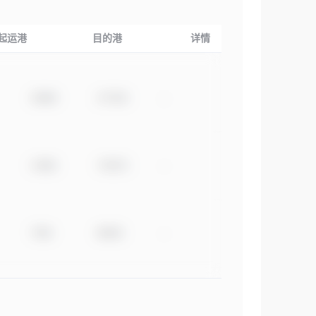
起运港
目的港
详情