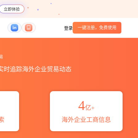
立即体验
一键注册，免费使用
登录
易区域伙伴_HS编码港口_跨境魔方
易
，实时追踪海外企业贸易动态
4
亿+
索
海外企业工商信息