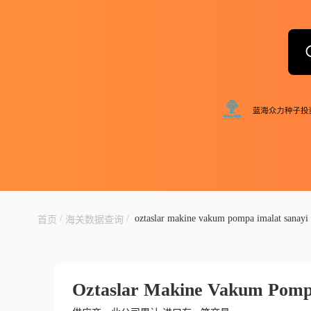
/
/
oztaslar makine vakum pompa imalat sanayi v
首页
海关数据查询