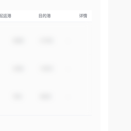
起运港
目的港
详情