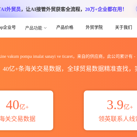
方
AI外贸员
，让AI接管外贸获客全流程，
20万+企业都在用！
App企业号
产品价格
外贸学院
关于我们
产品功能
 pompa imalat sanayi ve ti
 makine vakum pompa imalat sanayi ve ticaret，来自的供应商，此公司累计有
-
区，40亿+条海关交易数据，全球贸易数据精准查找
40
3.9
亿+
亿+
海关交易数据
领英联系人线