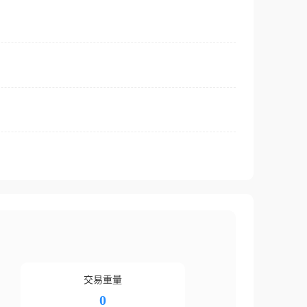
交易重量
0