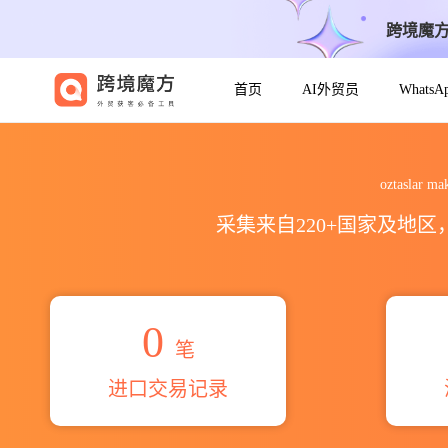
跨境魔
首页
AI外贸员
Whats
2026oztaslar makine vakum
oztaslar
采集来自220+国家及地
0
笔
进口交易记录