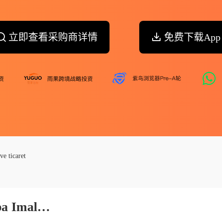
立即查看采购商详情
免费下载App
e ticaret
Oztaslar Makine Vakum Pompa Imalat Sanayi Ve Ticaret