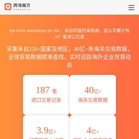
2026nps drive automatio
nps drive automation pvt ltd.，来自印度的采购商，此公司累计有
187
笔进口交易
采集来自220+国家及地区，40亿+条海关交易数据，
全球贸易数据精准查找，实时追踪海外企业贸易动
态
187
40
笔
亿+
进口交易记录
海关交易数据
3.9
4
亿+
亿+