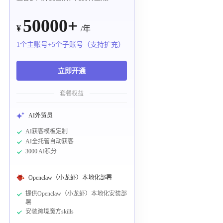
50000+
¥
/年
1个主账号+5个子账号（支持扩充）
立即开通
套餐权益
AI外贸员
AI获客模板定制
AI全托管自动获客
3000 AI积分
Openclaw（小龙虾）本地化部署
提供Openclaw（小龙虾）本地化安装部
署
安装跨境魔方skills