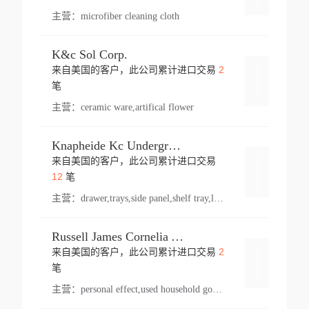
主营：
microfiber cleaning cloth
K&c Sol Corp.
2
来自美国的客户，此公司累计进口交易
登录
笔
主营：
ceramic ware,artifical flower
Knapheide Kc Underground
来自美国的客户，此公司累计进口交易
登录
12
笔
主营：
drawer,trays,side panel,shelf tray,lock drawer,panel,for vehicle,telescopic slide,drawer shelf,equipment,shelf,automotive part
Russell James Cornelia Arlington Va
2
来自美国的客户，此公司累计进口交易
登录
笔
主营：
personal effect,used household goods