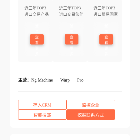
近三年TOP3
近三年TOP3
近三年TOP3
进口交易产品
进口交易伙伴
进口贸易国家
登
登
登
录
录
录
查
查
查
看
看
看
更
更
更
多
多
多
主营：
Ng Machine
Warp
Pro
存入CRM
监控企业
智能搜邮
挖掘联系方式