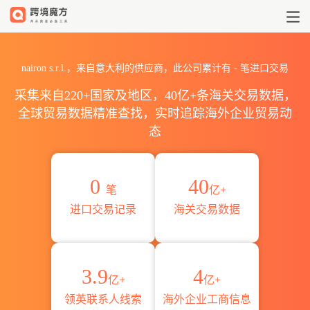
2026nairon s.r.l.海关进出
nairon s.r.l.，来自意大利的供应商，此公司累计有
-
笔进口交易
采集来自220+国家及地区，40亿+条海关交易数据，
全球贸易数据精准查找，实时追踪海外企业贸易动
态
0
40
笔
亿+
进口交易记录
海关交易数据
3.9
4
亿+
亿+
领英联系人线索
海外企业工商信息