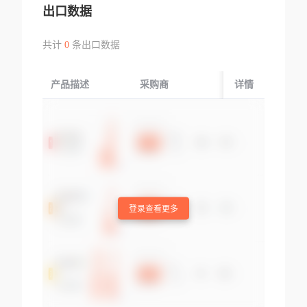
出口数据
共计
0
条出口数据
产品描述
采购商
起运国/地区
详情
登录查看更多