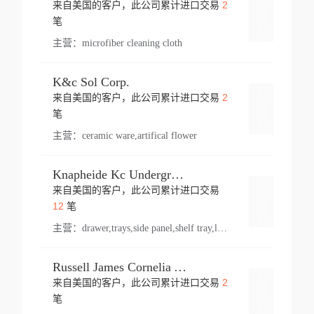
2
来自美国的客户，此公司累计进口交易
登录
笔
主营：
microfiber cleaning cloth
K&c Sol Corp.
2
来自美国的客户，此公司累计进口交易
登录
笔
主营：
ceramic ware,artifical flower
Knapheide Kc Underground
来自美国的客户，此公司累计进口交易
登录
12
笔
主营：
drawer,trays,side panel,shelf tray,lock drawer,panel,for vehicle,telescopic slide,drawer shelf,equipment,shelf,automotive part
Russell James Cornelia Arlington Va
2
来自美国的客户，此公司累计进口交易
登录
笔