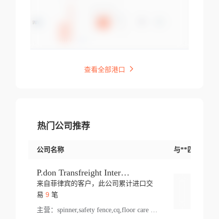
查看全部港口
热门公司推荐
公司名称
与**匹配交易
P.don Transfreight International
来自菲律宾的客户，此公司累计进口交
登录
9
易
笔
主营：
spinner,safety fence,cq,floor care machine,cargo,welded steel,web,essential,ratchet tie down,contact email,creatine monohydrate,x 50,bag,paper cups lid,erti,500 c,plush toy,steel wire,webbing,otr tyre,s8,food packaging,edmonton,quad,pc,floor cleaner,carton paper cup,wood pack,auto par,bar chair,oven,fitness products,leisure chair,canada,bicycle,rovin,pickup truck,rat,cover,carton,plastic lid,battery,ride on car,oil gas well,hat,pet cage,n tr,ionic,shoes tel,acrylic bathtub,microvit,fans,lumen,wheels,gin,tdr,tpo,llysine,hot,bur,bonnell spring,g class,dumbbell,condenser,s5,cleaner vacuum,d fence,board,wood,promi,swir,ail,orchard,mattres,cash,microfiber bathrobe,vacuum cleaner floor,access door,pad,wood packing,carton toy,gas well,cotton,freight prepaid,sga,heat exchange,mat,psn,al em,glc,lifting table,cod,plastic shell,wire po,foam,ladies knitted dress,rim,a1,roller,spare part,t 80,waterproof terminal,barbell set,vehicle,bicycle tire,go game,led light,computer chair,block mesh,stainless steel,ape,steel wire rope,carton paper box,ladies knitted pullover,threonine feed grade,electrical appliance,eyebolt,casing,rubber duck,ball,8 port,pet bottle,box steel,scaffolding parts,packing material,na e,polyester knit,blouse,d jack,vacuum flask,lip,aite,fruit plate,steel frame,sealing,mesh,s14,textile,office chair,pendant light,jet,bar stool,furniture,aluminium,wallet,carton pot,tool box,brand new tire,brightway,tria,strea,prop,fishing products,car bumper,butter,fog lamp cover,yofc,tableware,plastic,plastic bottle spray,fireplace,natural stone products,t sp,pullover,aluminium pan,massage product,spotlight,finned tube bundle,table,wood stick,high pressure cleaner,auto part,welded wire mesh,chinese medicine,mater,tsc,sea,cable,glove,supplies,kelvin,sacom,hot dipped galvanized steel pipe,ring wire,pright,rush,ion,paper bag,ring,cup sleeve,oil,gmh,car step,cabinet,leisure table,ladies knit top,sol,electric bicycle,pera,feed grade,air purifier,stanc,storage box,no wooden,pdo,iu,aluminium sheet,k2,p1,s 50,dj,vacuum cleaner,nylon bag,insulat,power,cleaner,hpa,molded,control arm,import,octg,s 99,tablecloth,screw,flail mower,dining chair,l ap,butyl inner tube,ppo,20 sp,wire lock accessories,mattress fabric,kitchen,s7,frame,steel,carton plastic,ipm,electrical cabinet,wear strip,racks,brand tire,tin,packaging material,ys,anji,ceramics product,metal furniture,sebacic acid,umber,flap,ladies knitted,bun pan,chemical substance,lusin,country of origin,edt,unica,stainless steel wire,weld,dire,ai r,poncho,toy car,chemical,t code,s corporation,oem,chinese herb,fly,hydrochloride,ppe,grille,lifting,socks,lighting,ale,unit,hood,stud,aircool,s glass fiber,brass valve valve,tssu,cotton bag,aka,gh,slusher,sporting good,bar stools,n steel,nonwoven bag,essar,ladies knitted skirt,light mouse,drilling,spin bike,sling,insulation tubing,string wound filter cartridge,door frame,u post,optical fibre cable,glass,md,kumho,synthetic grass,shoes,cific,mobil,carton box,fence panel,new tire,chi