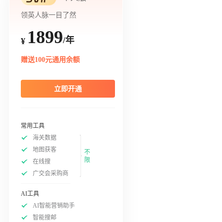
领英人脉一目了然
1899
/年
¥
赠送100元通用余额
立即开通
常用工具
海关数据
地图获客
不
限
在线搜
广交会采购商
AI工具
AI智能营销助手
智能搜邮