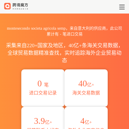
2026montesecondo societ
montesecondo societa agricola semp，来自意大利的供应商，此公司
累计有
-
笔进口交易
采集来自220+国家及地区，40亿+条海关交易数据，
全球贸易数据精准查找，实时追踪海外企业贸易动
态
0
40
笔
亿+
进口交易记录
海关交易数据
3.9
4
亿+
亿+