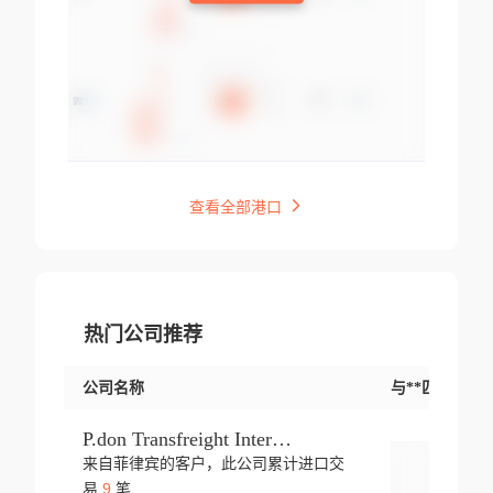
查看全部港口
热门公司推荐
公司名称
与**匹配交易
P.don Transfreight International
来自菲律宾的客户，此公司累计进口交
登录
9
易
笔