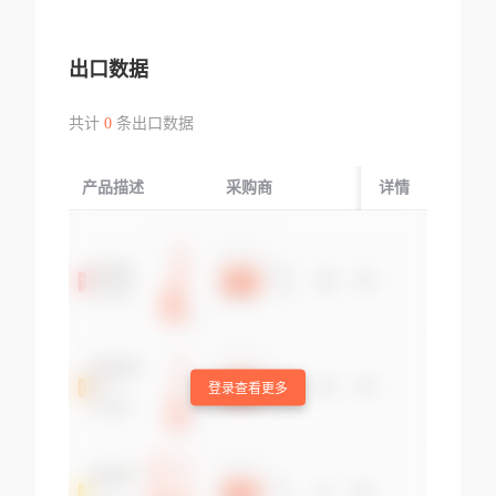
出口数据
共计
0
条出口数据
产品描述
采购商
起运国/地区
详情
登录查看更多