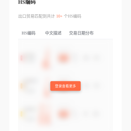
HS编码
出口贸易匹配到共计
10+
个HS编码
HS编码
中文描述
交易日期分布
TOP
登录查看更多