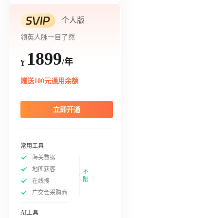
个人版
领英人脉一目了然
1899
/年
¥
赠送100元通用余额
立即开通
常用工具
海关数据
地图获客
不
限
在线搜
广交会采购商
AI工具