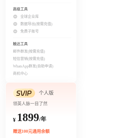
高级工具
全球企业库
数据导出(按需充值)
免费子账号
触达工具
邮件群发(按需充值)
短信营销(按需充值)
WhatsApp群发(自助申请)
商机中心
个人版
领英人脉一目了然
1899
/年
¥
赠送100元通用余额