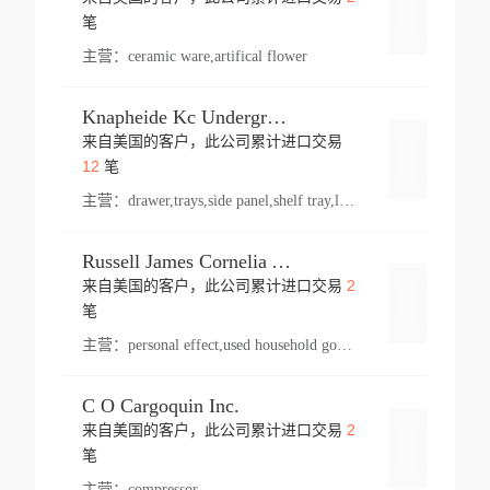
登录
笔
主营：
ceramic ware,artifical flower
Knapheide Kc Underground
来自美国的客户，此公司累计进口交易
登录
12
笔
主营：
drawer,trays,side panel,shelf tray,lock drawer,panel,for vehicle,telescopic slide,drawer shelf,equipment,shelf,automotive part
Russell James Cornelia Arlington Va
2
来自美国的客户，此公司累计进口交易
登录
笔
主营：
personal effect,used household goods
C O Cargoquin Inc.
2
来自美国的客户，此公司累计进口交易
登录
笔
主营：
compressor