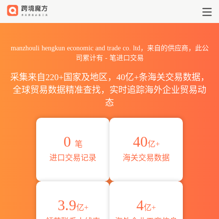
2026manzhouli hengkun ec
manzhouli hengkun economic and trade co. ltd，来自的供应商，此公
司累计有
-
笔进口交易
采集来自220+国家及地区，40亿+条海关交易数据，
全球贸易数据精准查找，实时追踪海外企业贸易动
态
0
40
笔
亿+
进口交易记录
海关交易数据
3.9
4
亿+
亿+