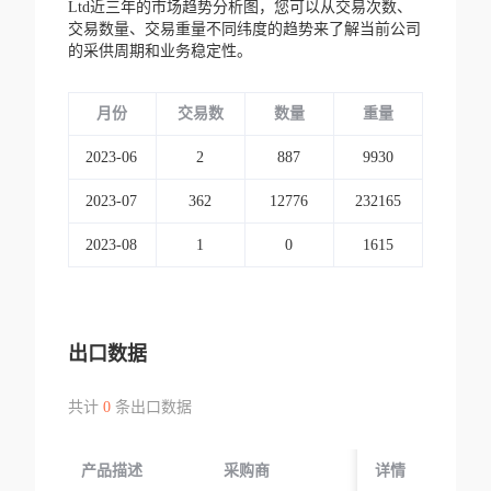
Ltd近三年的市场趋势分析图，您可以从交易次数、
交易数量、交易重量不同纬度的趋势来了解当前公司
的采供周期和业务稳定性。
月份
交易数
数量
重量
2023-06
2
887
9930
2023-07
362
12776
232165
2023-08
1
0
1615
出口数据
共计
0
条出口数据
产品描述
采购商
起运国/地区
详情