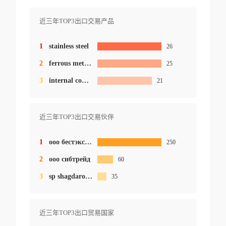
近三年TOP3出口交易产品
1
stainless steel
26
2
ferrous metal product
25
3
internal combustion engine
21
近三年TOP3出口交易伙伴
1
ооо бестэкспертиза
250
2
ооо сибтрейд
60
3
sp shagdarov oleg dorzhievich
35
近三年TOP3出口贸易国家