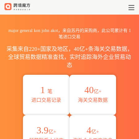
2026major general kon j
major general kon john akot，来自苏丹的采购商，此公司累计有
1
笔进口交易
采集来自220+国家及地区，40亿+条海关交易数据，
全球贸易数据精准查找，实时追踪海外企业贸易动
态
1
40
笔
亿+
进口交易记录
海关交易数据
3.9
4
亿+
亿+