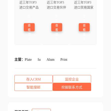
近三年TOP3
近三年TOP3
近三年TOP3
进口交易产品
进口交易伙伴
进口贸易国家
登
登
登
录
录
录
查
查
查
看
看
看
更
更
更
多
多
多
主营：
Plate
Iu
Alum
Print
存入CRM
监控企业
智能搜邮
挖掘联系方式