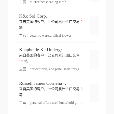
主营：
microfiber cleaning cloth
K&c Sol Corp.
2
来自美国的客户，此公司累计进口交易
登录
笔
主营：
ceramic ware,artifical flower
Knapheide Kc Underground
来自美国的客户，此公司累计进口交易
登录
12
笔
主营：
drawer,trays,side panel,shelf tray,lock drawer,panel,for vehicle,telescopic slide,drawer shelf,equipment,shelf,automotive part
Russell James Cornelia Arlington Va
2
来自美国的客户，此公司累计进口交易
登录
笔
主营：
personal effect,used household goods