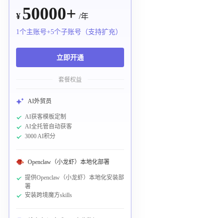
50000+
¥
/年
1个主账号+5个子账号（支持扩充）
立即开通
套餐权益
AI外贸员
AI获客模板定制
AI全托管自动获客
3000 AI积分
Openclaw（小龙虾）本地化部署
提供Openclaw（小龙虾）本地化安装部
署
安装跨境魔方skills