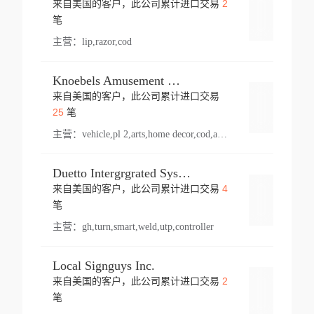
2
来自美国的客户，此公司累计进口交易
登录
笔
主营：
lip,razor,cod
Knoebels Amusement Resort
来自美国的客户，此公司累计进口交易
登录
25
笔
主营：
vehicle,pl 2,arts,home decor,cod,amusement ride,sea
Duetto Intergrgrated Systems Inc.
4
来自美国的客户，此公司累计进口交易
登录
笔
主营：
gh,turn,smart,weld,utp,controller
Local Signguys Inc.
2
来自美国的客户，此公司累计进口交易
登录
笔