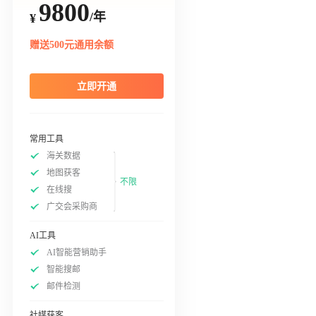
9800
/年
¥
赠送500元通用余额
立即开通
常用工具
海关数据
地图获客
不限
在线搜
广交会采购商
AI工具
AI智能营销助手
智能搜邮
邮件检测
社媒获客