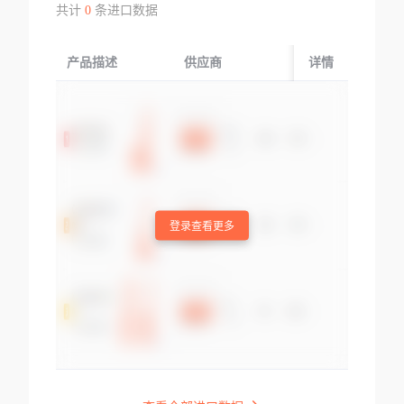
共计
0
条进口数据
产品描述
供应商
起运国/地区
详情
登录查看更多