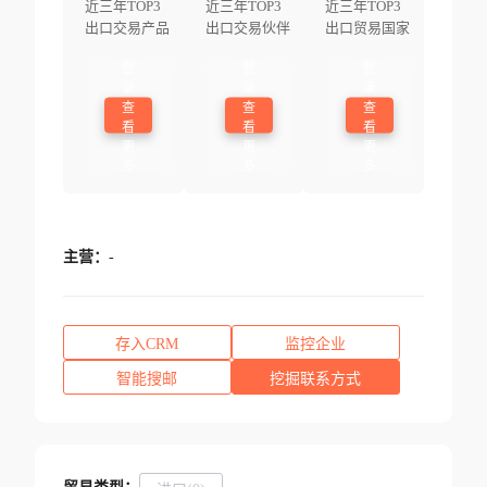
近三年TOP3
近三年TOP3
近三年TOP3
出口交易产品
出口交易伙伴
出口贸易国家
登
登
登
录
录
录
查
查
查
看
看
看
更
更
更
多
多
多
主营：
-
存入CRM
监控企业
智能搜邮
挖掘联系方式