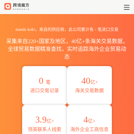
2026maeda koki海关进出口数
maeda koki，来自的供应商，此公司累计有
-
笔进口交易
采集来自220+国家及地区，40亿+条海关交易数据，
全球贸易数据精准查找，实时追踪海外企业贸易动
态
0
40
笔
亿+
进口交易记录
海关交易数据
3.9
4
亿+
亿+
领英联系人线索
海外企业工商信息