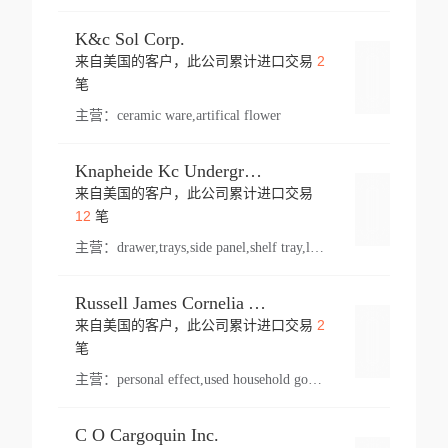
K&c Sol Corp.
2
来自美国的客户，此公司累计进口交易
登录
笔
主营：
ceramic ware,artifical flower
Knapheide Kc Underground
来自美国的客户，此公司累计进口交易
登录
12
笔
主营：
drawer,trays,side panel,shelf tray,lock drawer,panel,for vehicle,telescopic slide,drawer shelf,equipment,shelf,automotive part
Russell James Cornelia Arlington Va
2
来自美国的客户，此公司累计进口交易
登录
笔
主营：
personal effect,used household goods
C O Cargoquin Inc.