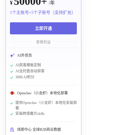
50000+
¥
/年
1个主账号+5个子账号（支持扩充）
立即开通
套餐权益
AI外贸员
AI获客模板定制
AI全托管自动获客
3000 AI积分
Openclaw（小龙虾）本地化部署
提供Openclaw（小龙虾）本地化安装部
署
安装跨境魔方skills
线索中心 全球B2B商业数据