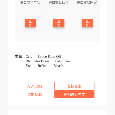
进口交易产品
进口交易伙伴
进口贸易国家
登
登
登
录
录
录
查
查
查
看
看
看
更
更
更
多
多
多
主营：
Oris
Crude Palm Oil
Rbd Palm Olein
Palm Olein
Eod
Refine
Bleach
存入CRM
监控企业
智能搜邮
挖掘联系方式