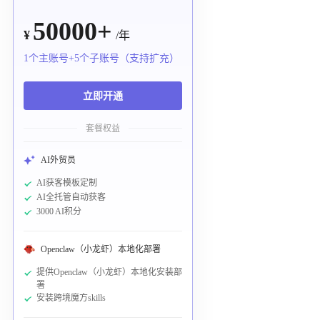
50000+
¥
/年
1个主账号+5个子账号（支持扩充）
立即开通
套餐权益
AI外贸员
AI获客模板定制
AI全托管自动获客
3000 AI积分
Openclaw（小龙虾）本地化部署
提供Openclaw（小龙虾）本地化安装部
署
安装跨境魔方skills