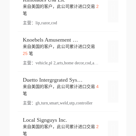
2
来自美国的客户，此公司累计进口交易
登录
笔
主营：
lip,razor,cod
Knoebels Amusement Resort
来自美国的客户，此公司累计进口交易
登录
25
笔
主营：
vehicle,pl 2,arts,home decor,cod,amusement ride,sea
Duetto Intergrgrated Systems Inc.
4
来自美国的客户，此公司累计进口交易
登录
笔
主营：
gh,turn,smart,weld,utp,controller
Local Signguys Inc.
2
来自美国的客户，此公司累计进口交易
登录
笔