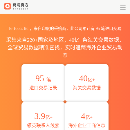
2026lsr foods ltd.海关进
lsr foods ltd.，来自印度的采购商，此公司累计有
95
笔进口交易
采集来自220+国家及地区，40亿+条海关交易数据，
全球贸易数据精准查找，实时追踪海外企业贸易动
态
95
40
笔
亿+
进口交易记录
海关交易数据
3.9
4
亿+
亿+
领英联系人线索
海外企业工商信息