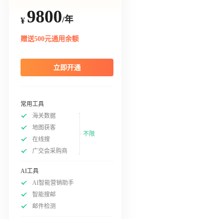
9800
/年
¥
赠送500元通用余额
立即开通
常用工具
海关数据
地图获客
不限
在线搜
广交会采购商
AI工具
AI智能营销助手
智能搜邮
邮件检测