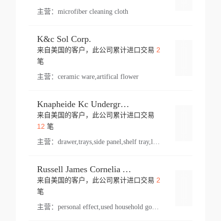
主营：
microfiber cleaning cloth
K&c Sol Corp.
2
来自美国的客户，此公司累计进口交易
登录
笔
主营：
ceramic ware,artifical flower
Knapheide Kc Underground
来自美国的客户，此公司累计进口交易
登录
12
笔
主营：
drawer,trays,side panel,shelf tray,lock drawer,panel,for vehicle,telescopic slide,drawer shelf,equipment,shelf,automotive part
Russell James Cornelia Arlington Va
2
来自美国的客户，此公司累计进口交易
登录
笔
主营：
personal effect,used household goods