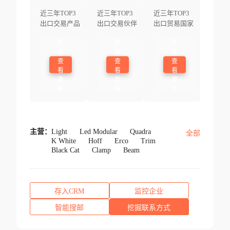
近三年TOP3
近三年TOP3
近三年TOP3
出口交易产品
出口交易伙伴
出口贸易国家
登
登
登
录
录
录
查
查
查
看
看
看
更
更
更
多
多
多
主营：
Light
Led Modular
Quadra
全部
K White
Hoff
Erco
Trim
Black Cat
Clamp
Beam
存入CRM
监控企业
智能搜邮
挖掘联系方式