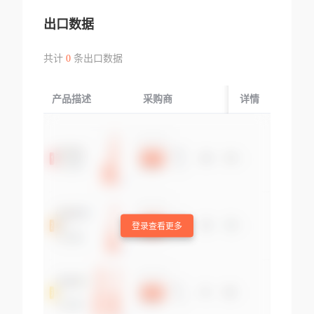
出口数据
共计
0
条出口数据
产品描述
采购商
起运国/地区
详情
登录查看更多