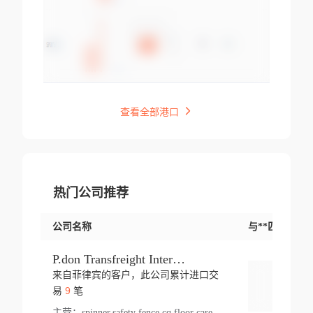
查看全部港口
热门公司推荐
公司名称
与**匹配交易
P.don Transfreight International
来自菲律宾的客户，此公司累计进口交
登录
9
易
笔
主营：
spinner,safety fence,cq,floor care machine,cargo,welded steel,web,essential,ratchet tie down,contact email,creatine monohydrate,x 50,bag,paper cups lid,erti,500 c,plush toy,steel wire,webbing,otr tyre,s8,food packaging,edmonton,quad,pc,floor cleaner,carton paper cup,wood pack,auto par,bar chair,oven,fitness products,leisure chair,canada,bicycle,rovin,pickup truck,rat,cover,carton,plastic lid,battery,ride on car,oil gas well,hat,pet cage,n tr,ionic,shoes tel,acrylic bathtub,microvit,fans,lumen,wheels,gin,tdr,tpo,llysine,hot,bur,bonnell spring,g class,dumbbell,condenser,s5,cleaner vacuum,d fence,board,wood,promi,swir,ail,orchard,mattres,cash,microfiber bathrobe,vacuum cleaner floor,access door,pad,wood packing,carton toy,gas well,cotton,freight prepaid,sga,heat exchange,mat,psn,al em,glc,lifting table,cod,plastic shell,wire po,foam,ladies knitted dress,rim,a1,roller,spare part,t 80,waterproof terminal,barbell set,vehicle,bicycle tire,go game,led light,computer chair,block mesh,stainless steel,ape,steel wire rope,carton paper box,ladies knitted pullover,threonine feed grade,electrical appliance,eyebolt,casing,rubber duck,ball,8 port,pet bottle,box steel,scaffolding parts,packing material,na e,polyester knit,blouse,d jack,vacuum flask,lip,aite,fruit plate,steel frame,sealing,mesh,s14,textile,office chair,pendant light,jet,bar stool,furniture,aluminium,wallet,carton pot,tool box,brand new tire,brightway,tria,strea,prop,fishing products,car bumper,butter,fog lamp cover,yofc,tableware,plastic,plastic bottle spray,fireplace,natural stone products,t sp,pullover,aluminium pan,massage product,spotlight,finned tube bundle,table,wood stick,high pressure cleaner,auto part,welded wire mesh,chinese medicine,mater,tsc,sea,cable,glove,supplies,kelvin,sacom,hot dipped galvanized steel pipe,ring wire,pright,rush,ion,paper bag,ring,cup sleeve,oil,gmh,car step,cabinet,leisure table,ladies knit top,sol,electric bicycle,pera,feed grade,air purifier,stanc,storage box,no wooden,pdo,iu,aluminium sheet,k2,p1,s 50,dj,vacuum cleaner,nylon bag,insulat,power,cleaner,hpa,molded,control arm,import,octg,s 99,tablecloth,screw,flail mower,dining chair,l ap,butyl inner tube,ppo,20 sp,wire lock accessories,mattress fabric,kitchen,s7,frame,steel,carton plastic,ipm,electrical cabinet,wear strip,racks,brand tire,tin,packaging material,ys,anji,ceramics product,metal furniture,sebacic acid,umber,flap,ladies knitted,bun pan,chemical substance,lusin,country of origin,edt,unica,stainless steel wire,weld,dire,ai r,poncho,toy car,chemical,t code,s corporation,oem,chinese herb,fly,hydrochloride,ppe,grille,lifting,socks,lighting,ale,unit,hood,stud,aircool,s glass fiber,brass valve valve,tssu,cotton bag,aka,gh,slusher,sporting good,bar stools,n steel,nonwoven bag,essar,ladies knitted skirt,light mouse,drilling,spin bike,sling,insulation tubing,string wound filter cartridge,door frame,u post,optical fibre cable,glass,md,kumho,synthetic grass,shoes,cific,mobil,carton box,fence panel,new tire,chi