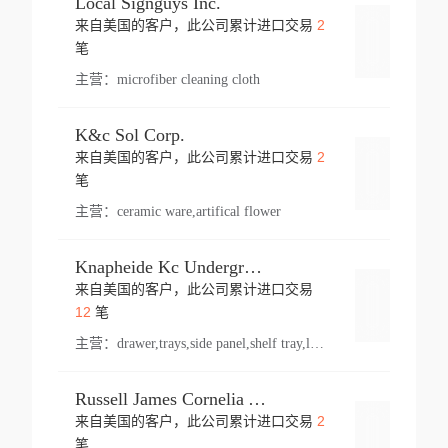
Local Signguys Inc.
2
来自美国的客户，此公司累计进口交易
登录
笔
主营：
microfiber cleaning cloth
K&c Sol Corp.
2
来自美国的客户，此公司累计进口交易
登录
笔
主营：
ceramic ware,artifical flower
Knapheide Kc Underground
来自美国的客户，此公司累计进口交易
登录
12
笔
主营：
drawer,trays,side panel,shelf tray,lock drawer,panel,for vehicle,telescopic slide,drawer shelf,equipment,shelf,automotive part
Russell James Cornelia Arlington Va
2
来自美国的客户，此公司累计进口交易
登录
笔