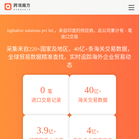
2026lightalive solutions
lightalive solutions pvt ltd.，来自印度的供应商，此公司累计有
-
笔
进口交易
采集来自220+国家及地区，40亿+条海关交易数据，
全球贸易数据精准查找，实时追踪海外企业贸易动
态
0
40
笔
亿+
进口交易记录
海关交易数据
3.9
4
亿+
亿+