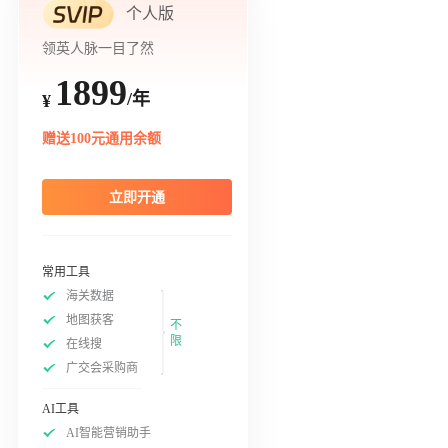
个人版
领英人脉一目了然
1899
/年
¥
赠送100元通用余额
立即开通
常用工具
海关数据
地图获客
不
限
在线搜
广交会采购商
AI工具
AI智能营销助手