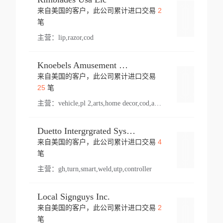
2
来自美国的客户，此公司累计进口交易
登录
笔
主营：
lip,razor,cod
Knoebels Amusement Resort
来自美国的客户，此公司累计进口交易
登录
25
笔
主营：
vehicle,pl 2,arts,home decor,cod,amusement ride,sea
Duetto Intergrgrated Systems Inc.
4
来自美国的客户，此公司累计进口交易
登录
笔
主营：
gh,turn,smart,weld,utp,controller
Local Signguys Inc.
2
来自美国的客户，此公司累计进口交易
登录
笔