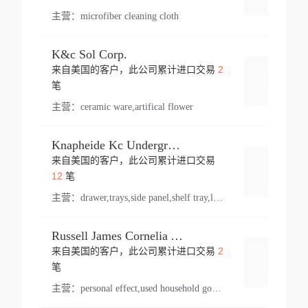
主营：
microfiber cleaning cloth
K&c Sol Corp.
2
来自美国的客户，此公司累计进口交易
登录
笔
主营：
ceramic ware,artifical flower
Knapheide Kc Underground
来自美国的客户，此公司累计进口交易
登录
12
笔
主营：
drawer,trays,side panel,shelf tray,lock drawer,panel,for vehicle,telescopic slide,drawer shelf,equipment,shelf,automotive part
Russell James Cornelia Arlington Va
2
来自美国的客户，此公司累计进口交易
登录
笔
主营：
personal effect,used household goods