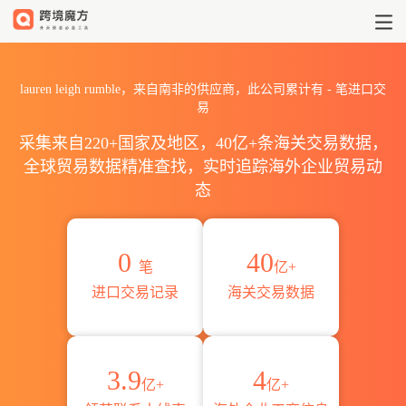
2026lauren leigh rumbl
lauren leigh rumble，来自南非的供应商，此公司累计有
-
笔进口交
易
采集来自220+国家及地区，40亿+条海关交易数据，
全球贸易数据精准查找，实时追踪海外企业贸易动
态
0
40
笔
亿+
进口交易记录
海关交易数据
3.9
4
亿+
亿+