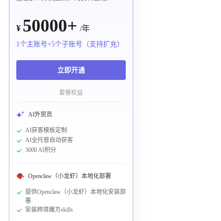
50000+
¥
/年
1个主账号+5个子账号（支持扩充）
立即开通
套餐权益
AI外贸员
AI获客模板定制
AI全托管自动获客
3000 AI积分
Openclaw（小龙虾）本地化部署
提供Openclaw（小龙虾）本地化安装部
署
安装跨境魔方skills