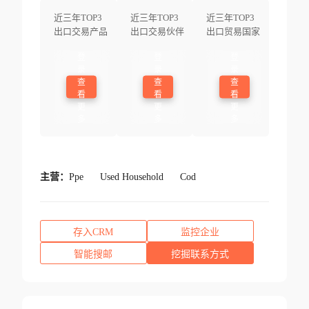
近三年TOP3
近三年TOP3
近三年TOP3
出口交易产品
出口交易伙伴
出口贸易国家
登
登
登
录
录
录
查
查
查
看
看
看
更
更
更
多
多
多
主营：
Ppe
Used Household
Cod
存入CRM
监控企业
智能搜邮
挖掘联系方式