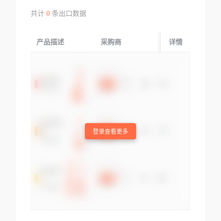
共计
0
条出口数据
产品描述
采购商
起运国/地区
详情
登录查看更多