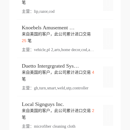
登录
笔
主营：
lip,razor,cod
Knoebels Amusement Resort
来自美国的客户，此公司累计进口交易
登录
25
笔
主营：
vehicle,pl 2,arts,home decor,cod,amusement ride,sea
Duetto Intergrgrated Systems Inc.
4
来自美国的客户，此公司累计进口交易
登录
笔
主营：
gh,turn,smart,weld,utp,controller
Local Signguys Inc.
2
来自美国的客户，此公司累计进口交易
登录
笔
主营：
microfiber cleaning cloth