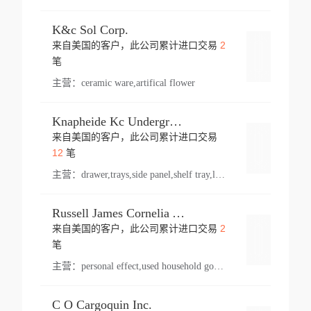
K&c Sol Corp.
2
来自美国的客户，此公司累计进口交易
登录
笔
主营：
ceramic ware,artifical flower
Knapheide Kc Underground
来自美国的客户，此公司累计进口交易
登录
12
笔
主营：
drawer,trays,side panel,shelf tray,lock drawer,panel,for vehicle,telescopic slide,drawer shelf,equipment,shelf,automotive part
Russell James Cornelia Arlington Va
2
来自美国的客户，此公司累计进口交易
登录
笔
主营：
personal effect,used household goods
C O Cargoquin Inc.