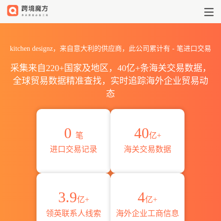
2026kitchen designz海关
kitchen designz，来自意大利的供应商，此公司累计有
-
笔进口交易
采集来自220+国家及地区，40亿+条海关交易数据，
全球贸易数据精准查找，实时追踪海外企业贸易动
态
0
40
笔
亿+
进口交易记录
海关交易数据
3.9
4
亿+
亿+
领英联系人线索
海外企业工商信息