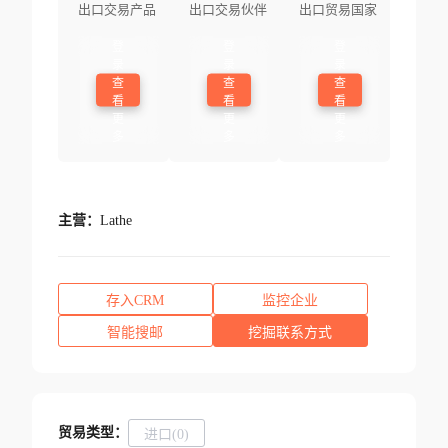
出口交易产品
出口交易伙伴
出口贸易国家
登
登
登
录
录
录
查
查
查
看
看
看
更
更
更
多
多
多
主营：
Lathe
存入CRM
监控企业
智能搜邮
挖掘联系方式
贸易类型：
进口(0)