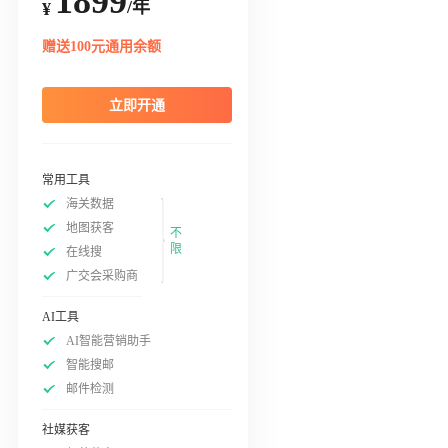
1899
/年
¥
赠送100元通用余额
立即开通
常用工具
海关数据
地图获客
不
限
在线搜
广交会采购商
AI工具
AI智能营销助手
智能搜邮
邮件检测
社媒获客