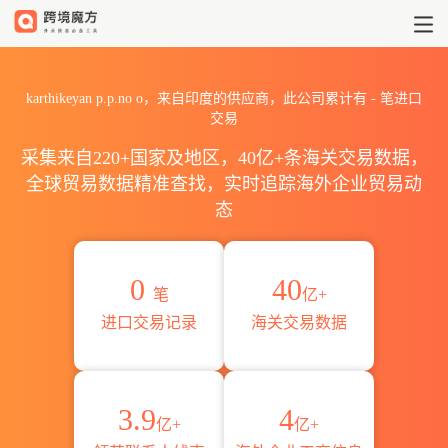
2026karthikeyan p.p.no
karthikeyan p.p.no o，来自印度的供应商，此公司累计有
-
笔进口
交易
采集来自220+国家及地区，40亿+条海关交易数据，
全球贸易数据精准查找，实时追踪海外企业贸易动
态
0
40
笔
亿+
进口交易记录
海关交易数据
3.9
4
亿+
亿+