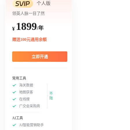
个人版
领英人脉一目了然
1899
/年
¥
赠送100元通用余额
立即开通
常用工具
海关数据
地图获客
不
限
在线搜
广交会采购商
AI工具
AI智能营销助手