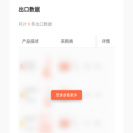
出口数据
共计
0
条出口数据
产品描述
采购商
起运国/地区
详情
登录查看更多