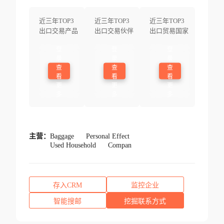
近三年TOP3
近三年TOP3
近三年TOP3
出口交易产品
出口交易伙伴
出口贸易国家
登
登
登
录
录
录
查
查
查
看
看
看
更
更
更
多
多
多
主营：
Baggage
Personal Effect
Used Household
Compan
存入CRM
监控企业
智能搜邮
挖掘联系方式