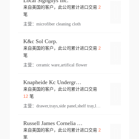
Local Signguys Inc.
2
来自美国的客户，此公司累计进口交易
登录
笔
主营：
microfiber cleaning cloth
K&c Sol Corp.
2
来自美国的客户，此公司累计进口交易
登录
笔
主营：
ceramic ware,artifical flower
Knapheide Kc Underground
来自美国的客户，此公司累计进口交易
登录
12
笔
主营：
drawer,trays,side panel,shelf tray,lock drawer,panel,for vehicle,telescopic slide,drawer shelf,equipment,shelf,automotive part
Russell James Cornelia Arlington Va
2
来自美国的客户，此公司累计进口交易
登录
笔