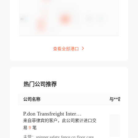
查看全部港口
热门公司推荐
公司名称
与**匹配交易
P.don Transfreight International
来自菲律宾的客户，此公司累计进口交
登录
9
易
笔
主营：
spinner,safety fence,cq,floor care machine,cargo,welded steel,web,essential,ratchet tie down,contact email,creatine monohydrate,x 50,bag,paper cups lid,erti,500 c,plush toy,steel wire,webbing,otr tyre,s8,food packaging,edmonton,quad,pc,floor cleaner,carton paper cup,wood pack,auto par,bar chair,oven,fitness products,leisure chair,canada,bicycle,rovin,pickup truck,rat,cover,carton,plastic lid,battery,ride on car,oil gas well,hat,pet cage,n tr,ionic,shoes tel,acrylic bathtub,microvit,fans,lumen,wheels,gin,tdr,tpo,llysine,hot,bur,bonnell spring,g class,dumbbell,condenser,s5,cleaner vacuum,d fence,board,wood,promi,swir,ail,orchard,mattres,cash,microfiber bathrobe,vacuum cleaner floor,access door,pad,wood packing,carton toy,gas well,cotton,freight prepaid,sga,heat exchange,mat,psn,al em,glc,lifting table,cod,plastic shell,wire po,foam,ladies knitted dress,rim,a1,roller,spare part,t 80,waterproof terminal,barbell set,vehicle,bicycle tire,go game,led light,computer chair,block mesh,stainless steel,ape,steel wire rope,carton paper box,ladies knitted pullover,threonine feed grade,electrical appliance,eyebolt,casing,rubber duck,ball,8 port,pet bottle,box steel,scaffolding parts,packing material,na e,polyester knit,blouse,d jack,vacuum flask,lip,aite,fruit plate,steel frame,sealing,mesh,s14,textile,office chair,pendant light,jet,bar stool,furniture,aluminium,wallet,carton pot,tool box,brand new tire,brightway,tria,strea,prop,fishing products,car bumper,butter,fog lamp cover,yofc,tableware,plastic,plastic bottle spray,fireplace,natural stone products,t sp,pullover,aluminium pan,massage product,spotlight,finned tube bundle,table,wood stick,high pressure cleaner,auto part,welded wire mesh,chinese medicine,mater,tsc,sea,cable,glove,supplies,kelvin,sacom,hot dipped galvanized steel pipe,ring wire,pright,rush,ion,paper bag,ring,cup sleeve,oil,gmh,car step,cabinet,leisure table,ladies knit top,sol,electric bicycle,pera,feed grade,air purifier,stanc,storage box,no wooden,pdo,iu,aluminium sheet,k2,p1,s 50,dj,vacuum cleaner,nylon bag,insulat,power,cleaner,hpa,molded,control arm,import,octg,s 99,tablecloth,screw,flail mower,dining chair,l ap,butyl inner tube,ppo,20 sp,wire lock accessories,mattress fabric,kitchen,s7,frame,steel,carton plastic,ipm,electrical cabinet,wear strip,racks,brand tire,tin,packaging material,ys,anji,ceramics product,metal furniture,sebacic acid,umber,flap,ladies knitted,bun pan,chemical substance,lusin,country of origin,edt,unica,stainless steel wire,weld,dire,ai r,poncho,toy car,chemical,t code,s corporation,oem,chinese herb,fly,hydrochloride,ppe,grille,lifting,socks,lighting,ale,unit,hood,stud,aircool,s glass fiber,brass valve valve,tssu,cotton bag,aka,gh,slusher,sporting good,bar stools,n steel,nonwoven bag,essar,ladies knitted skirt,light mouse,drilling,spin bike,sling,insulation tubing,string wound filter cartridge,door frame,u post,optical fibre cable,glass,md,kumho,synthetic grass,shoes,cific,mobil,carton box,fence panel,new tire,chi