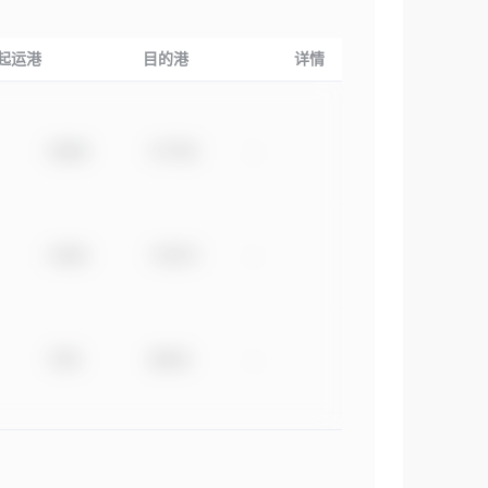
起运港
目的港
详情