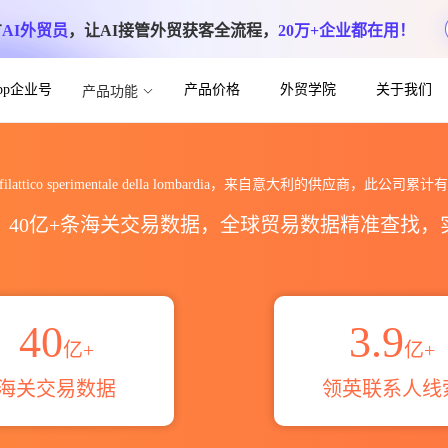
方
AI外贸员
，让AI接管外贸获客全流程，
20万+企业都在用！
App企业号
产品价格
外贸学院
关于我们
产品功能
co sperimentale della lomb
ooprofilattico sperimentale della lombardia，来自意大利的供应商，此公司累计
区，40亿+条海关交易数据，全球贸易数据精准查找
40
3.9
亿+
亿+
海关交易数据
领英联系人线