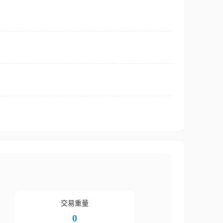
交易重量
0