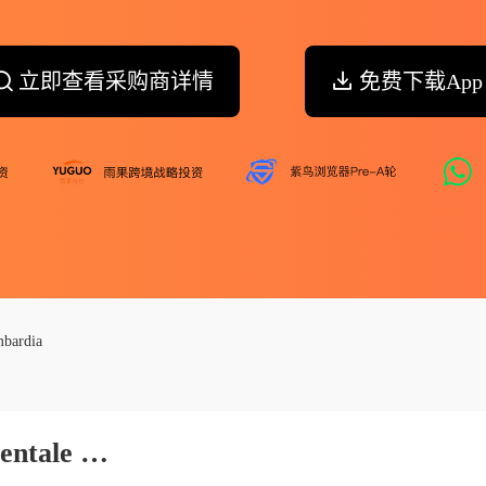
立即查看采购商详情
免费下载App
ombardia
Istituto Zooprofilattico Sperimentale Della Lombardia