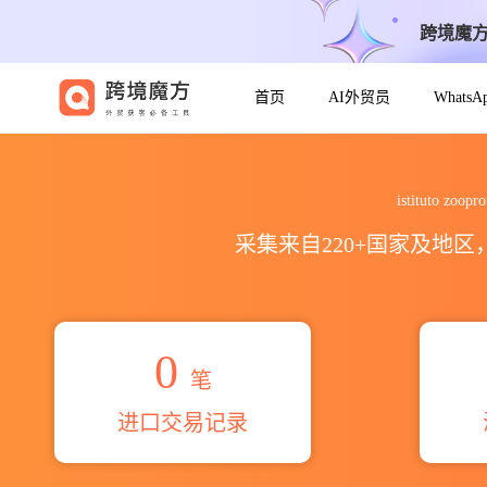
跨境魔
首页
AI外贸员
Whats
2026istituto zooprofilatti
istituto z
采集来自220+国家及地
0
笔
进口交易记录