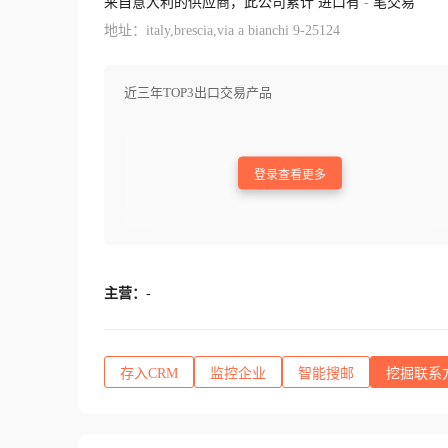
来自意大利的供应商，此公司累计 进口有
-
笔交易
地址：italy,brescia,via a bianchi 9-25124
近三年TOP3出口交易产品
登录查看更多
主营：
-
存入CRM
监控企业
智能搜邮
挖掘联系