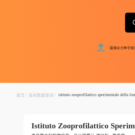
/
/
istituto zooprofilattico sperimentale della l
首页
海关数据查询