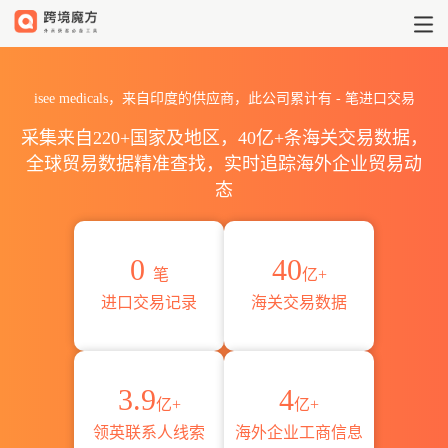
2026isee medicals海关进出
isee medicals，来自印度的供应商，此公司累计有
-
笔进口交易
采集来自220+国家及地区，40亿+条海关交易数据，
全球贸易数据精准查找，实时追踪海外企业贸易动
态
0
40
笔
亿+
进口交易记录
海关交易数据
3.9
4
亿+
亿+
领英联系人线索
海外企业工商信息