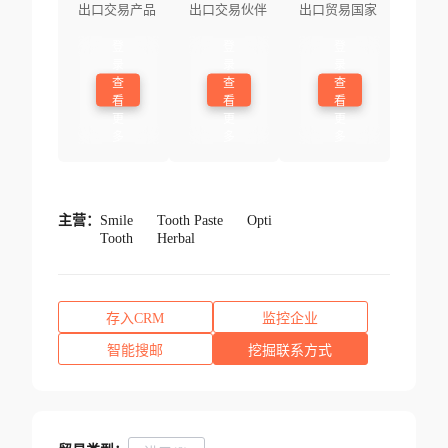
出口交易产品
出口交易伙伴
出口贸易国家
登
登
登
录
录
录
查
查
查
看
看
看
更
更
更
多
多
多
主营：
Smile
Tooth Paste
Opti
Tooth
Herbal
存入CRM
监控企业
智能搜邮
挖掘联系方式