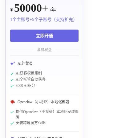
50000+
¥
/年
1个主账号+5个子账号（支持扩充）
立即开通
套餐权益
AI外贸员
AI获客模板定制
AI全托管自动获客
3000 AI积分
Openclaw（小龙虾）本地化部署
提供Openclaw（小龙虾）本地化安装部
署
安装跨境魔方skills