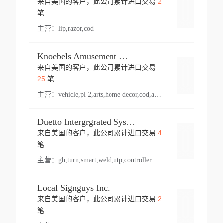
2
来自美国的客户，此公司累计进口交易
登录
笔
主营：
lip,razor,cod
Knoebels Amusement Resort
来自美国的客户，此公司累计进口交易
登录
25
笔
主营：
vehicle,pl 2,arts,home decor,cod,amusement ride,sea
Duetto Intergrgrated Systems Inc.
4
来自美国的客户，此公司累计进口交易
登录
笔
主营：
gh,turn,smart,weld,utp,controller
Local Signguys Inc.
2
来自美国的客户，此公司累计进口交易
登录
笔