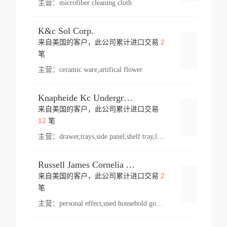
主营：
microfiber cleaning cloth
K&c Sol Corp.
2
来自美国的客户，此公司累计进口交易
登录
笔
主营：
ceramic ware,artifical flower
Knapheide Kc Underground
来自美国的客户，此公司累计进口交易
登录
12
笔
主营：
drawer,trays,side panel,shelf tray,lock drawer,panel,for vehicle,telescopic slide,drawer shelf,equipment,shelf,automotive part
Russell James Cornelia Arlington Va
2
来自美国的客户，此公司累计进口交易
登录
笔
主营：
personal effect,used household goods