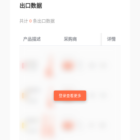
出口数据
共计
0
条出口数据
产品描述
采购商
起运国/地区
详情
登录查看更多