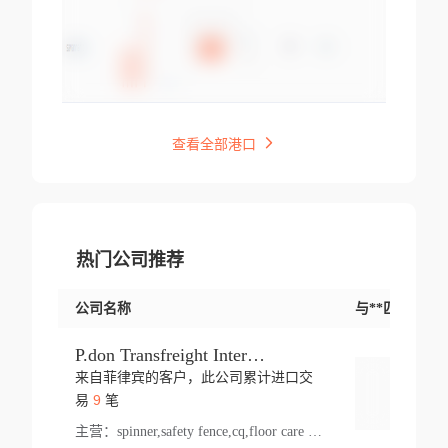
查看全部港口
热门公司推荐
公司名称
与**匹配交易
P.don Transfreight International
来自菲律宾的客户，此公司累计进口交
登录
9
易
笔
主营：
spinner,safety fence,cq,floor care machine,cargo,welded steel,web,essential,ratchet tie down,contact email,creatine monohydrate,x 50,bag,paper cups lid,erti,500 c,plush toy,steel wire,webbing,otr tyre,s8,food packaging,edmonton,quad,pc,floor cleaner,carton paper cup,wood pack,auto par,bar chair,oven,fitness products,leisure chair,canada,bicycle,rovin,pickup truck,rat,cover,carton,plastic lid,battery,ride on car,oil gas well,hat,pet cage,n tr,ionic,shoes tel,acrylic bathtub,microvit,fans,lumen,wheels,gin,tdr,tpo,llysine,hot,bur,bonnell spring,g class,dumbbell,condenser,s5,cleaner vacuum,d fence,board,wood,promi,swir,ail,orchard,mattres,cash,microfiber bathrobe,vacuum cleaner floor,access door,pad,wood packing,carton toy,gas well,cotton,freight prepaid,sga,heat exchange,mat,psn,al em,glc,lifting table,cod,plastic shell,wire po,foam,ladies knitted dress,rim,a1,roller,spare part,t 80,waterproof terminal,barbell set,vehicle,bicycle tire,go game,led light,computer chair,block mesh,stainless steel,ape,steel wire rope,carton paper box,ladies knitted pullover,threonine feed grade,electrical appliance,eyebolt,casing,rubber duck,ball,8 port,pet bottle,box steel,scaffolding parts,packing material,na e,polyester knit,blouse,d jack,vacuum flask,lip,aite,fruit plate,steel frame,sealing,mesh,s14,textile,office chair,pendant light,jet,bar stool,furniture,aluminium,wallet,carton pot,tool box,brand new tire,brightway,tria,strea,prop,fishing products,car bumper,butter,fog lamp cover,yofc,tableware,plastic,plastic bottle spray,fireplace,natural stone products,t sp,pullover,aluminium pan,massage product,spotlight,finned tube bundle,table,wood stick,high pressure cleaner,auto part,welded wire mesh,chinese medicine,mater,tsc,sea,cable,glove,supplies,kelvin,sacom,hot dipped galvanized steel pipe,ring wire,pright,rush,ion,paper bag,ring,cup sleeve,oil,gmh,car step,cabinet,leisure table,ladies knit top,sol,electric bicycle,pera,feed grade,air purifier,stanc,storage box,no wooden,pdo,iu,aluminium sheet,k2,p1,s 50,dj,vacuum cleaner,nylon bag,insulat,power,cleaner,hpa,molded,control arm,import,octg,s 99,tablecloth,screw,flail mower,dining chair,l ap,butyl inner tube,ppo,20 sp,wire lock accessories,mattress fabric,kitchen,s7,frame,steel,carton plastic,ipm,electrical cabinet,wear strip,racks,brand tire,tin,packaging material,ys,anji,ceramics product,metal furniture,sebacic acid,umber,flap,ladies knitted,bun pan,chemical substance,lusin,country of origin,edt,unica,stainless steel wire,weld,dire,ai r,poncho,toy car,chemical,t code,s corporation,oem,chinese herb,fly,hydrochloride,ppe,grille,lifting,socks,lighting,ale,unit,hood,stud,aircool,s glass fiber,brass valve valve,tssu,cotton bag,aka,gh,slusher,sporting good,bar stools,n steel,nonwoven bag,essar,ladies knitted skirt,light mouse,drilling,spin bike,sling,insulation tubing,string wound filter cartridge,door frame,u post,optical fibre cable,glass,md,kumho,synthetic grass,shoes,cific,mobil,carton box,fence panel,new tire,chi