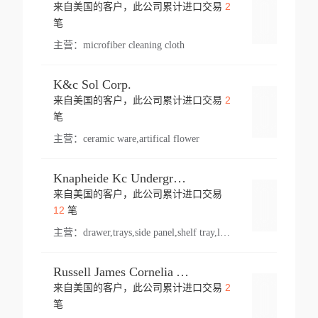
2
来自美国的客户，此公司累计进口交易
登录
笔
主营：
microfiber cleaning cloth
K&c Sol Corp.
2
来自美国的客户，此公司累计进口交易
登录
笔
主营：
ceramic ware,artifical flower
Knapheide Kc Underground
来自美国的客户，此公司累计进口交易
登录
12
笔
主营：
drawer,trays,side panel,shelf tray,lock drawer,panel,for vehicle,telescopic slide,drawer shelf,equipment,shelf,automotive part
Russell James Cornelia Arlington Va
2
来自美国的客户，此公司累计进口交易
登录
笔