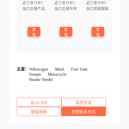
近三年TOP3
近三年TOP3
近三年TOP3
出口交易产品
出口交易伙伴
出口贸易国家
登
登
登
录
录
录
查
查
查
看
看
看
更
更
更
多
多
多
主营：
Volkswagen
Metal
Fuel Tank
Temple
Motorcycle
Shanhe Needle
存入CRM
监控企业
智能搜邮
挖掘联系方式