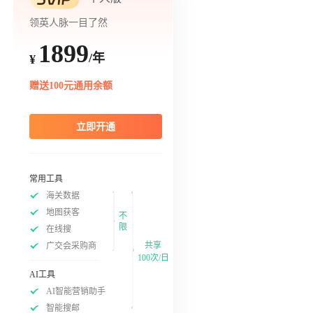
领英人脉一目了然
1899
/年
¥
赠送100元通用余额
立即开通
常用工具
海关数据
地图获客
不
限
在线搜
共享
广交会采购商
100次/日
AI工具
AI智能营销助手
智能搜邮