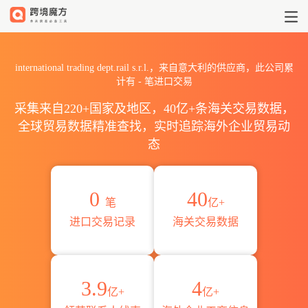
2026international trading
international trading dept.rail s.r.l.，来自意大利的供应商，此公司累
计有
-
笔进口交易
采集来自220+国家及地区，40亿+条海关交易数据，
全球贸易数据精准查找，实时追踪海外企业贸易动
态
0
40
笔
亿+
进口交易记录
海关交易数据
3.9
4
亿+
亿+