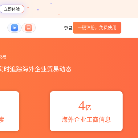
立即体验
一键注册，免费使用
登录
_贸易区域伙伴_HS编码港口_跨境魔方
交易
，实时追踪海外企业贸易动态
4
亿+
索
海外企业工商信息