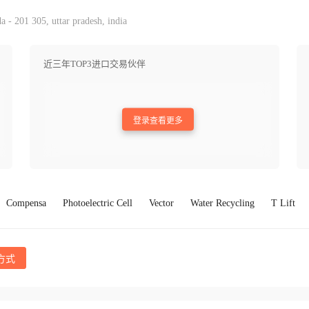
 - 201 305, uttar pradesh, india
近三年TOP3进口交易伙伴
登录查看更多
Compensa
Photoelectric Cell
Vector
Water Recycling
T Lift
方式