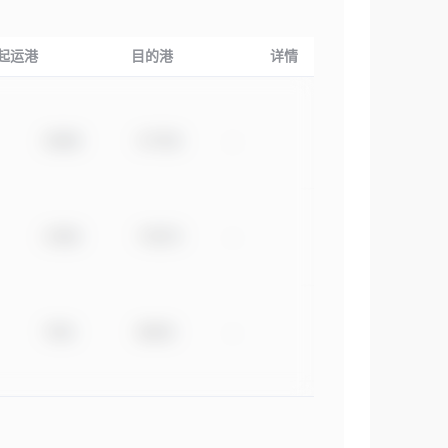
起运港
目的港
详情