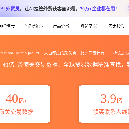
方
AI外贸员
，让AI接管外贸获客全流程，
20万+企业都在用！
App企业号
产品价格
外贸学院
关于我们
产品功能
o pac ltd.海关进出口数据统计_贸易概览
ternational print o pac ltd.，来自印度的采购商，此公司累计有
1276
笔进口
区，40亿+条海关交易数据，全球贸易数据精准查找
40
3.9
亿+
亿+
海关交易数据
领英联系人线