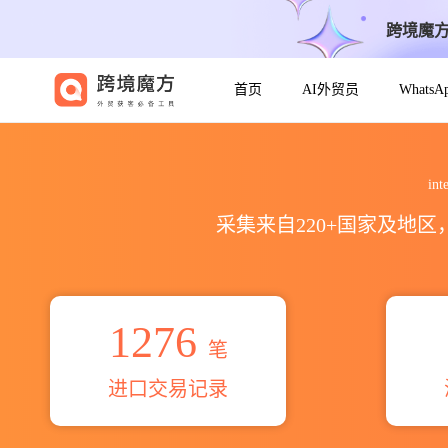
跨境魔
首页
AI外贸员
Whats
2026international print 
in
采集来自220+国家及地
1276
笔
进口交易记录