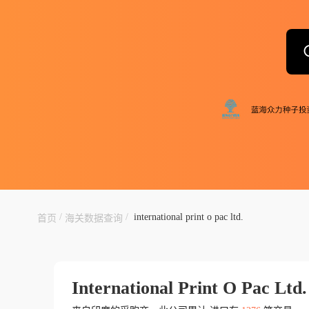
/
/
international print o pac ltd.
首页
海关数据查询
International Print O Pac Ltd.