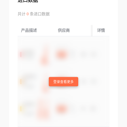
进口数据
共计
0
条进口数据
产品描述
供应商
起运国/地区
详情
登录查看更多