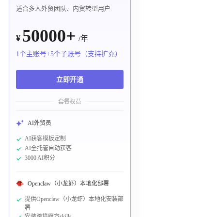
适合多人外贸团队、内贸转型用户
50000+
¥
/年
1个主账号+5个子账号（支持扩充）
立即开通
套餐权益
AI外贸员
AI获客模板定制
AI全托管自动获客
3000 AI积分
Openclaw（小龙虾）本地化部署
提供Openclaw（小龙虾）本地化安装部
署
安装跨境魔方skills