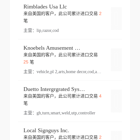
Rimblades Usa Llc
2
来自美国的客户，此公司累计进口交易
登录
笔
主营：
lip,razor,cod
Knoebels Amusement Resort
来自美国的客户，此公司累计进口交易
登录
25
笔
主营：
vehicle,pl 2,arts,home decor,cod,amusement ride,sea
Duetto Intergrgrated Systems Inc.
4
来自美国的客户，此公司累计进口交易
登录
笔
主营：
gh,turn,smart,weld,utp,controller
Local Signguys Inc.
2
来自美国的客户，此公司累计进口交易