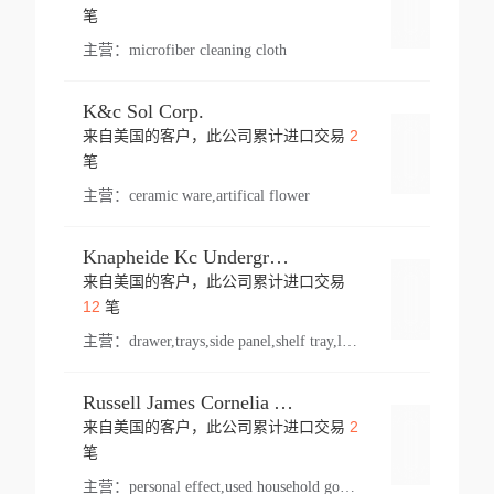
登录
笔
主营：
microfiber cleaning cloth
K&c Sol Corp.
2
来自美国的客户，此公司累计进口交易
登录
笔
主营：
ceramic ware,artifical flower
Knapheide Kc Underground
来自美国的客户，此公司累计进口交易
登录
12
笔
主营：
drawer,trays,side panel,shelf tray,lock drawer,panel,for vehicle,telescopic slide,drawer shelf,equipment,shelf,automotive part
Russell James Cornelia Arlington Va
2
来自美国的客户，此公司累计进口交易
登录
笔
主营：
personal effect,used household goods