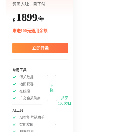
领英人脉一目了然
1899
/年
¥
赠送100元通用余额
立即开通
常用工具
海关数据
地图获客
不
限
在线搜
共享
广交会采购商
100次/日
AI工具
AI智能营销助手
智能搜邮
邮件检测