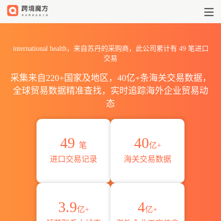
2026international heal
international health，来自苏丹的采购商，此公司累计有
49
笔进口
交易
采集来自220+国家及地区，40亿+条海关交易数据，
全球贸易数据精准查找，实时追踪海外企业贸易动
态
49
40
笔
亿+
进口交易记录
海关交易数据
3.9
4
亿+
亿+