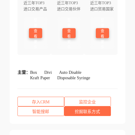
近三年TOP3
近三年TOP3
近三年TOP3
进口交易产品
进口交易伙伴
进口贸易国家
登
登
登
录
录
录
查
查
查
看
看
看
更
更
更
多
多
多
主营：
Box
Divi
Auto Disable
Kraft Paper
Disposable Syringe
存入CRM
监控企业
智能搜邮
挖掘联系方式