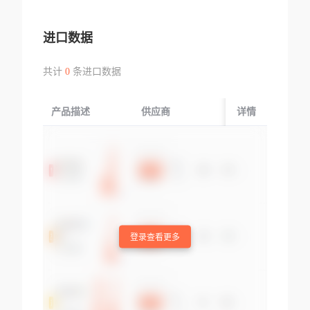
进口数据
共计
0
条进口数据
产品描述
供应商
起运国/地区
详情
登录查看更多