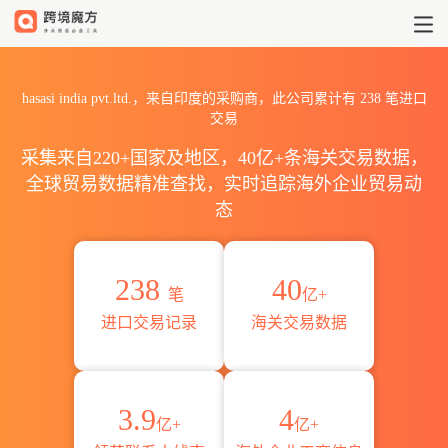
2026hasasi india pvt.l
hasasi india pvt.ltd.，来自印度的采购商，此公司累计有
238
笔进口
交易
采集来自220+国家及地区，40亿+条海关交易数据，
全球贸易数据精准查找，实时追踪海外企业贸易动
态
238
40
笔
亿+
进口交易记录
海关交易数据
3.9
4
亿+
亿+