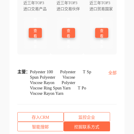
近三年TOP3
近三年TOP3
近三年TOP3
进口交易产品
进口交易伙伴
进口贸易国家
登
登
登
录
录
录
查
查
查
看
看
看
更
更
更
多
多
多
主营：
Polyester 100
Polyester
T Sp
全部
Spun Polyester
Viscose
Viscose Rayon
Polyster
Viscose Ring Spun Yarn
T Po
Viscose Rayon Yarn
存入CRM
监控企业
智能搜邮
挖掘联系方式