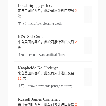
Local Signguys Inc.
2
来自美国的客户，此公司累计进口交易
登录
笔
主营：
microfiber cleaning cloth
K&c Sol Corp.
2
来自美国的客户，此公司累计进口交易
登录
笔
主营：
ceramic ware,artifical flower
Knapheide Kc Underground
来自美国的客户，此公司累计进口交易
登录
12
笔
主营：
drawer,trays,side panel,shelf tray,lock drawer,panel,for vehicle,telescopic slide,drawer shelf,equipment,shelf,automotive part
Russell James Cornelia Arlington Va
2
来自美国的客户，此公司累计进口交易