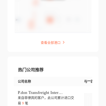
查看全部港口
热门公司推荐
公司名称
与**匹配交易
P.don Transfreight International
来自菲律宾的客户，此公司累计进口交
登录
9
易
笔