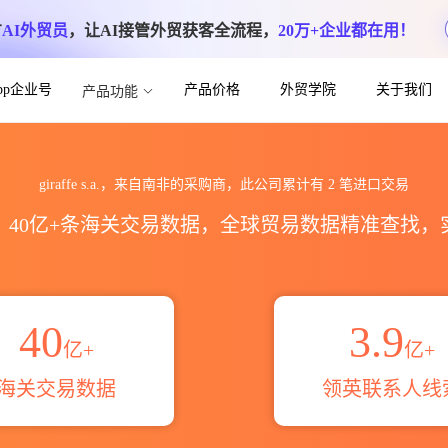
方
AI外贸员
，让AI接管外贸获客全流程，
20万+企业都在用！
App企业号
产品价格
外贸学院
关于我们
产品功能
数据统计_贸易概览_贸易区域伙伴_HS编码
giraffe s.a.，来自南非的采购商，此公司累计有
2
笔进口交易
区，40亿+条海关交易数据，全球贸易数据精准查找
40
3.9
亿+
亿+
海关交易数据
领英联系人线