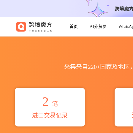
跨境魔
首页
AI外贸员
Whats
2026giraffe s.a.海关进出口
采集来自220+国家及地
2
笔
进口交易记录