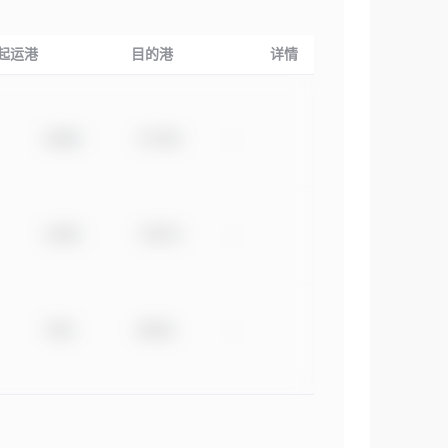
起运港
目的港
详情