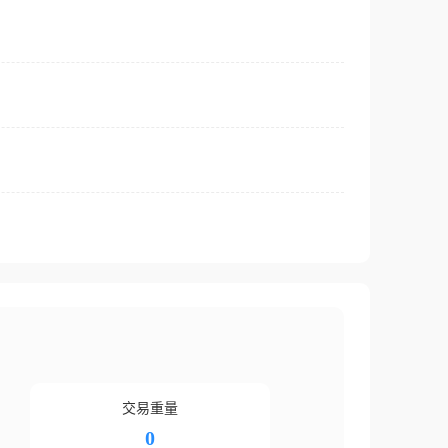
交易重量
0