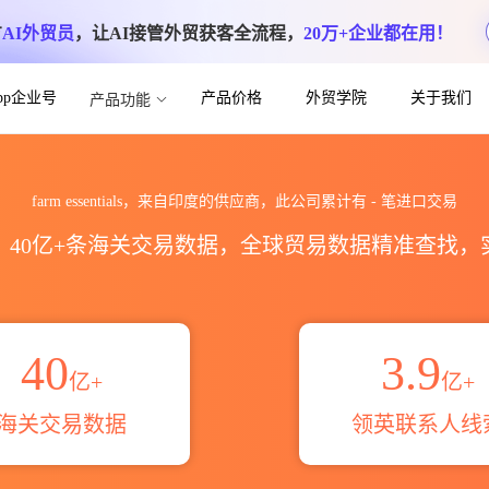
方
AI外贸员
，让AI接管外贸获客全流程，
20万+企业都在用！
App企业号
产品价格
外贸学院
关于我们
产品功能
进出口数据统计_贸易概览_贸易区域伙伴_HS
farm essentials，来自印度的供应商，此公司累计有
-
笔进口交易
区，40亿+条海关交易数据，全球贸易数据精准查找
40
3.9
亿+
亿+
海关交易数据
领英联系人线