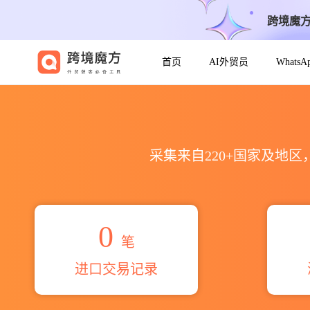
跨境魔
首页
AI外贸员
Whats
2026farm essentials海关
采集来自220+国家及地
0
笔
进口交易记录