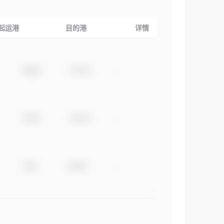
起运港
目的港
详情