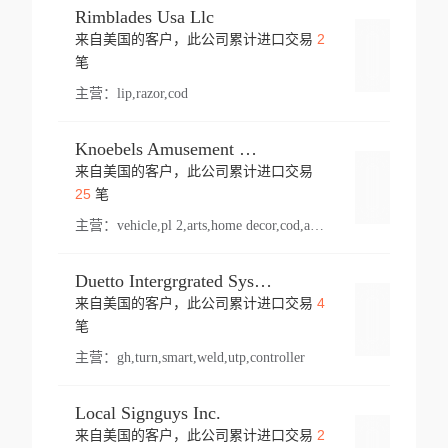
Rimblades Usa Llc
2
来自美国的客户，此公司累计进口交易
登录
笔
主营：
lip,razor,cod
Knoebels Amusement Resort
来自美国的客户，此公司累计进口交易
登录
25
笔
主营：
vehicle,pl 2,arts,home decor,cod,amusement ride,sea
Duetto Intergrgrated Systems Inc.
4
来自美国的客户，此公司累计进口交易
登录
笔
主营：
gh,turn,smart,weld,utp,controller
Local Signguys Inc.
2
来自美国的客户，此公司累计进口交易