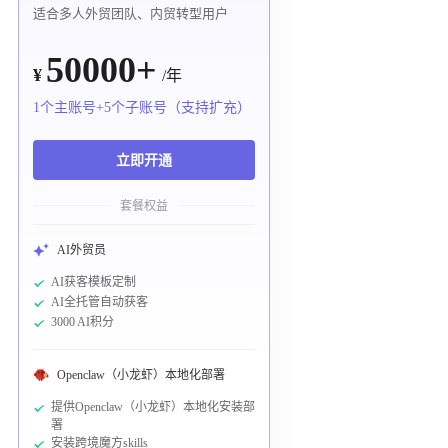
适合多人外贸团队、内贸转型用户
50000+
¥
/年
1个主账号+5个子账号（支持扩充）
立即开通
套餐权益
AI外贸员
AI获客模板定制
AI全托管自动获客
3000 AI积分
Openclaw（小龙虾）本地化部署
提供Openclaw（小龙虾）本地化安装部
署
安装跨境魔方skills