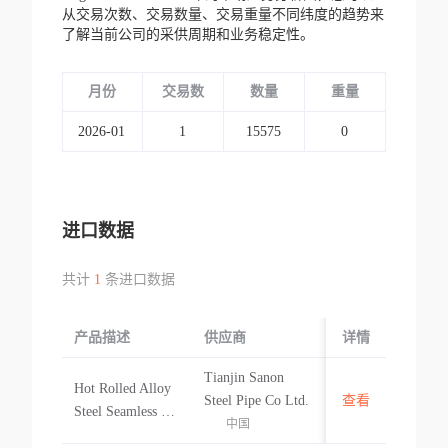
从交易次数、交易数量、交易重量不同纬度的趋势来
了解当前公司的采供周期和业务稳定性。
月份
交易数
数量
重量
2026-01
1
15575
0
进口数据
共计
1
条进口数据
产品描述
供应商
起运国/地区
详情
Tianjin Sanon
Hot Rolled Alloy
中国
Steel Pipe Co Ltd.
查看
Steel Seamless Pip
中国
e Astm A335 P22