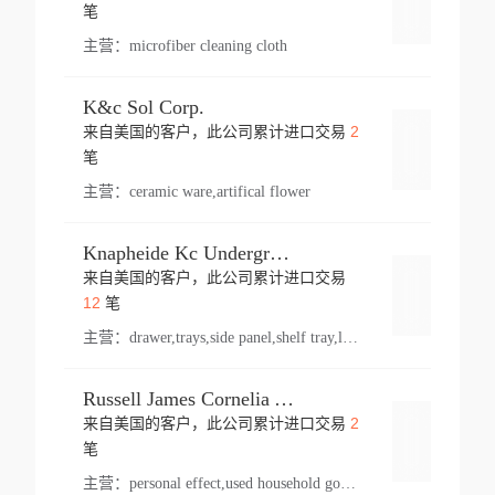
登录
笔
主营：
microfiber cleaning cloth
K&c Sol Corp.
2
来自美国的客户，此公司累计进口交易
登录
笔
主营：
ceramic ware,artifical flower
Knapheide Kc Underground
来自美国的客户，此公司累计进口交易
登录
12
笔
主营：
drawer,trays,side panel,shelf tray,lock drawer,panel,for vehicle,telescopic slide,drawer shelf,equipment,shelf,automotive part
Russell James Cornelia Arlington Va
2
来自美国的客户，此公司累计进口交易
登录
笔
主营：
personal effect,used household goods