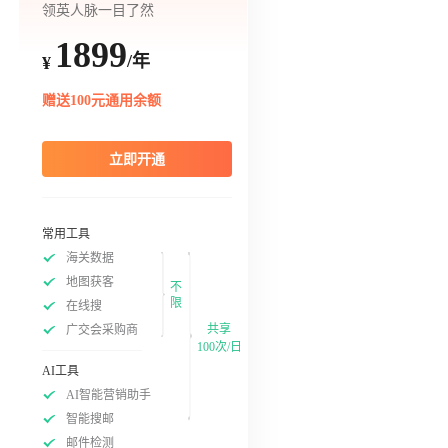
领英人脉一目了然
1899
/年
¥
赠送100元通用余额
立即开通
常用工具
海关数据
地图获客
不
限
在线搜
共享
广交会采购商
100次/日
AI工具
AI智能营销助手
智能搜邮
邮件检测