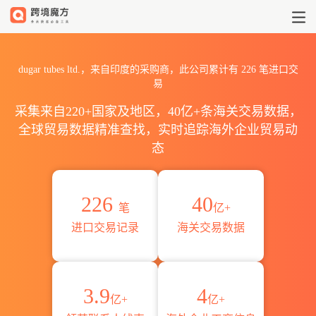
2026dugar tubes ltd.海
dugar tubes ltd.，来自印度的采购商，此公司累计有
226
笔进口交
易
采集来自220+国家及地区，40亿+条海关交易数据，
全球贸易数据精准查找，实时追踪海外企业贸易动
态
226
40
笔
亿+
进口交易记录
海关交易数据
3.9
4
亿+
亿+