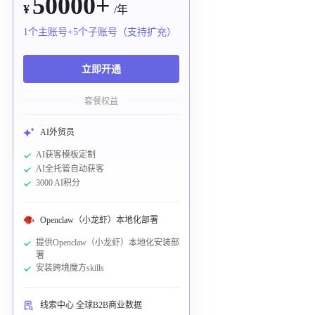
50000+
¥
/年
1个主账号+5个子账号（支持扩充）
立即开通
套餐权益
AI外贸员
AI获客模板定制
AI全托管自动获客
3000 AI积分
Openclaw（小龙虾）本地化部署
提供Openclaw（小龙虾）本地化安装部
署
安装跨境魔方skills
线索中心 全球B2B商业数据