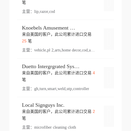
登录
笔
主营：
lip,razor,cod
Knoebels Amusement Resort
来自美国的客户，此公司累计进口交易
登录
25
笔
主营：
vehicle,pl 2,arts,home decor,cod,amusement ride,sea
Duetto Intergrgrated Systems Inc.
4
来自美国的客户，此公司累计进口交易
登录
笔
主营：
gh,turn,smart,weld,utp,controller
Local Signguys Inc.
2
来自美国的客户，此公司累计进口交易
登录
笔
主营：
microfiber cleaning cloth