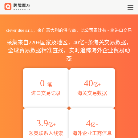
2026clever due s.r.l.海
clever due s.r.l.，来自意大利的供应商，此公司累计有
-
笔进口交易
采集来自220+国家及地区，40亿+条海关交易数据，
全球贸易数据精准查找，实时追踪海外企业贸易动
态
0
40
笔
亿+
进口交易记录
海关交易数据
3.9
4
亿+
亿+
领英联系人线索
海外企业工商信息