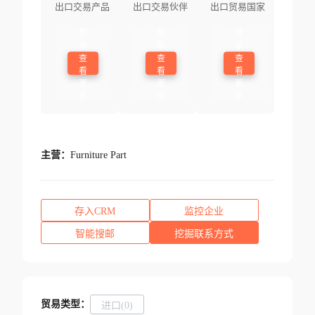
出口交易产品
出口交易伙伴
出口贸易国家
登
登
登
录
录
录
查
查
查
看
看
看
更
更
更
多
多
多
主营：
Furniture Part
存入CRM
监控企业
智能搜邮
挖掘联系方式
贸易类型：
进口(0)