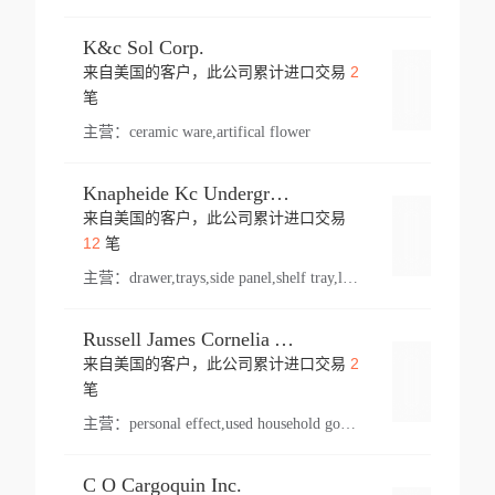
K&c Sol Corp.
2
来自美国的客户，此公司累计进口交易
登录
笔
主营：
ceramic ware,artifical flower
Knapheide Kc Underground
来自美国的客户，此公司累计进口交易
登录
12
笔
主营：
drawer,trays,side panel,shelf tray,lock drawer,panel,for vehicle,telescopic slide,drawer shelf,equipment,shelf,automotive part
Russell James Cornelia Arlington Va
2
来自美国的客户，此公司累计进口交易
登录
笔
主营：
personal effect,used household goods
C O Cargoquin Inc.