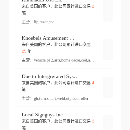
2
来自美国的客户，此公司累计进口交易
登录
笔
主营：
lip,razor,cod
Knoebels Amusement Resort
来自美国的客户，此公司累计进口交易
登录
25
笔
主营：
vehicle,pl 2,arts,home decor,cod,amusement ride,sea
Duetto Intergrgrated Systems Inc.
4
来自美国的客户，此公司累计进口交易
登录
笔
主营：
gh,turn,smart,weld,utp,controller
Local Signguys Inc.
2
来自美国的客户，此公司累计进口交易
登录
笔