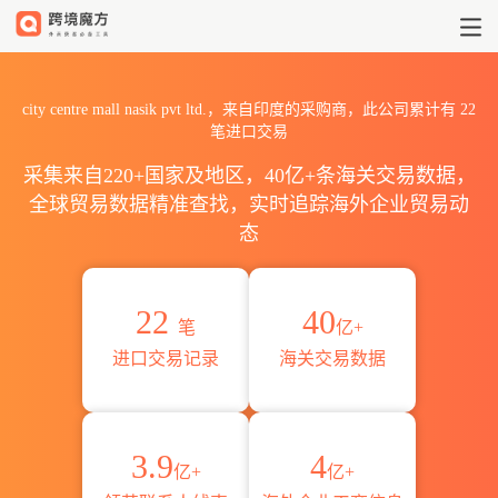
2026city centre mall nas
city centre mall nasik pvt ltd.，来自印度的采购商，此公司累计有
22
笔进口交易
采集来自220+国家及地区，40亿+条海关交易数据，
全球贸易数据精准查找，实时追踪海外企业贸易动
态
22
40
笔
亿+
进口交易记录
海关交易数据
3.9
4
亿+
亿+