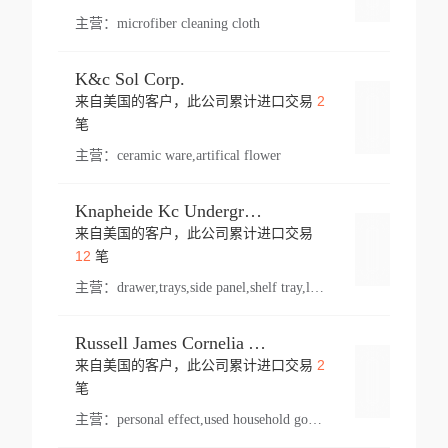
主营：
microfiber cleaning cloth
K&c Sol Corp.
2
来自美国的客户，此公司累计进口交易
登录
笔
主营：
ceramic ware,artifical flower
Knapheide Kc Underground
来自美国的客户，此公司累计进口交易
登录
12
笔
主营：
drawer,trays,side panel,shelf tray,lock drawer,panel,for vehicle,telescopic slide,drawer shelf,equipment,shelf,automotive part
Russell James Cornelia Arlington Va
2
来自美国的客户，此公司累计进口交易
登录
笔
主营：
personal effect,used household goods