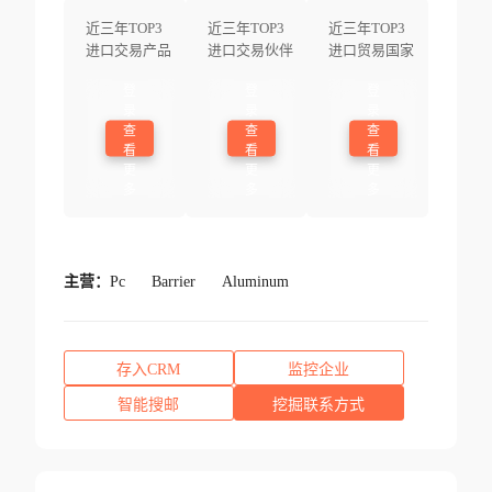
近三年TOP3
近三年TOP3
近三年TOP3
进口交易产品
进口交易伙伴
进口贸易国家
登
登
登
录
录
录
查
查
查
看
看
看
更
更
更
多
多
多
主营：
Pc
Barrier
Aluminum
存入CRM
监控企业
智能搜邮
挖掘联系方式