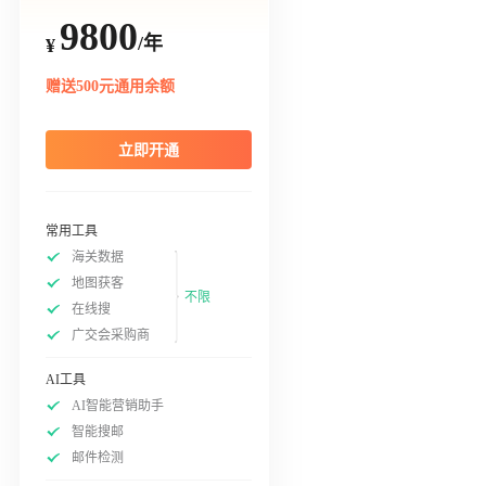
9800
/年
¥
赠送500元通用余额
立即开通
常用工具
海关数据
地图获客
不限
在线搜
广交会采购商
AI工具
AI智能营销助手
智能搜邮
邮件检测