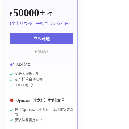
50000+
¥
/年
1个主账号+5个子账号（支持扩充）
立即开通
套餐权益
AI外贸员
AI获客模板定制
AI全托管自动获客
3000 AI积分
Openclaw（小龙虾）本地化部署
提供Openclaw（小龙虾）本地化安装部
署
安装跨境魔方skills