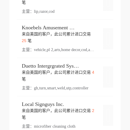
登录
笔
主营：
lip,razor,cod
Knoebels Amusement Resort
来自美国的客户，此公司累计进口交易
登录
25
笔
主营：
vehicle,pl 2,arts,home decor,cod,amusement ride,sea
Duetto Intergrgrated Systems Inc.
4
来自美国的客户，此公司累计进口交易
登录
笔
主营：
gh,turn,smart,weld,utp,controller
Local Signguys Inc.
2
来自美国的客户，此公司累计进口交易
登录
笔
主营：
microfiber cleaning cloth