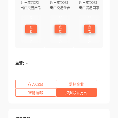
近三年TOP3
近三年TOP3
近三年TOP3
出口交易产品
出口交易伙伴
出口贸易国家
登
登
登
录
录
录
查
查
查
看
看
看
更
更
更
多
多
多
主营：
-
存入CRM
监控企业
智能搜邮
挖掘联系方式