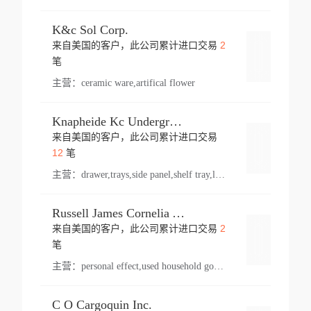
K&c Sol Corp.
2
来自美国的客户，此公司累计进口交易
登录
笔
主营：
ceramic ware,artifical flower
Knapheide Kc Underground
来自美国的客户，此公司累计进口交易
登录
12
笔
主营：
drawer,trays,side panel,shelf tray,lock drawer,panel,for vehicle,telescopic slide,drawer shelf,equipment,shelf,automotive part
Russell James Cornelia Arlington Va
2
来自美国的客户，此公司累计进口交易
登录
笔
主营：
personal effect,used household goods
C O Cargoquin Inc.