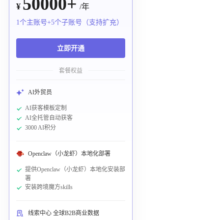
50000+
¥
/年
1个主账号+5个子账号（支持扩充）
立即开通
套餐权益
AI外贸员
AI获客模板定制
AI全托管自动获客
3000 AI积分
Openclaw（小龙虾）本地化部署
提供Openclaw（小龙虾）本地化安装部
署
安装跨境魔方skills
线索中心 全球B2B商业数据