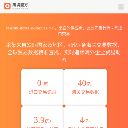
2026cesarini sforza spum
cesarini sforza spumanti s.p.a.，来自的供应商，此公司累计有
-
笔进
口交易
采集来自220+国家及地区，40亿+条海关交易数据，
全球贸易数据精准查找，实时追踪海外企业贸易动
态
0
40
笔
亿+
进口交易记录
海关交易数据
3.9
4
亿+
亿+