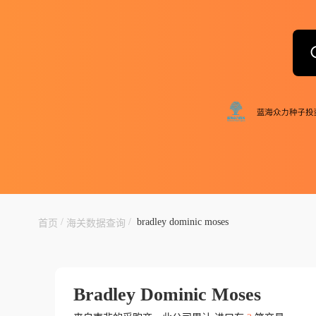
/
/
bradley dominic moses
首页
海关数据查询
Bradley Dominic Moses