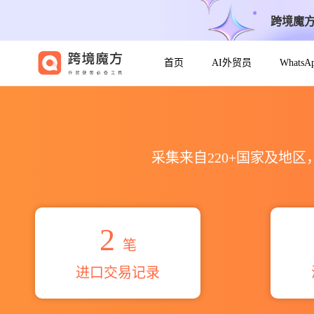
跨境魔
首页
AI外贸员
Whats
2026bradley dominic mo
采集来自220+国家及地
2
笔
进口交易记录