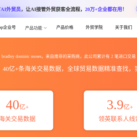
方
AI外贸员
，让AI接管外贸获客全流程，
20万+企业都在用！
App企业号
产品价格
外贸学院
关于我们
产品功能
ses海关进出口数据统计_贸易概览_贸易区域
bradley dominic moses，来自南非的采购商，此公司累计有
2
笔进口交易
区，40亿+条海关交易数据，全球贸易数据精准查找
40
3.9
亿+
亿+
海关交易数据
领英联系人线