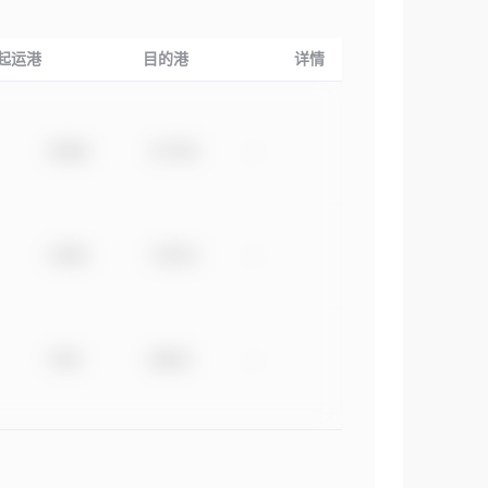
起运港
目的港
详情