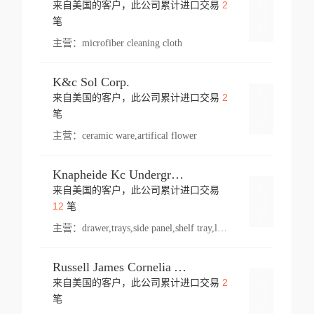
2
来自美国的客户，此公司累计进口交易
登录
笔
主营：
microfiber cleaning cloth
K&c Sol Corp.
2
来自美国的客户，此公司累计进口交易
登录
笔
主营：
ceramic ware,artifical flower
Knapheide Kc Underground
来自美国的客户，此公司累计进口交易
登录
12
笔
主营：
drawer,trays,side panel,shelf tray,lock drawer,panel,for vehicle,telescopic slide,drawer shelf,equipment,shelf,automotive part
Russell James Cornelia Arlington Va
2
来自美国的客户，此公司累计进口交易
登录
笔