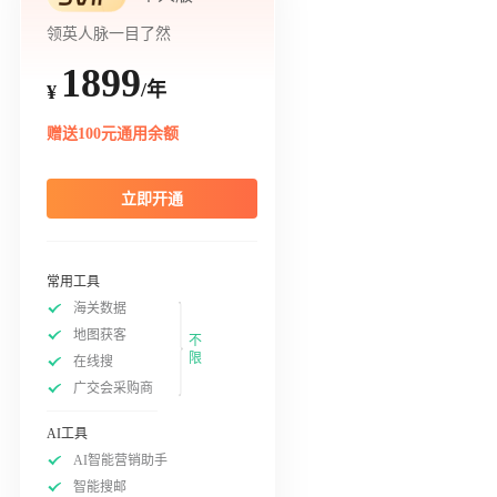
领英人脉一目了然
1899
/年
¥
赠送100元通用余额
立即开通
常用工具
海关数据
地图获客
不
限
在线搜
广交会采购商
AI工具
AI智能营销助手
智能搜邮