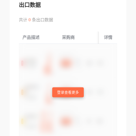
出口数据
共计
0
条出口数据
产品描述
采购商
起运国/地区
详情
登录查看更多