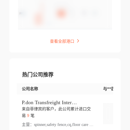
查看全部港口
热门公司推荐
公司名称
与**匹配交易
P.don Transfreight International
来自菲律宾的客户，此公司累计进口交
登录
9
易
笔
主营：
spinner,safety fence,cq,floor care machine,cargo,welded steel,web,essential,ratchet tie down,contact email,creatine monohydrate,x 50,bag,paper cups lid,erti,500 c,plush toy,steel wire,webbing,otr tyre,s8,food packaging,edmonton,quad,pc,floor cleaner,carton paper cup,wood pack,auto par,bar chair,oven,fitness products,leisure chair,canada,bicycle,rovin,pickup truck,rat,cover,carton,plastic lid,battery,ride on car,oil gas well,hat,pet cage,n tr,ionic,shoes tel,acrylic bathtub,microvit,fans,lumen,wheels,gin,tdr,tpo,llysine,hot,bur,bonnell spring,g class,dumbbell,condenser,s5,cleaner vacuum,d fence,board,wood,promi,swir,ail,orchard,mattres,cash,microfiber bathrobe,vacuum cleaner floor,access door,pad,wood packing,carton toy,gas well,cotton,freight prepaid,sga,heat exchange,mat,psn,al em,glc,lifting table,cod,plastic shell,wire po,foam,ladies knitted dress,rim,a1,roller,spare part,t 80,waterproof terminal,barbell set,vehicle,bicycle tire,go game,led light,computer chair,block mesh,stainless steel,ape,steel wire rope,carton paper box,ladies knitted pullover,threonine feed grade,electrical appliance,eyebolt,casing,rubber duck,ball,8 port,pet bottle,box steel,scaffolding parts,packing material,na e,polyester knit,blouse,d jack,vacuum flask,lip,aite,fruit plate,steel frame,sealing,mesh,s14,textile,office chair,pendant light,jet,bar stool,furniture,aluminium,wallet,carton pot,tool box,brand new tire,brightway,tria,strea,prop,fishing products,car bumper,butter,fog lamp cover,yofc,tableware,plastic,plastic bottle spray,fireplace,natural stone products,t sp,pullover,aluminium pan,massage product,spotlight,finned tube bundle,table,wood stick,high pressure cleaner,auto part,welded wire mesh,chinese medicine,mater,tsc,sea,cable,glove,supplies,kelvin,sacom,hot dipped galvanized steel pipe,ring wire,pright,rush,ion,paper bag,ring,cup sleeve,oil,gmh,car step,cabinet,leisure table,ladies knit top,sol,electric bicycle,pera,feed grade,air purifier,stanc,storage box,no wooden,pdo,iu,aluminium sheet,k2,p1,s 50,dj,vacuum cleaner,nylon bag,insulat,power,cleaner,hpa,molded,control arm,import,octg,s 99,tablecloth,screw,flail mower,dining chair,l ap,butyl inner tube,ppo,20 sp,wire lock accessories,mattress fabric,kitchen,s7,frame,steel,carton plastic,ipm,electrical cabinet,wear strip,racks,brand tire,tin,packaging material,ys,anji,ceramics product,metal furniture,sebacic acid,umber,flap,ladies knitted,bun pan,chemical substance,lusin,country of origin,edt,unica,stainless steel wire,weld,dire,ai r,poncho,toy car,chemical,t code,s corporation,oem,chinese herb,fly,hydrochloride,ppe,grille,lifting,socks,lighting,ale,unit,hood,stud,aircool,s glass fiber,brass valve valve,tssu,cotton bag,aka,gh,slusher,sporting good,bar stools,n steel,nonwoven bag,essar,ladies knitted skirt,light mouse,drilling,spin bike,sling,insulation tubing,string wound filter cartridge,door frame,u post,optical fibre cable,glass,md,kumho,synthetic grass,shoes,cific,mobil,carton box,fence panel,new tire,chi