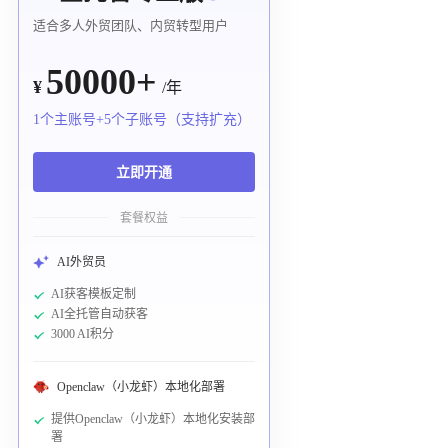
适合多人外贸团队、内贸转型用户
50000+
¥
/年
1个主账号+5个子账号（支持扩充）
立即开通
套餐权益
AI外贸员
AI获客模板定制
AI全托管自动获客
3000 AI积分
Openclaw（小龙虾）本地化部署
提供Openclaw（小龙虾）本地化安装部
署