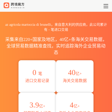
2026az agricola martocci
az agricola martoccia di brunelli，来自意大利的供应商，此公司累计
有
-
笔进口交易
采集来自220+国家及地区，40亿+条海关交易数据，
全球贸易数据精准查找，实时追踪海外企业贸易动
态
0
40
笔
亿+
进口交易记录
海关交易数据
3.9
4
亿+
亿+