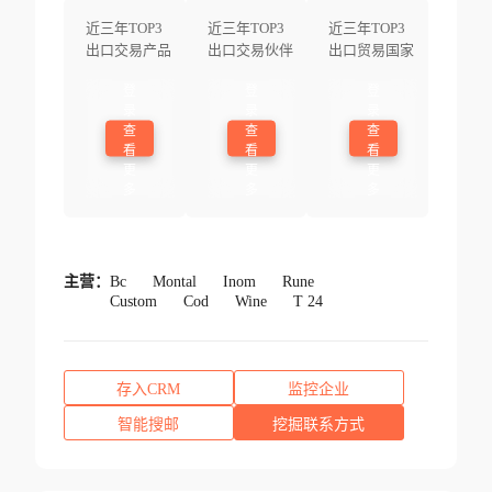
近三年TOP3
近三年TOP3
近三年TOP3
出口交易产品
出口交易伙伴
出口贸易国家
登
登
登
录
录
录
查
查
查
看
看
看
更
更
更
多
多
多
主营：
Bc
Montal
Inom
Rune
Custom
Cod
Wine
T 24
存入CRM
监控企业
智能搜邮
挖掘联系方式